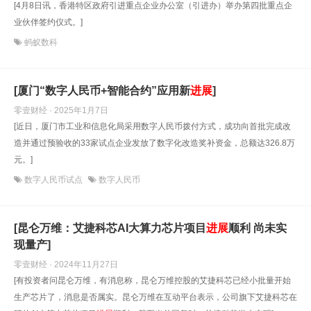
[4月8日讯，香港特区政府引进重点企业办公室（引进办）举办第四批重点企
业伙伴签约仪式。]
蚂蚁数科
[厦门“数字人民币+智能合约”应用新
进展
]
零壹财经 · 2025年1月7日
[近日，厦门市工业和信息化局采用数字人民币拨付方式，成功向首批完成改
造并通过预验收的33家试点企业发放了数字化改造奖补资金，总额达326.8万
元。]
数字人民币试点
数字人民币
[昆仑万维：艾捷科芯AI大算力芯片项目
进展
顺利 尚未实
现量产]
零壹财经 · 2024年11月27日
[有投资者问昆仑万维，有消息称，昆仑万维控股的艾捷科芯已经小批量开始
生产芯片了，消息是否属实。昆仑万维在互动平台表示，公司旗下艾捷科芯在