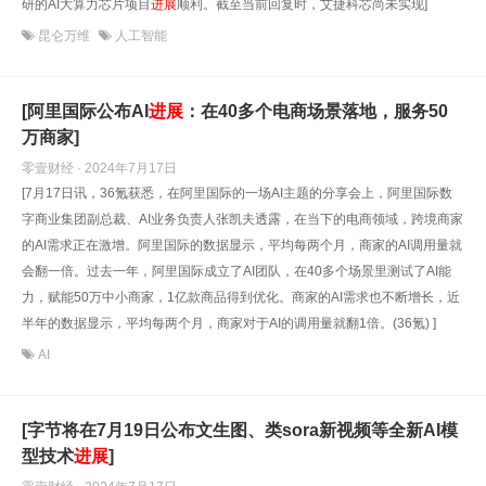
研的AI大算力芯片项目
进展
顺利。截至当前回复时，艾捷科芯尚未实现]
昆仑万维
人工智能
[阿里国际公布AI
进展
：在40多个电商场景落地，服务50
万商家]
零壹财经 · 2024年7月17日
[7月17日讯，36氪获悉，在阿里国际的一场AI主题的分享会上，阿里国际数
字商业集团副总裁、AI业务负责人张凯夫透露，在当下的电商领域，跨境商家
的AI需求正在激增。阿里国际的数据显示，平均每两个月，商家的AI调用量就
会翻一倍。过去一年，阿里国际成立了AI团队，在40多个场景里测试了AI能
力，赋能50万中小商家，1亿款商品得到优化。商家的AI需求也不断增长，近
半年的数据显示，平均每两个月，商家对于AI的调用量就翻1倍。(36氪) ]
AI
[字节将在7月19日公布文生图、类sora新视频等全新AI模
型技术
进展
]