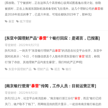
[系徐勤。丁宁被抓时，正在这和几个高管精心设局试图逃逸出境计划。徐勤
被抓时，正在上海浦东国际机场准备登机飞往境外。这几个理财公司的
暴雷
都
是2016年前后的事了，已是六年前。可现在都快2023年了，那种无]
暴雷
线下理财
[东亚中国理财产品“
暴雷
”？银行回应：是谣言，已报案]
零壹财经 · 2022年9月27日
[9月26日，一则关于“东亚银行理财产品
暴雷
”的消息在社交平台传开。东亚中
国对此表示：“今日，个别微信群及个人散布所谓东亚银行‘
暴雷
’谣言，称我
行‘除了存款、其他理财产品均发生爆雷’。我行特此严正声明]
东亚中国理财产品
理财产品
谣言
银行
[南京银行澄清“
暴雷
”传闻，工作人员：目前运营正常]
零壹财经 · 2022年9月2日
[9月2日上午，社交平台有消息称，“南京银行浙江分行”
暴雷
，而且“银行已经
关门，储户取不了钱了”。而网络流传的照片显示，一处挂有南京银行标志的