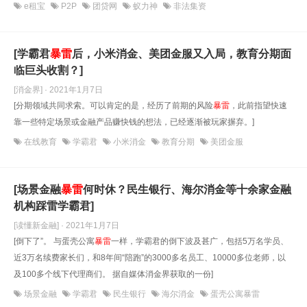
e租宝
P2P
团贷网
蚁力神
非法集资
[学霸君
暴雷
后，小米消金、美团金服又入局，教育分期面
临巨头收割？]
[消金界] · 2021年1月7日
[分期领域共同求索。可以肯定的是，经历了前期的风险
暴雷
，此前指望快速
靠一些特定场景或金融产品赚快钱的想法，已经逐渐被玩家摒弃。]
在线教育
学霸君
小米消金
教育分期
美团金服
[场景金融
暴雷
何时休？民生银行、海尔消金等十余家金融
机构踩雷学霸君]
[读懂新金融] · 2021年1月7日
[倒下了”。 与蛋壳公寓
暴雷
一样，学霸君的倒下波及甚广，包括5万名学员、
近3万名续费家长们，和8年间“陪跑”的3000多名员工、10000多位老师，以
及100多个线下代理商们。 据自媒体消金界获取的一份]
场景金融
学霸君
民生银行
海尔消金
蛋壳公寓暴雷