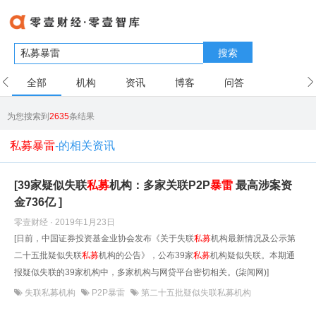
搜索
全部
机构
资讯
博客
问答
用户
为您搜索到
2635
条结果
私募暴雷
-的相关资讯
[39家疑似失联
私募
机构：多家关联P2P
暴雷
最高涉案资
金736亿 ]
零壹财经 · 2019年1月23日
[日前，中国证券投资基金业协会发布《关于失联
私募
机构最新情况及公示第
二十五批疑似失联
私募
机构的公告》，公布39家
私募
机构疑似失联。本期通
报疑似失联的39家机构中，多家机构与网贷平台密切相关。(柒闻网)]
失联私募机构
P2P暴雷
第二十五批疑似失联私募机构