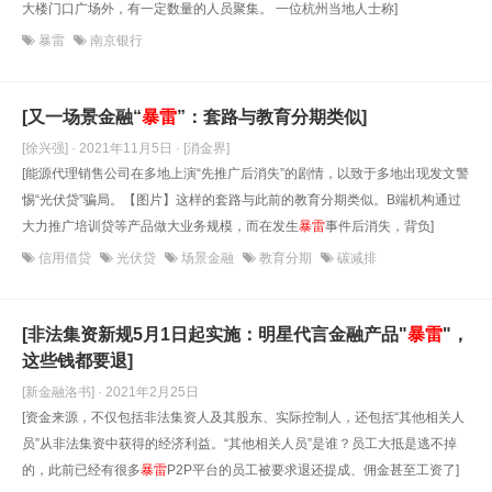
大楼门口广场外，有一定数量的人员聚集。 一位杭州当地人士称]
暴雷
南京银行
[又一场景金融“
暴雷
”：套路与教育分期类似]
[徐兴强] · 2021年11月5日
· [消金界]
[能源代理销售公司在多地上演“先推广后消失”的剧情，以致于多地出现发文警
惕“光伏贷”骗局。【图片】这样的套路与此前的教育分期类似。B端机构通过
大力推广培训贷等产品做大业务规模，而在发生
暴雷
事件后消失，背负]
信用借贷
光伏贷
场景金融
教育分期
碳减排
[非法集资新规5月1日起实施：明星代言金融产品"
暴雷
"，
这些钱都要退]
[新金融洛书] · 2021年2月25日
[资金来源，不仅包括非法集资人及其股东、实际控制人，还包括“其他相关人
员”从非法集资中获得的经济利益。“其他相关人员”是谁？员工大抵是逃不掉
的，此前已经有很多
暴雷
P2P平台的员工被要求退还提成、佣金甚至工资了]