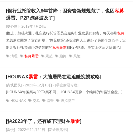
[银行业托管收入8年首降：因资管新规规范了，也因
私募
爆雷、P2P跑路波及了]
[夏心愉] · 2019年7月24日
[推进，加强沟通，扎实践行托管委员会服务行业发展的职责。每天都刷
私募
老总朋友圈除了资管新规，“愉见财经”还听业内人士说起了另两个烦心事：近
期让银行托管部门饱受苦恼的
私募
暴雷
和P2P跑路。事实上这两大话题也]
清理
私募暴雷
规范
跑路
风险
[HOUNAX
暴雷
：大陆居民在港追赃挽损攻略]
[肖飒团队] · 2023年12月18日
· [零壹财经专栏]
[HOUNAX诈骗案与JPEX案不同，HOUNAX更像一个纯粹的诈骗资金盘。]
HOUNAX
交易
监管
虚拟资产
[快2023年了，还有线下理财在
暴雷
]
[雷慢] · 2022年11月24日
· [新金融洛书]