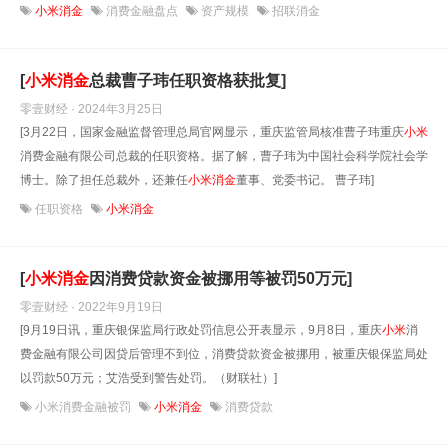
小米消金
消费金融盘点
资产规模
招联消金
[
小米
消
金
总裁曹子玮任职资格获批复]
零壹财经 · 2024年3月25日
[3月22日，国家金融监督管理总局官网显示，重庆监管局核准曹子玮重庆
小米
消费金融有限公司总裁的任职资格。据了解，曹子玮为中国社会科学院社会学
博士。除了担任总裁外，还兼任
小米
消
金
董事、党委书记。 曹子玮]
任职资格
小米消金
[
小米
消
金
因消费贷款资金被挪用等被罚50万元]
零壹财经 · 2022年9月19日
[9月19日讯，重庆银保监局行政处罚信息公开表显示，9月8日，重庆
小米
消
费金融有限公司因贷后管理不到位，消费贷款资金被挪用，被重庆银保监局处
以罚款50万元；艾浩受到警告处罚。（财联社）]
小米消费金融被罚
小米消金
消费贷款