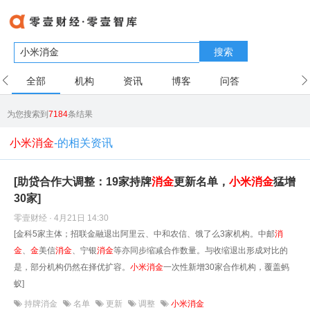
搜索
全部
机构
资讯
博客
问答
用户
为您搜索到
7184
条结果
小米消金
-的相关资讯
[助贷合作大调整：19家持牌
消
金
更新名单，
小米
消
金
猛增
30家]
零壹财经 · 4月21日 14:30
[金科5家主体；招联金融退出阿里云、中和农信、饿了么3家机构。中邮
消
金
、
金
美信
消
金
、宁银
消
金
等亦同步缩减合作数量。与收缩退出形成对比的
是，部分机构仍然在择优扩容。
小米
消
金
一次性新增30家合作机构，覆盖蚂
蚁]
持牌消金
名单
更新
调整
小米消金