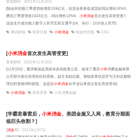
零壹财经 · 2021年11月10日
[陆金所控股三季度营收增至159亿元，信贷业务新促成贷款同比增长16%5、
腾讯三季度营收1424亿元，同比增长13%6、
小米
消
金
首次发生高管变更7、
连连支付成功接入数字人民币互联互通平台8、央行：10月份人民币]
腾讯财报
零壹日报
小米消金
陆金所控股
ESG
[
小米
消
金
首次发生高管变更]
零壹财经 · 2021年11月10日
[11月10日，重庆银保监局发布多则批复公告，核准了重庆
小米
消费金融有限
公司部分新任高管的任职资格，赵文龙副总裁、项锟首席信息官与王剑总裁助
理任职资格同时获批。这是自
小米
消
金
自开业以来首次发生高管变动]
小米消金
高管变更
小米消费金融
[学霸君暴雷后，
小米
消
金
、美团金服又入局，教育分期面
临巨头收割？]
[
消
金
界] · 2021年1月7日
[源源不断的资方涌入教育分期行业。
消
金
界了解到，此前
小米
消
金
接触了大