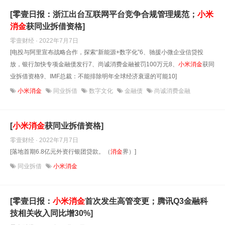
[零壹日报：浙江出台互联网平台竞争合规管理规范；
小米
消
金
获同业拆借资格]
零壹财经 · 2022年7月7日
[电投与阿里宣布战略合作，探索“新能源+数字化”6、驰援小微企业信贷投
放，银行加快专项金融债发行7、尚诚消费金融被罚100万元8、
小米
消
金
获同
业拆借资格9、IMF总裁：不能排除明年全球经济衰退的可能10]
小米消金
同业拆借
数字文化
金融债
尚诚消费金融
[
小米
消
金
获同业拆借资格]
零壹财经 · 2022年7月7日
[落地首期6.8亿元外资行银团贷款。（
消
金
界）]
同业拆借
小米消金
[零壹日报：
小米
消
金
首次发生高管变更；腾讯Q3金融科
技相关收入同比增30%]