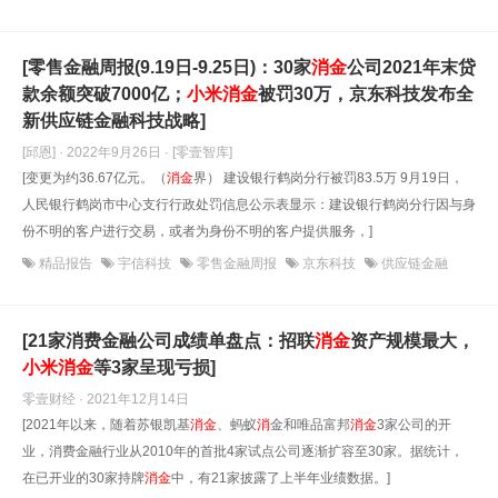
[零售金融周报(9.19日-9.25日)：30家
消
金
公司2021年末贷
款余额突破7000亿；
小米
消
金
被罚30万，京东科技发布全
新供应链金融科技战略]
[邱恩] · 2022年9月26日
· [零壹智库]
[变更为约36.67亿元。（
消
金
界） 建设银行鹤岗分行被罚83.5万 9月19日，
人民银行鹤岗市中心支行行政处罚信息公示表显示：建设银行鹤岗分行因与身
份不明的客户进行交易，或者为身份不明的客户提供服务，]
精品报告
宇信科技
零售金融周报
京东科技
供应链金融
[21家消费金融公司成绩单盘点：招联
消
金
资产规模最大，
小米
消
金
等3家呈现亏损]
零壹财经 · 2021年12月14日
[2021年以来，随着苏银凯基
消
金
、蚂蚁
消
金和唯品富邦
消
金
3家公司的开
业，消费金融行业从2010年的首批4家试点公司逐渐扩容至30家。据统计，
在已开业的30家持牌
消
金
中，有21家披露了上半年业绩数据。]