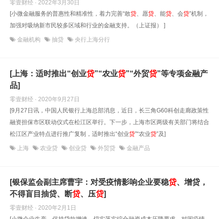
零壹财经 · 2022年3月30日
[小微金融服务的普惠性和精准性，着力完善“敢
贷
、愿
贷
、能
贷
、会
贷
”机制，
加强对吸纳新市民较多区域和行业的金融支持。（上证报） ]
金融机构
抽贷
央行上海分行
[上海：适时推出“创业
贷
”“农业
贷
”“外贸
贷
”等专项金融产
品]
零壹财经 · 2020年9月27日
[9月27日讯，中国人民银行上海总部消息，近日，长三角G60科创走廊政策性
融资担保市区联动仪式在松江区举行。下一步，上海市区两级有关部门将结合
松江区产业特点进行推广复制，适时推出“创业
贷
”“农业
贷
”及]
上海
农业贷
创业贷
外贸贷
金融产品
[银保监会副主席曹宇：对受疫情影响企业要稳
贷
、增贷，
不得盲目抽贷、断
贷
、压
贷
]
零壹财经 · 2020年2月1日
[小微企业生产。保持贷款增速，切实落实综合融资成本压降要求。对因疫情