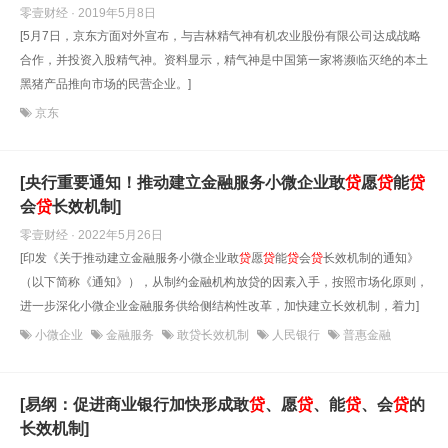
零壹财经 · 2019年5月8日
[5月7日，京东方面对外宣布，与吉林精气神有机农业股份有限公司达成战略
合作，并投资入股精气神。资料显示，精气神是中国第一家将濒临灭绝的本土
黑猪产品推向市场的民营企业。]
京东
[央行重要通知！推动建立金融服务小微企业敢
贷
愿
贷
能
贷
会
贷
长效机制]
零壹财经 · 2022年5月26日
[印发《关于推动建立金融服务小微企业敢
贷
愿
贷
能
贷
会
贷
长效机制的通知》
（以下简称《通知》），从制约金融机构放贷的因素入手，按照市场化原则，
进一步深化小微企业金融服务供给侧结构性改革，加快建立长效机制，着力]
小微企业
金融服务
敢贷长效机制
人民银行
普惠金融
[易纲：促进商业银行加快形成敢
贷
、愿
贷
、能
贷
、会
贷
的
长效机制]