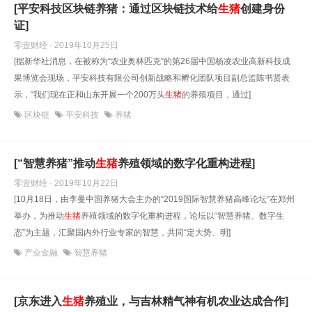
[平安科技区块链养猪：通过区块链技术给
生猪
创建身份
证]
零壹财经 · 2019年10月25日
[据新华社消息，在被称为“农业奥林匹克”的第26届中国杨凌农业高新科技成
果博览会现场，平安科技有限公司创新战略和孵化团队项目副总监陈书贤表
示，“我们现在正和山东开展一个200万头
生猪
的养殖项目，通过]
区块链
平安科技
养猪
[“智慧养猪”推动
生猪
养殖领域的数字化重构进程]
零壹财经 · 2019年10月22日
[10月18日，由李曼中国养猪大会主办的“2019国际智慧养猪高峰论坛”在郑州
举办，为推动
生猪
养殖领域的数字化重构进程，论坛以“智慧养猪、数字生
态”为主题，汇聚国内外行业专家的智慧，共同“定大势、明]
产业金融
智慧养猪
[京东进入
生猪
养殖业，与吉林精气神有机农业达成合作]