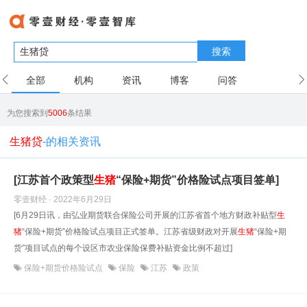
搜索
全部
机构
资讯
博客
问答
用户
为您搜索到
5006
条结果
生猪贷
-的相关资讯
[江苏首个政策型
生猪
“保险+期货”价格险试点项目签单]
零壹财经 · 2022年6月29日
[6月29日讯，由弘业期货联合保险公司开展的江苏省首个地方财政补贴型
生
猪
“保险+期货”价格险试点项目正式签单。江苏省级财政对开展
生猪
“保险+期
货”项目试点的每个设区市农业保险保费补贴资金比例不超过]
保险+期货价格险试点
保险
江苏
政策