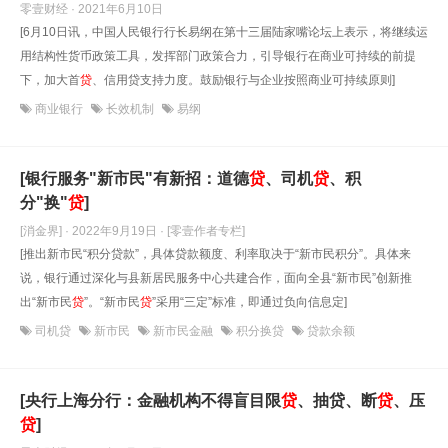
零壹财经 · 2021年6月10日
[6月10日讯，中国人民银行行长易纲在第十三届陆家嘴论坛上表示，将继续运
用结构性货币政策工具，发挥部门政策合力，引导银行在商业可持续的前提
下，加大首
贷
、信用贷支持力度。鼓励银行与企业按照商业可持续原则]
商业银行
长效机制
易纲
[银行服务"新市民"有新招：道德
贷
、司机
贷
、积
分"换"
贷
]
[消金界] · 2022年9月19日
· [零壹作者专栏]
[推出新市民“积分贷款”，具体贷款额度、利率取决于“新市民积分”。具体来
说，银行通过深化与县新居民服务中心共建合作，面向全县“新市民”创新推
出“新市民
贷
”。“新市民
贷
”采用“三定”标准，即通过负向信息定]
司机贷
新市民
新市民金融
积分换贷
贷款余额
[央行上海分行：金融机构不得盲目限
贷
、抽贷、断
贷
、压
贷
]