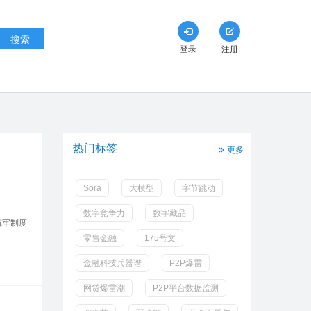
搜索
登录
注册
热门标签
更多
Sora
大模型
字节跳动
数字竞争力
数字藏品
筑牢制度
零售金融
175号文
金融科技兵器谱
P2P爆雷
网贷爆雷潮
P2P平台数据监测