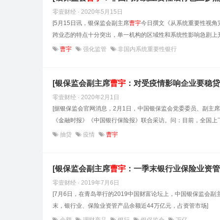
零壹财经 · 2020年5月15日
[5月15日讯，银保监会副主席
曹
宇
今日撰文《从系统重要性视角
跨业态的特点十分突出，单一机构的区域性和系统性影响急剧上升
曹宇
强化监管
非国内系统重要性银行
[银保监会副主席
曹
宇
：对受疫情影响企业要稳贷
零壹财经 · 2020年2月1日
[据银保监会官网消息，2月1日，中国银保监会党委委员、副主席
《金融时报》《中国银行保险报》联合采访。问：目前，全国上下
抽贷
疫情
曹宇
[银保监会副主席
曹
宇
：一季末银行业保险业资管产
零壹财经 · 2019年7月6日
[7月6日，在青岛举行的2019中国财富论坛上，中国银保监会副
末，银行业、保险业资管产品余额近44万亿元，占资管市场]