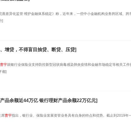
完善差异化监管 维护金融体系稳定》称，近年来，一些中小金融机构业务跨区域、跨
]
、增贷，不得盲目抽贷、断贷、压贷]
曹
宇
就银行业保险业支持防控新型冠状病毒感染肺炎疫情和金融市场稳定等相关工作
都]
品余额近44万亿 银行理财产品余额22万亿元]
主席
曹
宇
指出，银行业、保险业发展资管业务具有自身的特点和优势。截止到2019年