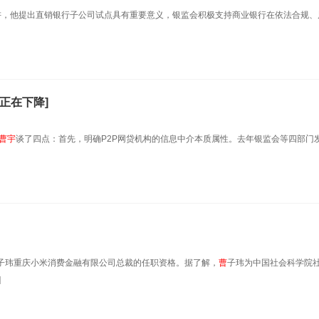
讲，他提出直销银行子公司试点具有重要意义，银监会积极支持商业银行在依法合规、
正在下降]
曹
宇
谈了四点：首先，明确P2P网贷机构的信息中介本质属性。去年银监会等四部门
子玮重庆小米消费金融有限公司总裁的任职资格。据了解，
曹
子玮为中国社会科学院
]