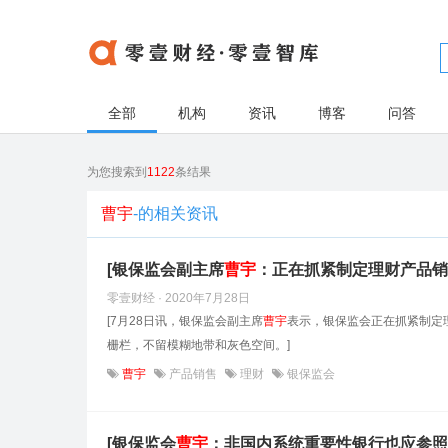
全部
机构
资讯
博客
问答
为您搜索到
1122
条结果
曹宇
-的相关资讯
[银保监会副主席
曹
宇
：正在抓紧制定理财产品销
零壹财经 · 2020年7月28日
[7月28日讯，银保监会副主席
曹
宇
表示，银保监会正在抓紧制定
栅栏，不留模糊地带和灰色空间。]
曹宇
产品销售
理财
银保监会
[银保监会
曹
宇
：非国内系统重要性银行也应参照