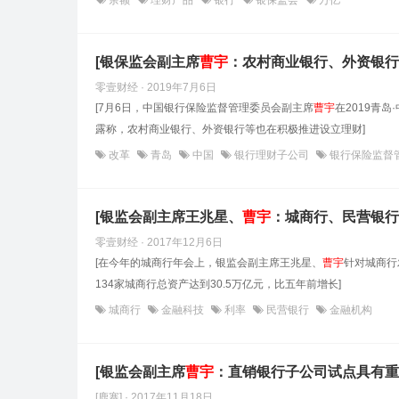
余额
理财产品
银行
银保监会
万亿
[银保监会副主席
曹
宇
：农村商业银行、外资银行
零壹财经 · 2019年7月6日
[7月6日，中国银行保险监督管理委员会副主席
曹
宇
在2019青
露称，农村商业银行、外资银行等也在积极推进设立理财]
改革
青岛
中国
银行理财子公司
银行保险监督
[银监会副主席王兆星、
曹
宇
：城商行、民营银行
零壹财经 · 2017年12月6日
[在今年的城商行年会上，银监会副主席王兆星、
曹
宇
针对城商行
134家城商行总资产达到30.5万亿元，比五年前增长]
城商行
金融科技
利率
民营银行
金融机构
[银监会副主席
曹
宇
：直销银行子公司试点具有重
[鹿寨] · 2017年11月18日