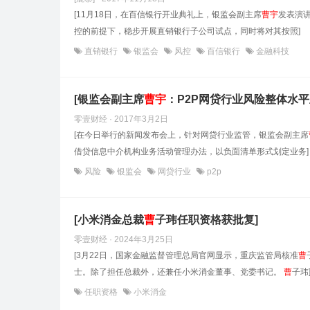
[11月18日，在百信银行开业典礼上，银监会副主席
曹
宇
发表演
控的前提下，稳步开展直销银行子公司试点，同时将对其按照]
直销银行
银监会
风控
百信银行
金融科技
[银监会副主席
曹
宇
：P2P网贷行业风险整体水平
零壹财经 · 2017年3月2日
[在今日举行的新闻发布会上，针对网贷行业监管，银监会副主席
借贷信息中介机构业务活动管理办法，以负面清单形式划定业务]
风险
银监会
网贷行业
p2p
[小米消金总裁
曹
子玮任职资格获批复]
零壹财经 · 2024年3月25日
[3月22日，国家金融监督管理总局官网显示，重庆监管局核准
曹
士。除了担任总裁外，还兼任小米消金董事、党委书记。
曹
子玮
任职资格
小米消金