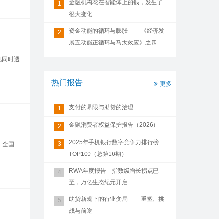
金融机构花在智能体上的钱，发生了
1
很大变化
资金动能的循环与膨胀 ——《经济发
2
展五动能正循环与马太效应》之四
他同时透
热门报告
更多
支付的界限与助贷的治理
1
金融消费者权益保护报告（2026）
2
2025年手机银行数字竞争力排行榜
3
，全国
TOP100（总第16期）
RWA年度报告：指数级增长拐点已
4
至，万亿生态纪元开启
助贷新规下的行业变局 ——重塑、挑
5
战与前途