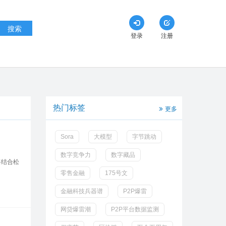
搜索
登录
注册
热门标签
更多
Sora
大模型
字节跳动
数字竞争力
数字藏品
将结合松
零售金融
175号文
金融科技兵器谱
P2P爆雷
网贷爆雷潮
P2P平台数据监测