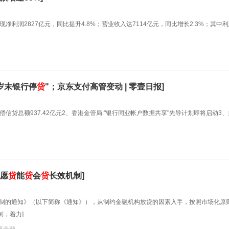
净利润2827亿元，同比提升4.8%；营业收入达7114亿元，同比增长2.3%；其中
岁末银行停
贷
"；京东支付高管变动 | 零壹日报]
偿信贷总额937.42亿元2、香港金管局:"银行同业帐户数据共享"先导计划即将启动3
愿
贷
能
贷
会
贷
长效机制]
制的通知》（以下简称《通知》），从制约金融机构放贷的因素入手，按照市场化原
，着力]