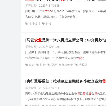
零壹财经 · 2025年3月28日
[3月28日，中国
农业
银行发布2024年度报告。报告显示，全年实现
入5807亿元，增幅1.6%。消费贷款余额]
农业银行
财报
[马云
农业
品牌一米八再成立新公司；中介再炒"
零壹财经 · 2023年12月22日
[【图片】 要闻速览： 1、央行最新支付数据：信用卡逾期半年未
行存款利率已下降4、中介再炒"岁末银行停
贷
"5]
马云
银行
贷款
消费金融
大模型
[央行重要通知！推动建立金融服务小微企业敢
贷
零壹财经 · 2022年5月26日
[印发《关于推动建立金融服务小微企业敢
贷
愿
贷
能
贷
会
贷
长效机
一步深化小微企业金融服务供给侧结构性改革，加快建立长效机制