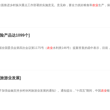
年全面推进乡村振兴重点工作部署的实施意见。意见称，要全力抓好粮食和
农业
生产，保
险产品达1099个]
全国委员会第四次会议第1175号（
农业
水利类146号）提案答复的函中表示，目前
旅游业发展]
于加强金融支持乡村休闲旅游业发展的通知》。通知提出，“十四五”期间，中国
农业
银