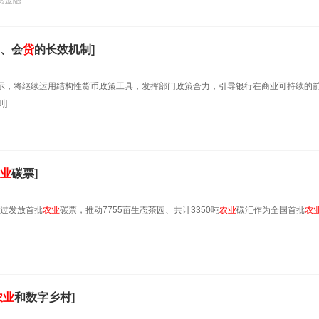
惠金融
、会
贷
的长效机制]
表示，将继续运用结构性货币政策工具，发挥部门政策合力，引导银行在商业可持续的
]
业
碳票]
过发放首批
农业
碳票，推动7755亩生态茶园、共计3350吨
农业
碳汇作为全国首批
农
农业
和数字乡村]