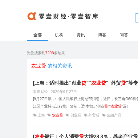
全部
机构
资讯
博客
问答
为您搜索到
7208
条结果
农业贷
-的相关资讯
[上海：适时推出“创业
贷
”“
农业
贷
”“外贸
贷
”等
零壹财经 · 2020年9月27日
[9月27日讯，中国人民银行上海总部消息，近日，长三角G6
江区产业特点进行推广复制，适时推出“创业
贷
”“
农业
贷
”及]
上海
农业贷
创业贷
外贸贷
金融产品
[
农业
银行：个人消费
贷
大增28.3％，养老产业贷