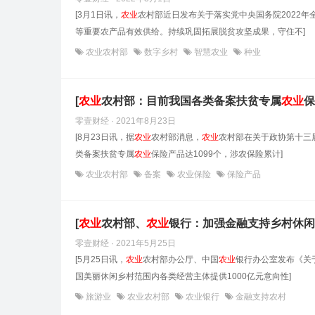
[3月1日讯，
农业
农村部近日发布关于落实党中央国务院2022
等重要农产品有效供给。持续巩固拓展脱贫攻坚成果，守住不]
农业农村部
数字乡村
智慧农业
种业
[
农业
农村部：目前我国各类备案扶贫专属
农业
保
零壹财经 · 2021年8月23日
[8月23日讯，据
农业
农村部消息，
农业
农村部在关于政协第十三届
类备案扶贫专属
农业
保险产品达1099个，涉农保险累计]
农业农村部
备案
农业保险
保险产品
[
农业
农村部、
农业
银行：加强金融支持乡村休闲
零壹财经 · 2021年5月25日
[5月25日讯，
农业
农村部办公厅、中国
农业
银行办公室发布《关
国美丽休闲乡村范围内各类经营主体提供1000亿元意向性]
旅游业
农业农村部
农业银行
金融支持农村