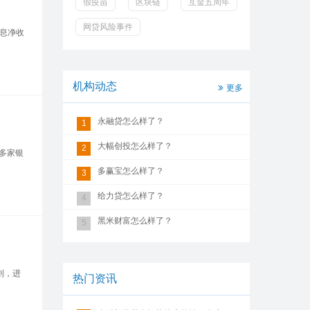
假疫苗
区块链
互金五周年
网贷风险事件
利息净收
机构动态
更多
永融贷怎么样了？
1
大幅创投怎么样了？
2
、多家银
多赢宝怎么样了？
3
给力贷怎么样了？
4
黑米财富怎么样了？
5
则，进
热门资讯