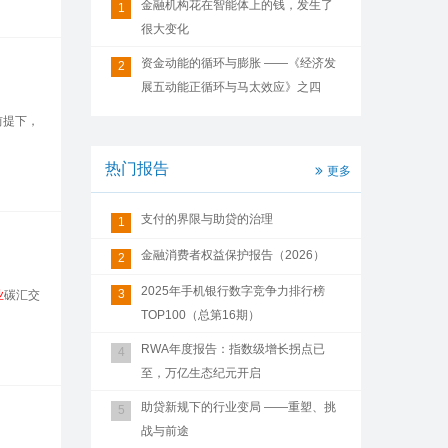
金融机构花在智能体上的钱，发生了
1
很大变化
资金动能的循环与膨胀 ——《经济发
2
展五动能正循环与马太效应》之四
前提下，
热门报告
更多
支付的界限与助贷的治理
1
金融消费者权益保护报告（2026）
2
2025年手机银行数字竞争力排行榜
3
业
碳汇交
TOP100（总第16期）
RWA年度报告：指数级增长拐点已
4
至，万亿生态纪元开启
助贷新规下的行业变局 ——重塑、挑
5
战与前途