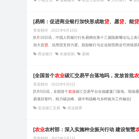
小微企业
金融服务
敢贷长效机制
人民银行
普
[易纲：促进商业银行加快形成敢
贷
、愿
贷
、能
贷
零壹财经 · 2021年6月10日
[6月10日讯，中国人民银行行长易纲在第十三届陆家嘴论坛上
加大首
贷
、信用贷支持力度。鼓励银行与企业按照商业可持续原则
商业银行
长效机制
易纲
[全国首个
农业
碳汇交易平台落地吗，发放首批
农
零壹财经 · 2022年5月5日
[5月5日讯，全国首个
农业
碳汇交易平台在福建厦门落地。现场通
易项目签约，助力碳达峰、碳中和战略与乡村振兴工作融合]
农业碳汇交易
农业碳票
[
农业
农村部：深入实施种业振兴行动 建设智慧
零壹财经 · 2022年3月1日