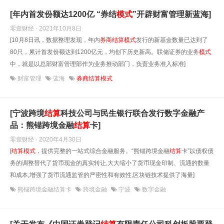
[年内首发份额达1200亿 “券结
模式
”开辟财富管理新蓝海]
零壹财经 · 2021年10月8日
[10月8日讯，数据整理发现，年内
券商
结算
模式
发行的新基金数量已达到了
80只，累计首发份额达到1200亿元，均创下历史新高。联储证券的业务
模式
中，就是以总部财富管理部作为业务推动部门，负责业务准入标准]
财富管理
蓝海
券商结算模式
[宁波跨境
结算
科技公司与民生银行联合发行数字金融产
品：熊锚跨境金融
结算
卡]
零壹财经 · 2020年4月30日
[
结算
模式
，提供完整的一站式综合金融服务。“熊锚跨境金融
结算
卡”以债权债
务的调整替代了货币现金的真实转让,大大缩小了货币现金印制、流通的数量
和成本,增强了货币流通监管的严密性和有效性,区块链技术提供了海量]
熊锚跨境金融结算卡
跨境金融
宁波
数字金融