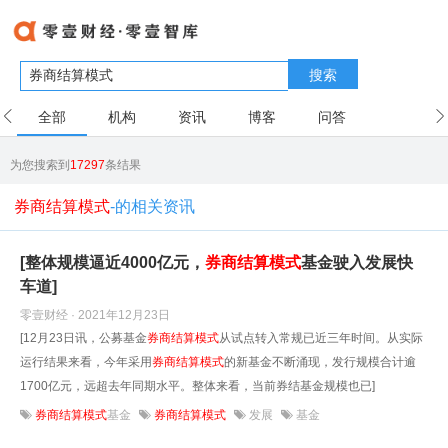
搜索
全部
机构
资讯
博客
问答
用户
为您搜索到
17297
条结果
券商结算模式
-的相关资讯
[整体规模逼近4000亿元，
券商
结算
模式
基金驶入发展快
车道]
零壹财经 · 2021年12月23日
[12月23日讯，公募基金
券商
结算
模式
从试点转入常规已近三年时间。从实际
运行结果来看，今年采用
券商
结算
模式
的新基金不断涌现，发行规模合计逾
1700亿元，远超去年同期水平。整体来看，当前券结基金规模也已]
券商结算模式
基金
券商结算模式
发展
基金