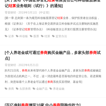
[关于发布《中国证券登记
结算
有限责任公司科创板股票登
记
结算
业务细则（试行）》的通知]
零壹财经 · 2019年3月1日
· [中证登]
[第一章 总则第一条为规范科创板股票登记
结算
业务，保护投资者合法权益，
根据《证券法》《关于在上海证券交易所设立科创板并试点注册制的实施意
见》《证券登记
结算
管理办法》《科创板首次公开发行股票注册管理办法]
证券
科创板
股票
结算
监管办法
[个人养老金或可通过
券商
购买金融产品，多家头部
券商
试
点]
零壹财经 · 2022年6月21日
[6月21日讯，
券商
未来有望代销个人养老金金融产品，多家头部
券商
或被确定
为首批试点机构之一。不过，这一消息最终是否落地仍待监管公告。若进展顺
利，则意味着个人养老金可以通过
券商
系统买卖理财、基金等]
券商
头部券商
金融产品
养老金融
[百亿净利
券商
增至10家 中小
券商
陪跑也吃力]