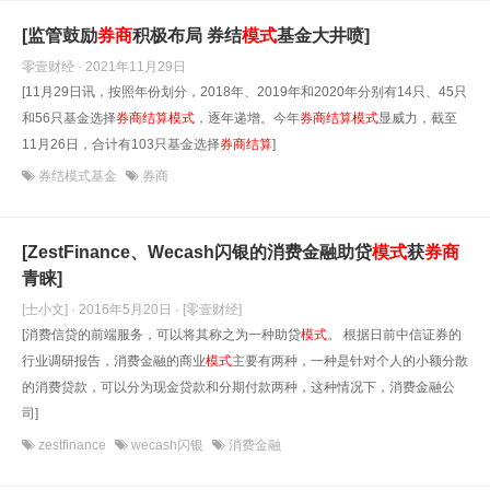
[监管鼓励
券商
积极布局 券结
模式
基金大井喷]
零壹财经 · 2021年11月29日
[11月29日讯，按照年份划分，2018年、2019年和2020年分别有14只、45只
和56只基金选择
券商
结算
模式
，逐年递增。今年
券商
结算
模式
显威力，截至
11月26日，合计有103只基金选择
券商
结算
]
券结模式基金
券商
[ZestFinance、Wecash闪银的消费金融助贷
模式
获
券商
青睐]
[士小文] · 2016年5月20日
· [零壹财经]
[消费信贷的前端服务，可以将其称之为一种助贷
模式
。 根据日前中信证券的
行业调研报告，消费金融的商业
模式
主要有两种，一种是针对个人的小额分散
的消费贷款，可以分为现金贷款和分期付款两种，这种情况下，消费金融公
司]
zestfinance
wecash闪银
消费金融