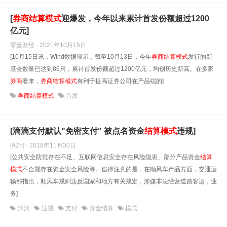
[
券商
结算
模式
迎爆发，今年以来累计首发份额超过1200
亿元]
零壹财经 · 2021年10月15日
[10月15日讯，Wind数据显示，截至10月13日，今年
券商
结算
模式
发行的新
基金数量已达到86只，累计首发份额超过1200亿元，均创历史新高。在多家
券商
看来，
券商
结算
模式
有利于提高证券公司在产品端的]
券商结算模式
首发
[滴滴支付默认"免密支付" 被点名资金
结算
模式
违规]
[AZn] · 2018年11月30日
[公共安全防范存在不足、互联网信息安全存在风险隐患、部分产品资金
结算
模式
不合规存在资金安全风险等。值得注意的是，在顺风车产品方面，交通运
输部指出，顺风车规则违反国家和地方有关规定，涉嫌非法经营道路客运，业
务]
滴滴
违规
支付
资金结算
模式