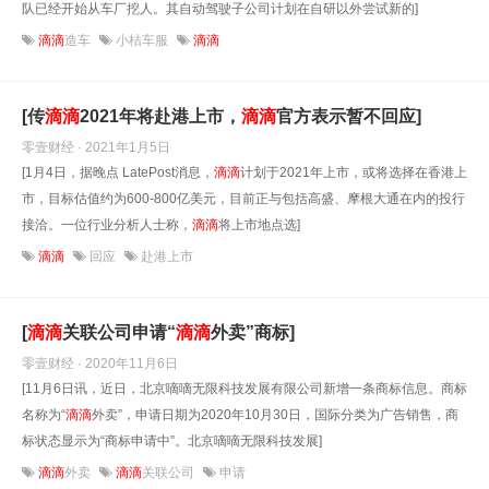
队已经开始从车厂挖人。其自动驾驶子公司计划在自研以外尝试新的]
滴滴
造车
小桔车服
滴滴
[传
滴滴
2021年将赴港上市，
滴滴
官方表示暂不回应]
零壹财经 · 2021年1月5日
[1月4日，据晚点 LatePost消息，
滴滴
计划于2021年上市，或将选择在香港上
市，目标估值约为600-800亿美元，目前正与包括高盛、摩根大通在内的投行
接洽。一位行业分析人士称，
滴滴
将上市地点选]
滴滴
回应
赴港上市
[
滴滴
关联公司申请“
滴滴
外卖”商标]
零壹财经 · 2020年11月6日
[11月6日讯，近日，北京嘀嘀无限科技发展有限公司新增一条商标信息。商标
名称为“
滴滴
外卖”，申请日期为2020年10月30日，国际分类为广告销售，商
标状态显示为“商标申请中”。北京嘀嘀无限科技发展]
滴滴
外卖
滴滴
关联公司
申请