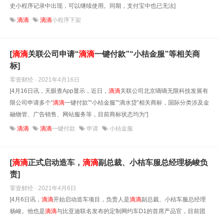
史小程序记录中出现，可以继续使用。同期，支付宝中也已无法]
滴滴
滴滴
小程序下架
[
滴滴
关联公司申请“
滴滴
一键付款”“小桔金服”等相关商
标]
零壹财经 · 2021年4月16日
[4月16日讯，天眼查App显示，近日，
滴滴
关联公司北京嘀嘀无限科技发展有
限公司申请多个“
滴滴
一键付款”“小桔金服”“滴水贷”相关商标，国际分类涉及金
融物管、广告销售、网站服务等，目前商标状态均为“]
滴滴
滴滴
一键付款
申请
小桔金服
[
滴滴
正式启动造车，
滴滴
副总裁、小桔车服总经理杨峻负
责]
零壹财经 · 2021年4月6日
[4月6日讯，
滴滴
开始启动造车项目，负责人是
滴滴
副总裁、小桔车服总经理
杨峻。他也是
滴滴
与比亚迪联名发布的定制网约车D1的首席产品官，目前团