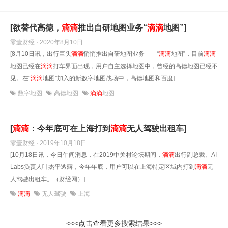
[欲替代高德，
滴滴
推出自研地图业务“
滴滴
地图”]
零壹财经 · 2020年8月10日
[8月10日讯，出行巨头
滴滴
悄悄推出自研地图业务——“
滴滴
地图”，目前
滴滴
地图已经在
滴滴
打车界面出现，用户自主选择地图中，曾经的高德地图已经不
见。在“
滴滴
地图”加入的新数字地图战场中，高德地图和百度]
数字地图
高德地图
滴滴
地图
[
滴滴
：今年底可在上海打到
滴滴
无人驾驶出租车]
零壹财经 · 2019年10月18日
[10月18日讯，今日午间消息，在2019中关村论坛期间，
滴滴
出行副总裁、AI
Labs负责人叶杰平透露，今年年底，用户可以在上海特定区域内打到
滴滴
无
人驾驶出租车。（财经网）]
滴滴
无人驾驶
上海
<<<点击查看更多搜索结果>>>