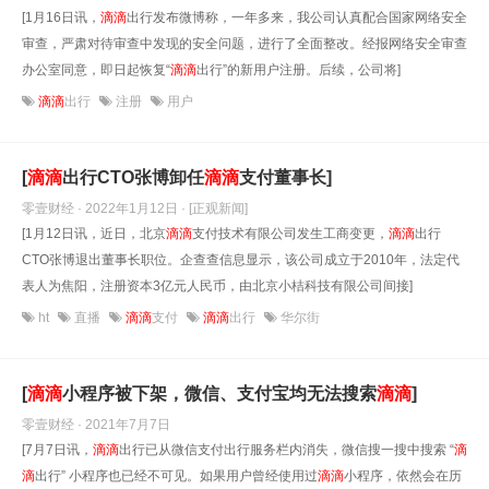
[1月16日讯，
滴滴
出行发布微博称，一年多来，我公司认真配合国家网络安全
审查，严肃对待审查中发现的安全问题，进行了全面整改。经报网络安全审查
办公室同意，即日起恢复“
滴滴
出行”的新用户注册。后续，公司将]
滴滴
出行
注册
用户
[
滴滴
出行CTO张博卸任
滴滴
支付董事长]
零壹财经 · 2022年1月12日
· [正观新闻]
[1月12日讯，近日，北京
滴滴
支付技术有限公司发生工商变更，
滴滴
出行
CTO张博退出董事长职位。企查查信息显示，该公司成立于2010年，法定代
表人为焦阳，注册资本3亿元人民币，由北京小桔科技有限公司间接]
ht
直播
滴滴
支付
滴滴
出行
华尔街
[
滴滴
小程序被下架，微信、支付宝均无法搜索
滴滴
]
零壹财经 · 2021年7月7日
[7月7日讯，
滴滴
出行已从微信支付出行服务栏内消失，微信搜一搜中搜索 “
滴
滴
出行” 小程序也已经不可见。如果用户曾经使用过
滴滴
小程序，依然会在历