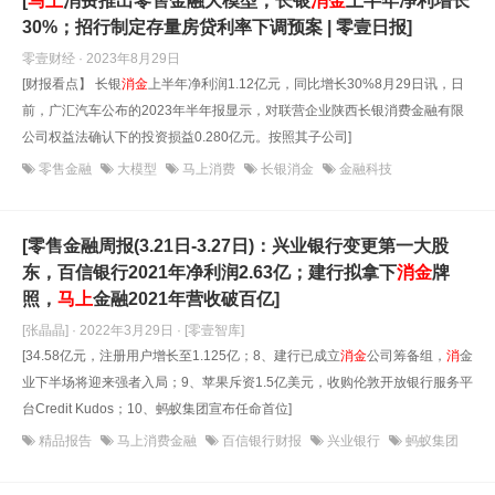
[
马上
消费推出零售金融大模型；长银
消
金
上半年净利增长
30%；招行制定存量房贷利率下调预案 | 零壹日报]
零壹财经 · 2023年8月29日
[财报看点】 长银
消
金
上半年净利润1.12亿元，同比增长30%8月29日讯，日
前，广汇汽车公布的2023年半年报显示，对联营企业陕西长银消费金融有限
公司权益法确认下的投资损益0.280亿元。按照其子公司]
零售金融
大模型
马上消费
长银消金
金融科技
[零售金融周报(3.21日-3.27日)：兴业银行变更第一大股
东，百信银行2021年净利润2.63亿；建行拟拿下
消
金
牌
照，
马上
金融2021年营收破百亿]
[张晶晶] · 2022年3月29日
· [零壹智库]
[34.58亿元，注册用户增长至1.125亿；8、建行已成立
消
金
公司筹备组，
消
金
业下半场将迎来强者入局；9、苹果斥资1.5亿美元，收购伦敦开放银行服务平
台Credit Kudos；10、蚂蚁集团宣布任命首位]
精品报告
马上消费金融
百信银行财报
兴业银行
蚂蚁集团