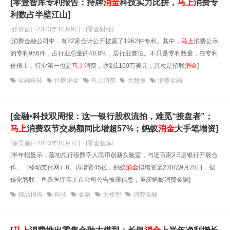
[零壹智库专利报告：持牌
消
金
科技实力比拼，
马上
消费专
利数占半壁江山]
[张倩茹] · 2023年10月9日
· [零壹财经]
[消费金融公司中，有22家合计公开披露了1962件专利。其中，
马上
消费公示
的专利956件，占行业总量的48.8%，居行业首位。不只是专利数量，在专利
价值上，行业第一也是
马上
消费，达到1160万美元；其次是招联
消
金
]
金融科技
持牌消金
马上消费
大数据
消费金融
[金融•科技双周报：这一银行股权流拍，难觅“接盘者”；
马上
消费双节交易额同比增超57%；蚂蚁
消
金
大手笔增资]
[徐昊源] · 2023年10月7日
· [零壹智库]
[半年报显示，落地总行级数字人民币创新实验室，与近百家2.5层银行开展合
作。（移动支付网）8、再增资45亿，蚂蚁
消
金
拟增资至230亿9月28日，据
传化智联、鱼跃医疗等上市公司公告披露信息，重庆蚂蚁消费金融]
精品报告
科技
金融
大模型
消费金融