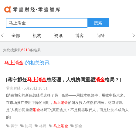
搜索
全部
机构
资讯
博客
问答
用户
为您搜索到
6213
条结果
马上消金
-的相关资讯
[蒋宁拟任
马上
消
金
总经理，人机协同重塑
消
金
格局？]
零壹财经 · 5月28日 18:31
[消费和它的新任总经理选择了另一条路——用技术换效率，用效率换未来。
在市场推广费用下降的同时，
马上
消
金
的研发投入依然在增长。这或许就
是“人机协同重塑
消
金
格局”的真正含义：不是机器取代人，而是让技术成为人
的]
蒋宁
协同
格局
马上消金
消金