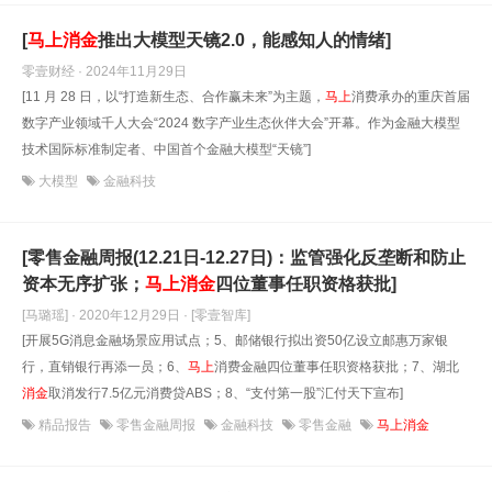
[
马上
消
金
推出大模型天镜2.0，能感知人的情绪]
零壹财经 · 2024年11月29日
[11 月 28 日，以“打造新生态、合作赢未来”为主题，
马上
消费承办的重庆首届
数字产业领域千人大会“2024 数字产业生态伙伴大会”开幕。作为金融大模型
技术国际标准制定者、中国首个金融大模型“天镜”]
大模型
金融科技
[零售金融周报(12.21日-12.27日)：监管强化反垄断和防止
资本无序扩张；
马上
消
金
四位董事任职资格获批]
[马璐瑶] · 2020年12月29日
· [零壹智库]
[开展5G消息金融场景应用试点；5、邮储银行拟出资50亿设立邮惠万家银
行，直销银行再添一员；6、
马上
消费金融四位董事任职资格获批；7、湖北
消
金
取消发行7.5亿元消费贷ABS；8、“支付第一股”汇付天下宣布]
精品报告
零售金融周报
金融科技
零售金融
马上消金