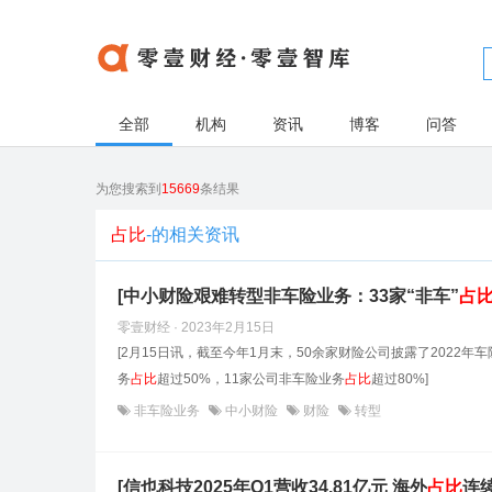
全部
机构
资讯
博客
问答
为您搜索到
15669
条结果
占比
-的相关资讯
[中小财险艰难转型非车险业务：33家“非车”
占
零壹财经 · 2023年2月15日
[2月15日讯，截至今年1月末，50余家财险公司披露了2022
务
占
比
超过50%，11家公司非车险业务
占
比
超过80%]
非车险业务
中小财险
财险
转型
[信也科技2025年Q1营收34.81亿元 海外
占
比
连