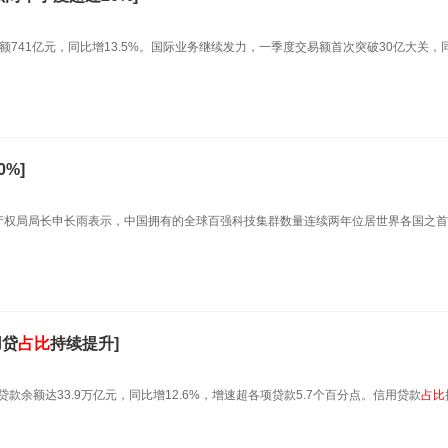
余额741亿元，同比增13.5%。国际业务继续发力，一季度交易额首次突破30亿大关，
0%]
知识产权局局长申长雨表示，中国拥有的全球百强科技集群数量连续两年位居世界各国之
用贷
占
比
持续提升]
款余额达33.9万亿元，同比增12.6%，增速超各项贷款5.7个百分点。信用贷款
占
比