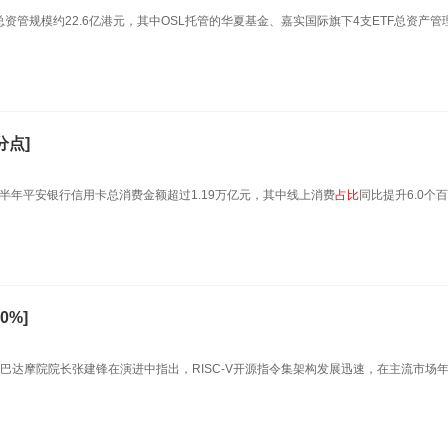
总资管规模约22.6亿港元，其中OSL托管的华夏基金、嘉实国际旗下4支ETF总资产管
分点]
上半年平安银行信用卡总消费金额超过1.19万亿元，其中线上消费
占
比
同比提升6.0个
0%]
里巴巴达摩院院长张建锋在演进中指出，RISC-V开源指令集架构发展迅速，在主流市场