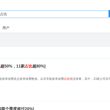
用户
比
超50%，11家
占
比
超80%]
年车险签单保费及总签单保费数据。从非车险签单保费
占
比
情况来看，其中，33家公司非
续两个季度超过20%]