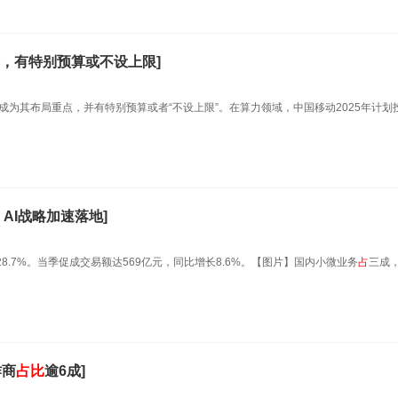
，有特别预算或不设上限]
资成为其布局重点，并有特别预算或者“不设上限”。在算力领域，中国移动2025年计划投
AI战略加速落地]
长28.7%。当季促成交易额达569亿元，同比增长8.6%。【图片】国内小微业务
占
三成
作商
占
比
逾6成]