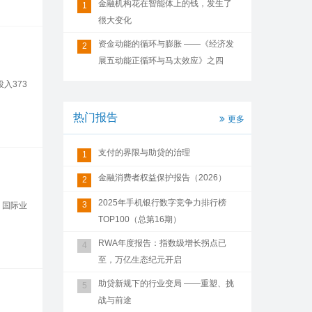
金融机构花在智能体上的钱，发生了
1
很大变化
资金动能的循环与膨胀 ——《经济发
2
展五动能正循环与马太效应》之四
入373
热门报告
更多
支付的界限与助贷的治理
1
金融消费者权益保护报告（2026）
2
2025年手机银行数字竞争力排行榜
3
，国际业
TOP100（总第16期）
RWA年度报告：指数级增长拐点已
4
至，万亿生态纪元开启
助贷新规下的行业变局 ——重塑、挑
5
战与前途