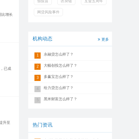
假疫苗
区块链
互金五周年
网贷风险事件
同比增长
机构动态
更多
永融贷怎么样了？
1
大幅创投怎么样了？
2
首，已成
多赢宝怎么样了？
3
给力贷怎么样了？
4
黑米财富怎么样了？
5
提升至
热门资讯