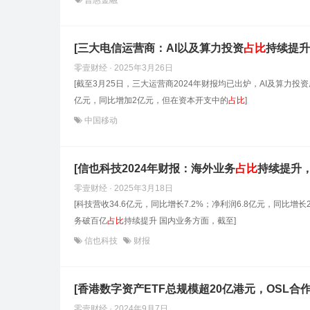
普惠金融
[三大电信运营商：AI以及算力投资
占
比
持续提升
零壹财经 · 2025年3月26日
[截至3月25日，三大运营商2024年财报均已出炉，AI及算力投
亿元，同比增加2亿元，但在资本开支中的
占
比
]
中国移动
[信也科技2024年财报：海外业务
占
比
持续提升，
零壹财经 · 2025年3月18日
[科技营收34.6亿元，同比增长7.2%；净利润6.8亿元，同比增
务破百亿
占
比
持续提升 国内业务方面，截至]
信也科技
财报
[香港数字资产ETF总规模超20亿港元，OSL合
零壹财经 · 2024年9月7日