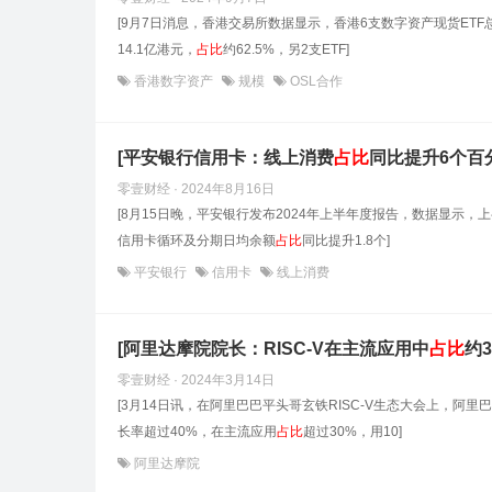
[9月7日消息，香港交易所数据显示，香港6支数字资产现货ETF
14.1亿港元，
占
比
约62.5%，另2支ETF]
香港数字资产
规模
OSL合作
[平安银行信用卡：线上消费
占
比
同比提升6个百
零壹财经 · 2024年8月16日
[8月15日晚，平安银行发布2024年上半年度报告，数据显示，
信用卡循环及分期日均余额
占
比
同比提升1.8个]
平安银行
信用卡
线上消费
[阿里达摩院院长：RISC-V在主流应用中
占
比
约3
零壹财经 · 2024年3月14日
[3月14日讯，在阿里巴巴平头哥玄铁RISC-V生态大会上，阿
长率超过40%，在主流应用
占
比
超过30%，用10]
阿里达摩院