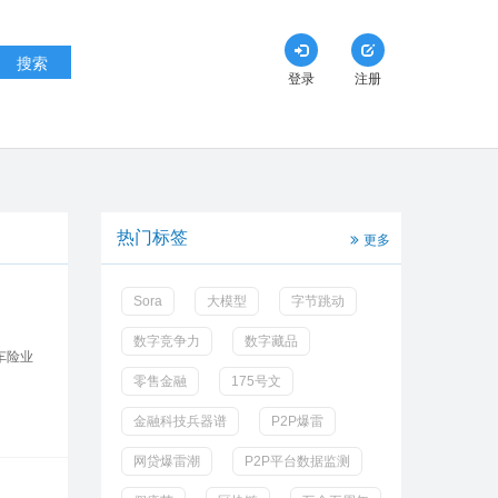
搜索
登录
注册
热门标签
更多
Sora
大模型
字节跳动
数字竞争力
数字藏品
车险业
零售金融
175号文
金融科技兵器谱
P2P爆雷
网贷爆雷潮
P2P平台数据监测