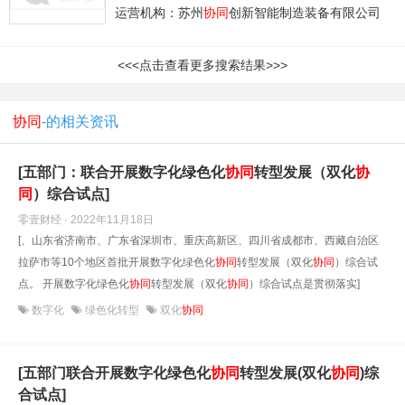
运营机构：苏州
协同
创新智能制造装备有限公司
<<<点击查看更多搜索结果>>>
协同
-的相关资讯
[五部门：联合开展数字化绿色化
协同
转型发展（双化
协
同
）综合试点]
零壹财经 · 2022年11月18日
[、山东省济南市、广东省深圳市、重庆高新区、四川省成都市、西藏自治区
拉萨市等10个地区首批开展数字化绿色化
协同
转型发展（双化
协同
）综合试
点。 开展数字化绿色化
协同
转型发展（双化
协同
）综合试点是贯彻落实]
数字化
绿色化转型
双化
协同
[五部门联合开展数字化绿色化
协同
转型发展(双化
协同
)综
合试点]