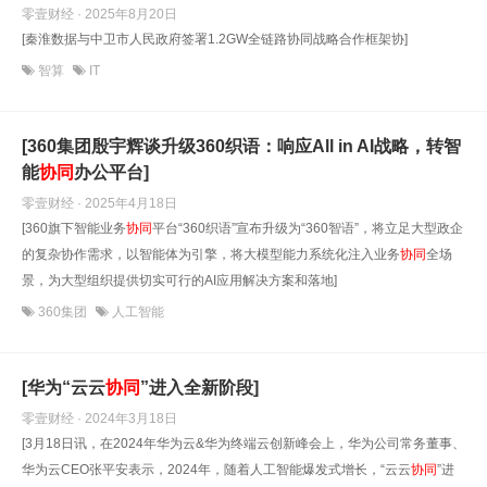
零壹财经 · 2025年8月20日
[秦淮数据与中卫市人民政府签署1.2GW全链路协同战略合作框架协]
智算
IT
[360集团殷宇辉谈升级360织语：响应All in AI战略，转智
能
协同
办公平台]
零壹财经 · 2025年4月18日
[360旗下智能业务
协同
平台“360织语”宣布升级为“360智语”，将立足大型政企
的复杂协作需求，以智能体为引擎，将大模型能力系统化注入业务
协同
全场
景，为大型组织提供切实可行的AI应用解决方案和落地]
360集团
人工智能
[华为“云云
协同
”进入全新阶段]
零壹财经 · 2024年3月18日
[3月18日讯，在2024年华为云&华为终端云创新峰会上，华为公司常务董事、
华为云CEO张平安表示，2024年，随着人工智能爆发式增长，“云云
协同
”进