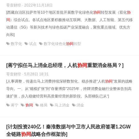
零壹财经 · 2022年11月18日
[西藏自治区拉萨市等10个地区首批开展数字化绿色化
协同
转型发展（双化
协
同
）综合试点。各试点地区要积极推动互联网、大数据、人工智能、第五代移
动通信（5G）等新兴技术与绿色低碳产业深度融合，聚焦重点领域、优先方
向和]
数字化
试点
数字化绿色化
协同
转型
[蒋宁拟任马上消金总经理，人机
协同
重塑消金格局？]
零壹财经 · 5月28日 18:31
[人事调整，传递出马上消费持续深耕数智化、稳步推进“人机
协同
”发展的战略
导向。一、从“规模扩张”到“存量博弈”2025年，持牌消费金融行业整体告别高
速扩张，步入稳健经营和高质量经营的新阶段。头部梯队已从“]
蒋宁
协同
格局
马上消金
消金
[计划投资240亿！秦淮数据与中卫市人民政府签署1.2GW
全链路
协同
战略合作框架协]