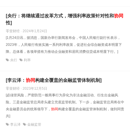
[央行：将继续通过改革方式，增强利率政策针对性和
协同
性]
零壹财经 · 2024年1月24日
[1月24日讯，据消息，国新办举行新闻发布会，中国人民银行副行长表示，
2023年，人民银行有效实施一系列利率政策，促进社会综合融资成本明显下
降。总体看，各项举措有力推动企业融资和居民消费信贷成本明显下行。]
央行
利率
[李云泽：
协同
构建全覆盖的金融监管体制机制]
零壹财经 · 2023年12月5日
[必须管风险，严密防范一般商事行为异化为非法金融活动、衍生出金融风
险。三是金融监管总局牵头建立兜底监管机制。下一步，金融监管总局将在中
央金融委员会的统筹领导下，
协同
构建全覆盖的金融监管体制机制，做到同责
共]
李云泽
金融监管