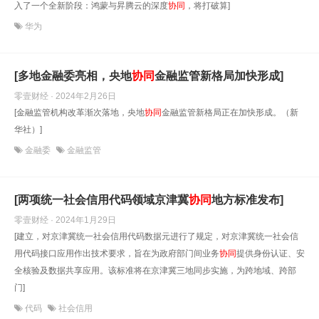
入了一个全新阶段：鸿蒙与昇腾云的深度
协同
，将打破算]
华为
[多地金融委亮相，央地
协同
金融监管新格局加快形成]
零壹财经 · 2024年2月26日
[金融监管机构改革渐次落地，央地
协同
金融监管新格局正在加快形成。（新
华社）]
金融委
金融监管
[两项统一社会信用代码领域京津冀
协同
地方标准发布]
零壹财经 · 2024年1月29日
[建立，对京津冀统一社会信用代码数据元进行了规定，对京津冀统一社会信
用代码接口应用作出技术要求，旨在为政府部门间业务
协同
提供身份认证、安
全核验及数据共享应用。该标准将在京津冀三地同步实施，为跨地域、跨部
门]
代码
社会信用