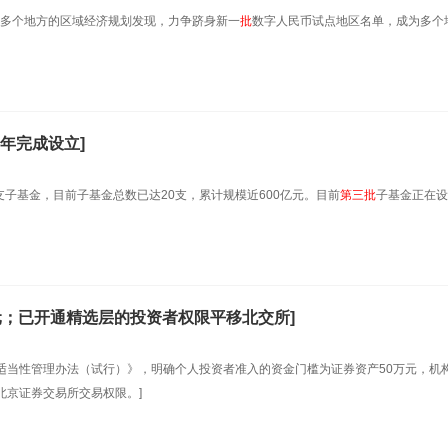
多个地方的区域经济规划发现，力争跻身新一
批
数字人民币试点地区名单，成为多个
年完成设立]
子基金，目前子基金总数已达20支，累计规模近600亿元。目前
第
三
批
子基金正在设
元；已开通精选层的投资者权限平移北交所]
者适当性管理办法（试行）》，明确个人投资者准入的资金门槛为证券资产50万元，机
北京证券交易所交易权限。]