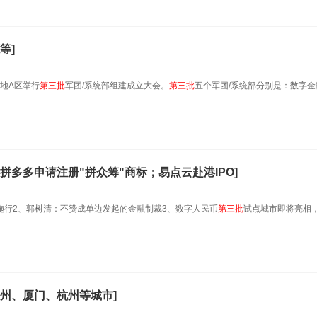
等]
地A区举行
第
三
批
军团/系统部组建成立大会。
第
三
批
五个军团/系统部分别是：数字金
拼多多申请注册"拼众筹"商标；易点云赴港IPO]
起施行2、郭树清：不赞成单边发起的金融制裁3、数字人民币
第
三
批
试点城市即将亮相
州、厦门、杭州等城市]