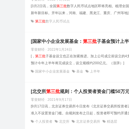
[3月2日讯，全国
第
三
批
数字人民币试点地区即将亮相。梳理全国
新年新目标。开年以来，河南、福建、黑龙江、重庆、广州等地]
第三批
数字人民币试点
[国家中小企业发展基金：
第
三
批
子基金预计上半
零壹财经 · 2022年1月24日
[，
第
三
批
子基金设立也正在加紧推进。加上公司成立前设立的4支
预计今年上半年将完成设立，设立规模约200亿元。（澎湃）]
国家中小企业发展基金
基金
上半年
[北交所
第
三
批
规则：个人投资者资金门槛50万
零壹财经 · 2021年9月17日
[9月17日讯，北京证券交易所今日发布《北京证券交易所投资
准入不设置资金门槛。自规则发布之日起，投资者即可预约开通
个人投资者
北交所
北京证券交易所
精选层