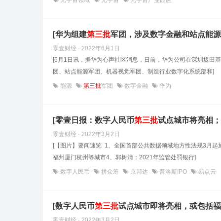
元宇宙领域
元宇宙
元宇宙产业园区
[华为组建
第
三
批
军团，涉及数字金融和站点能源
零壹财经 · 2022年6月1日
[6月1日讯，据华为心声社区消息，日前，华为公司在深圳坂田基
团、站点能源军团、机器视觉军团、制造行业数字化系统部和]
能源
第三批
军团
数字金融
华为
[零壹日报：数字人民币
第
三
批
试点城市将亮相；
零壹财经 · 2022年3月2日
[【图片】要闻速览 1、全国首部公共数据领域地方性法规3月
福州厦门杭州等城市4、郭树清：2021年监管处罚银行]
数字人民币
拼众筹
京邦达
普洛斯IPO
易点云
[数字人民币
第
三
批
试点城市即将亮相，或包括福
零壹财经 · 2022年3月2日