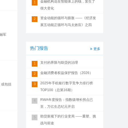
金融机构花在智能体上的钱，发生了
1
很大变化
资金动能的循环与膨胀 ——《经济发
2
展五动能正循环与马太效应》之四
融军
热门报告
更多
支付的界限与助贷的治理
1
金融消费者权益保护报告（2026）
2
2025年手机银行数字竞争力排行榜
3
，或包括
TOP100（总第16期）
RWA年度报告：指数级增长拐点已
4
至，万亿生态纪元开启
助贷新规下的行业变局 ——重塑、挑
5
战与前途