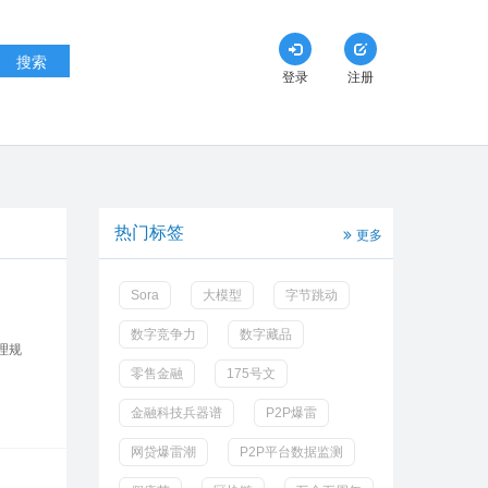
搜索
登录
注册
热门标签
更多
Sora
大模型
字节跳动
数字竞争力
数字藏品
理规
零售金融
175号文
金融科技兵器谱
P2P爆雷
网贷爆雷潮
P2P平台数据监测