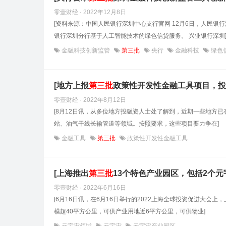
零壹财经 · 2022年12月8日
[资料来源：中国人民银行深圳中心支行官网 12月6日，人民银
银行深圳分行基于人工智能技术的绿色信贷服务。 兴业银行深圳
金融科技创新监管
第三批
央行
金融科技
绿色
[地方上报
第
三
批
政策性开发性金融工具项目，投
零壹财经 · 2022年8月12日
[8月12日讯，从多位地方投融资人士处了解到，近期一些地方已
站、油气干线长输管道等领域。按照要求，这些项目要力争在]
金融工具
第三批
政策性开发性金融工具
[上海推出
第
三
批
13个特色产业园区，包括2个元
零壹财经 · 2022年6月16日
[6月16日讯，在6月16日举行的2022上海全球投资促进大会上，
模超40平方公里，可供产业用地近6平方公里，可供物业]