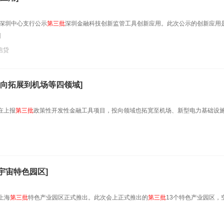
行深圳中心支行公示
第
三
批
深圳金融科技创新监管工具创新应用。此次公示的创新应用
]
信贷
向拓展到机场等四领域]
在上报
第
三
批
政策性开发性金融工具项目，投向领域也拓宽至机场、新型电力基础设
宇宙特色园区]
上海
第
三
批
特色产业园区正式推出。此次会上正式推出的
第
三
批
13个特色产业园区，