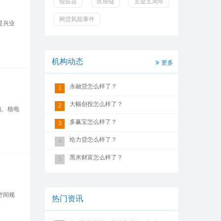
假疫苗
区块链
互金五周年
网贷风险事件
是兴业
机构动态
更多
永融贷怎么样了？
1
大幅创投怎么样了？
2
施、核电
多赢宝怎么样了？
3
给力贷怎么样了？
4
黑米财富怎么样了？
5
空间规
热门资讯