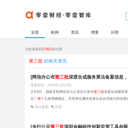
全部
机构
资讯
博客
问答
为您搜索到
27952
条结果
第三批
-的相关资讯
[网信办公布
第
三
批
深度合成服务算法备案信息，
零壹财经 · 2024年1月13日
[1月8日，国家互联网信息办公室近日发布
第
三
批
深度合成服务算
定》
第
十九条明确规定，具有舆论属性或者社会动员能力的深度合
算法备案
抖音
[央行公示
第
三
批
深圳金融科技创新监管工具创新