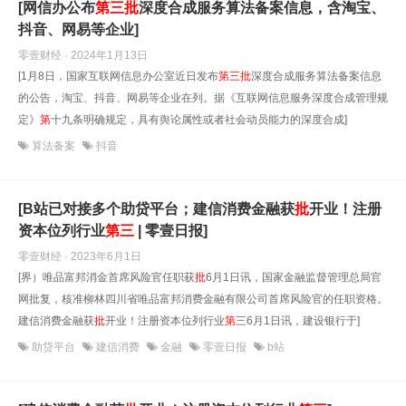
[网信办公布
第
三
批
深度合成服务算法备案信息，含淘宝、
抖音、网易等企业]
零壹财经 · 2024年1月13日
[1月8日，国家互联网信息办公室近日发布
第
三
批
深度合成服务算法备案信息
的公告，淘宝、抖音、网易等企业在列。据《互联网信息服务深度合成管理规
定》
第
十九条明确规定，具有舆论属性或者社会动员能力的深度合成]
算法备案
抖音
[B站已对接多个助贷平台；建信消费金融获
批
开业！注册
资本位列行业
第
三
| 零壹日报]
零壹财经 · 2023年6月1日
[界）唯品富邦消金首席风险官任职获
批
6月1日讯，国家金融监督管理总局官
网批复，核准柳林四川省唯品富邦消费金融有限公司首席风险官的任职资格。
建信消费金融获
批
开业！注册资本位列行业
第
三6月1日讯，建设银行于]
助贷平台
建信消费
金融
零壹日报
b站