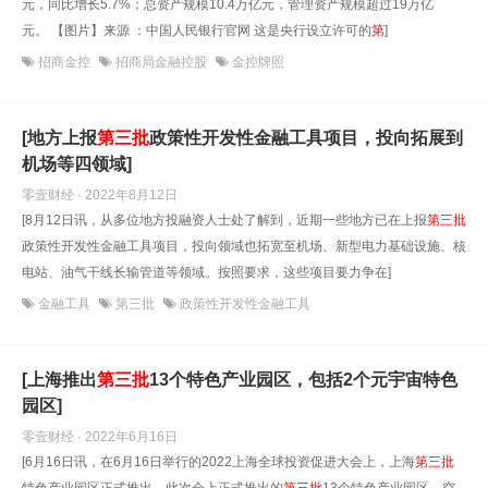
元，同比增长5.7%；总资产规模10.4万亿元，管理资产规模超过19万亿
元。 【图片】来源 ：中国人民银行官网 这是央行设立许可的
第
]
招商金控
招商局金融控股
金控牌照
[地方上报
第
三
批
政策性开发性金融工具项目，投向拓展到
机场等四领域]
零壹财经 · 2022年8月12日
[8月12日讯，从多位地方投融资人士处了解到，近期一些地方已在上报
第
三
批
政策性开发性金融工具项目，投向领域也拓宽至机场、新型电力基础设施、核
电站、油气干线长输管道等领域。按照要求，这些项目要力争在]
金融工具
第三批
政策性开发性金融工具
[上海推出
第
三
批
13个特色产业园区，包括2个元宇宙特色
园区]
零壹财经 · 2022年6月16日
[6月16日讯，在6月16日举行的2022上海全球投资促进大会上，上海
第
三
批
特色产业园区正式推出。此次会上正式推出的
第
三
批
13个特色产业园区，空