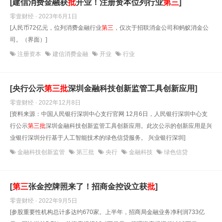
[建信消费金融获
批
开业！注册资本位列行业
第
三
]
零壹财经 · 2023年6月1日
[人民币72亿元，位列消费金融行业
第
三
，仅次于招联消金公司和蚂蚁消金公
司。（界面）]
注册资本
建信消费金融
开业
行业
[央行公示
第
三
批
深圳金融科技创新监管工具创新应用]
零壹财经 · 2022年12月8日
[资料来源：中国人民银行深圳中心支行官网 12月6日，人民银行深圳中心支
行公示
第
三
批
深圳金融科技创新监管工具创新应用。此次公示的创新应用是兴
业银行深圳分行基于人工智能技术的绿色信贷服务。 兴业银行深圳]
金融科技创新监管
第三批
央行
金融科技
绿色信贷
[
第
三
张金控牌照来了！招商金控设立获
批
]
零壹财经 · 2022年9月5日
[参股重要性机构总计多达约670家。上半年，招商局金融业务净利润733亿