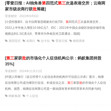
[零壹日报：AI独角兽
第
四范式
第
三
次递表港交所；云南两
家市级农商行获
批
筹建]
零壹财经 · 2022年9月6日
[小贷控股权5、拉卡拉两项违规被央行处罚6、
第
四范式
三
次递表港交所，
2022上半年收入增至10.58亿元7、IDC：2021年中国企业级区块链存储市场
规模达到1.3亿美元8、苹果华为争相支持卫星通信，我国]
第四范式
农商行
拉卡拉
零壹日报
银联商务
[
第
三
家获
批
的市场化个人征信机构公示：蚂蚁集团持股
35%]
零壹财经 · 2024年11月11日
[中国人民银行《设立经营个人征信业务的机构许可信息公示表》显示，钱塘
征信有限公司成为继百行征信、朴道征信之后，
第
三
家获
批
的市场化个人征信
机构。据悉，钱塘征信有限公司是一家由国有资本和民营资本共同参与的]
蚂蚁集团
个人征信