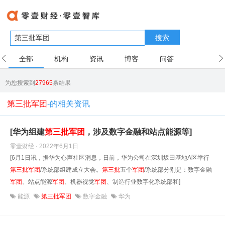
搜索
全部
机构
资讯
博客
问答
用户
为您搜索到
27965
条结果
第三批军团
-的相关资讯
[华为组建
第
三
批
军团
，涉及数字金融和站点能源等]
零壹财经 · 2022年6月1日
[6月1日讯，据华为心声社区消息，日前，华为公司在深圳坂田基地A区举行
第
三
批
军团
/系统部组建成立大会。
第
三
批
五个
军团
/系统部分别是：数字金融
军团
、站点能源
军团
、机器视觉
军团
、制造行业数字化系统部和]
能源
第三批军团
数字金融
华为