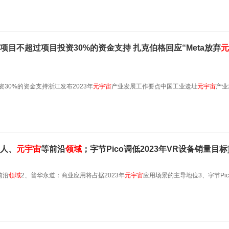
项目不超过项目投资30%的资金支持 扎克伯格回应“Meta放弃
元
30%的资金支持浙江发布2023年
元
宇宙
产业发展工作要点中国工业遗址
元
宇宙
产业
人、
元
宇宙
等前沿
领域
；字节Pico调低2023年VR设备销量目标
前沿
领域
2、普华永道：商业应用将占据2023年
元
宇宙
应用场景的主导地位3、字节Pic