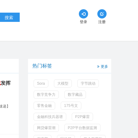
搜索
登录
注册
热门标签
更多
域
发挥
Sora
大模型
字节跳动
数字竞争力
数字藏品
零售金融
175号文
速递】
金融科技兵器谱
P2P爆雷
网贷爆雷潮
P2P平台数据监测