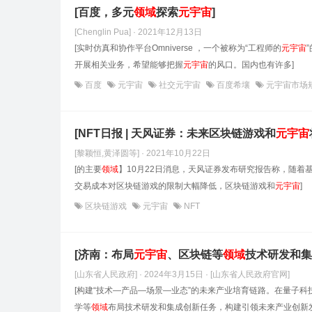
[百度，多元
领域
探索
元
宇宙
]
[Chenglin Pua] · 2021年12月13日
[实时仿真和协作平台Omniverse ，一个被称为“工程师的
元
宇宙
开展相关业务，希望能够把握
元
宇宙
的风口。国内也有许多]
百度
元宇宙
社交元宇宙
百度希壤
元宇宙市场
[NFT日报 | 天风证券：未来区块链游戏和
元
宇宙
[黎颖恒,黄泽圆等] · 2021年10月22日
[的主要
领域
】10月22日消息，天风证券发布研究报告称，随着
交易成本对区块链游戏的限制大幅降低，区块链游戏和
元
宇宙
]
区块链游戏
元宇宙
NFT
[济南：布局
元
宇宙
、区块链等
领域
技术研发和集
[山东省人民政府] · 2024年3月15日
· [山东省人民政府官网]
[构建“技术—产品—场景—业态”的未来产业培育链路。在量子
学等
领域
布局技术研发和集成创新任务，构建引领未来产业创新发