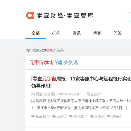
全部
机构
资讯
博客
问答
为您搜索到
26236
条结果
元宇宙领域
-的相关资讯
[零壹
元
宇宙
周报：11家客服中心与远程银行实
领导作用]
[徐昊源,余资耀] · 2023年12月4日
· [零壹智库]
[与远程银行实现了虚拟数字人应用落地中移互联：数智人统一认
1、浙江出台5年行动计划，推进虚拟现实产业发展12月1日，]
精品报告
元宇宙
虚拟货币
区块链
Web4