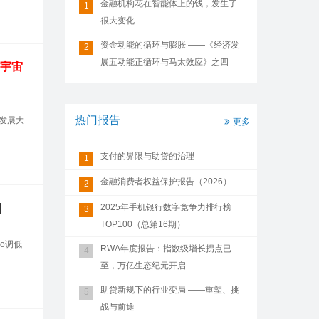
金融机构花在智能体上的钱，发生了
1
很大变化
资金动能的循环与膨胀 ——《经济发
2
展五动能正循环与马太效应》之四
宇宙
热门报告
发展大
更多
支付的界限与助贷的治理
1
金融消费者权益保护报告（2026）
2
]
2025年手机银行数字竞争力排行榜
3
TOP100（总第16期）
o调低
RWA年度报告：指数级增长拐点已
4
至，万亿生态纪元开启
助贷新规下的行业变局 ——重塑、挑
5
战与前途