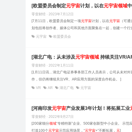
[欧盟委员会制定
元
宇宙
计划，以在
元
宇宙
领域
中
零壹财经 · 2023年7月12日
[7月11日，欧盟委员会制定一项
元
宇宙
计划，以在
元
宇宙
（可通
划包括将创作者、媒体公司和其他方面聚集在一起，创建一个行业
元宇宙
欧盟委员会
[湖北广电：从未涉及
元
宇宙
领域
持续关注VR/A
零壹财经 · 2022年1月11日
[1月11日讯，湖北广电证券事务部工作人员表示，公司从未对外
作，但仍将继续关注VR、AR应用方面的深度合作机会。 ]
VR
AR
湖北广电
元宇宙
[河南印发
元
宇宙
产业发展3年计划！将拓展工业
零壹财经 · 2022年9月27日
[200家细分
领域
“专精特新”企业、500家创新型中小企业。 
打造100个
元
宇宙
示范应用场景，“
元
宇宙
+”不断拓展，
元
]