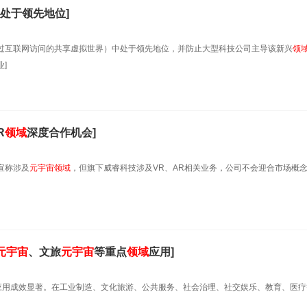
处于领先地位]
过互联网访问的共享虚拟世界）中处于领先地位，并防止大型科技公司主导该新兴
领
]
R
领域
深度合作机会]
宣称涉及
元
宇宙
领域
，但旗下威睿科技涉及VR、AR相关业务，公司不会迎合市场概
元
宇宙
、文旅
元
宇宙
等重点
领域
应用]
示范应用成效显著。在工业制造、文化旅游、公共服务、社会治理、社交娱乐、教育、医疗