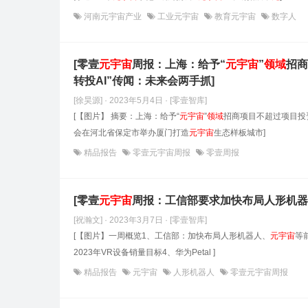
河南元宇宙产业
工业元宇宙
教育元宇宙
数字人
[零壹
元
宇宙
周报：上海：给予“
元
宇宙
”
领域
招商
转投AI”传闻：未来会两手抓]
[徐昊源] · 2023年5月4日
· [零壹智库]
[【图片】 摘要：上海：给予“
元
宇宙
”
领域
招商项目不超过项目投资
会在河北省保定市举办厦门打造
元
宇宙
生态样板城市]
精品报告
零壹元宇宙周报
零壹周报
[零壹
元
宇宙
周报：工信部要求加快布局人形机器
[祝瀚文] · 2023年3月7日
· [零壹智库]
[【图片】一周概览1、工信部：加快布局人形机器人、
元
宇宙
等
2023年VR设备销量目标4、华为Petal ]
精品报告
元宇宙
人形机器人
零壹元宇宙周报