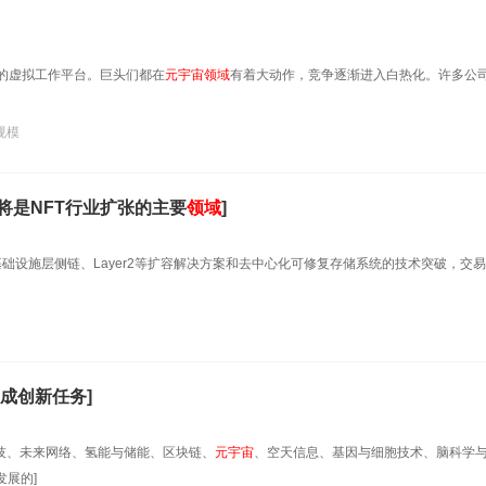
”的虚拟工作平台。巨头们都在
元
宇宙
领域
有着大动作，竞争逐渐进入白热化。许多公
规模
将是NFT行业扩张的主要
领域
]
基础设施层侧链、Layer2等扩容解决方案和去中心化可修复存储系统的技术突破，交
成创新任务]
科技、未来网络、氢能与储能、区块链、
元
宇宙
、空天信息、基因与细胞技术、脑科学
展的]