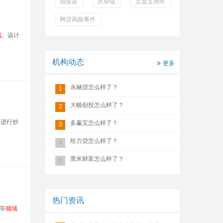
假疫苗
区块链
互金五周年
网贷风险事件
域
。该计
机构动态
更多
永融贷怎么样了？
1
大幅创投怎么样了？
2
念进行炒
多赢宝怎么样了？
3
给力贷怎么样了？
4
黑米财富怎么样了？
5
热门资讯
等
领域