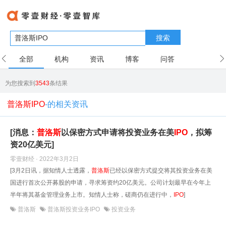
搜索
全部
机构
资讯
博客
问答
用户
为您搜索到
3543
条结果
普洛斯IPO
-的相关资讯
[消息：
普洛斯
以保密方式申请将投资业务在美
IPO
，拟筹
资20亿美元]
零壹财经 · 2022年3月2日
[3月2日讯，据知情人士透露，
普洛斯
已经以保密方式提交将其投资业务在美
国进行首次公开募股的申请，寻求筹资约20亿美元。公司计划最早在今年上
半年将其基金管理业务上市。知情人士称，磋商仍在进行中，
IPO
]
普洛斯
普洛斯投资业务IPO
投资业务