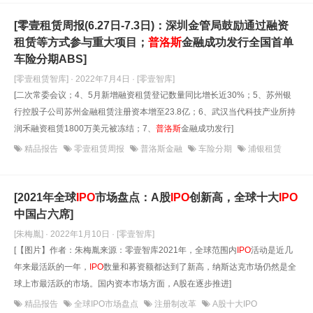
[零壹租赁周报(6.27日-7.3日)：深圳金管局鼓励通过融资
租赁等方式参与重大项目；
普洛斯
金融成功发行全国首单
车险分期ABS]
[零壹租赁智库] · 2022年7月4日
· [零壹智库]
[二次常委会议；4、5月新增融资租赁登记数量同比增长近30%；5、苏州银
行控股子公司苏州金融租赁注册资本增至23.8亿；6、武汉当代科技产业所持
润禾融资租赁1800万美元被冻结；7、
普洛斯
金融成功发行]
精品报告
零壹租赁周报
普洛斯金融
车险分期
浦银租赁
[2021年全球
IPO
市场盘点：A股
IPO
创新高，全球十大
IPO
中国占六席]
[朱梅胤] · 2022年1月10日
· [零壹智库]
[【图片】作者：朱梅胤来源：零壹智库2021年，全球范围内
IPO
活动是近几
年来最活跃的一年，
IPO
数量和募资额都达到了新高，纳斯达克市场仍然是全
球上市最活跃的市场。国内资本市场方面，A股在逐步推进]
精品报告
全球IPO市场盘点
注册制改革
A股十大IPO