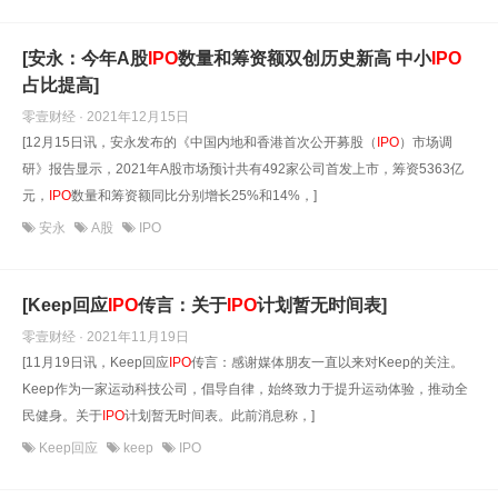
[安永：今年A股
IPO
数量和筹资额双创历史新高 中小
IPO
占比提高]
零壹财经 · 2021年12月15日
[12月15日讯，安永发布的《中国内地和香港首次公开募股（
IPO
）市场调
研》报告显示，2021年A股市场预计共有492家公司首发上市，筹资5363亿
元，
IPO
数量和筹资额同比分别增长25%和14%，]
安永
A股
IPO
[Keep回应
IPO
传言：关于
IPO
计划暂无时间表]
零壹财经 · 2021年11月19日
[11月19日讯，Keep回应
IPO
传言：感谢媒体朋友一直以来对Keep的关注。
Keep作为一家运动科技公司，倡导自律，始终致力于提升运动体验，推动全
民健身。关于
IPO
计划暂无时间表。此前消息称，]
Keep回应
keep
IPO