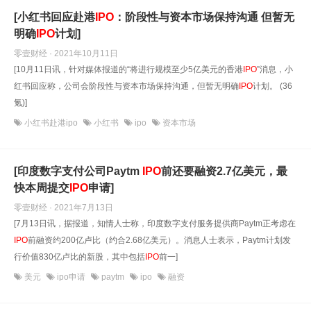
[小红书回应赴港
IPO
：阶段性与资本市场保持沟通 但暂无
明确
IPO
计划]
零壹财经 · 2021年10月11日
[10月11日讯，针对媒体报道的“将进行规模至少5亿美元的香港
IPO
”消息，小
红书回应称，公司会阶段性与资本市场保持沟通，但暂无明确
IPO
计划。 (36
氪)]
小红书赴港ipo
小红书
ipo
资本市场
[印度数字支付公司Paytm
IPO
前还要融资2.7亿美元，最
快本周提交
IPO
申请]
零壹财经 · 2021年7月13日
[7月13日讯，据报道，知情人士称，印度数字支付服务提供商Paytm正考虑在
IPO
前融资约200亿卢比（约合2.68亿美元）。消息人士表示，Paytm计划发
行价值830亿卢比的新股，其中包括
IPO
前一]
美元
ipo申请
paytm
ipo
融资