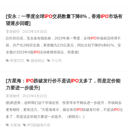
[安永：一季度全球
IPO
交易数量下降8%，香港
IPO
市场有
望逐步回暖]
零壹财经 · 2023年3月30日
[3月30日讯，安永发布报告称，2023年第一季度，全球
IPO
市场依旧停滞不
前，共产生299宗交易，筹资额为215亿美元，同比分别下降8%和61%。安
永预计2023年A股
IPO
活动将维持高位，而香港]
阿里巴巴
股份转让
子公司
[方星海：
IPO
跌破发行价不是说
IPO
太多了，而是定价能
力要进一步提升]
零壹财经 · 2022年4月22日
[机构进来，这样我们这个市场定价、投资等水平都会进一步提升，市场就会
更有韧性，更有活力。”方星海表示，最近有些
IPO
跌破发行价，不是说
IPO
太
多了，而是说定价能力要进一步提升。（财联社） ]
方星海
IPO跌破发行价