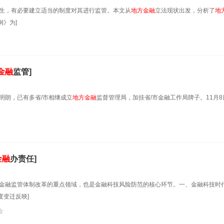
生，有必要建立适当的制度对其进行监管。本文从
地方金融
立法现状出发，分析了
地
例》为]
金融
监管]
明朗，已有多省/市相继成立
地方金融
监督管理局，加挂省/市金融工作局牌子。11月8
金融
办责任]
金融监管体制改革的重点领域，也是金融科技风险防范的核心环节。一、金融科技时
变迁反映]
会