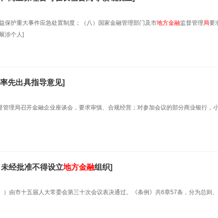
权益保护重大事件应急处置制度；（八）国家金融管理部门及市
地方金融
监督管理
局
要
展涉个人]
率先出具指导意见]
督管理局召开金融企业座谈会，要求审慎、合规经营；对参加会议的部分商业银行，
，未经批准不得设立
地方金融
组织]
》）由市十五届人大常委会第三十次会议表决通过。《条例》共6章57条，分为总则、