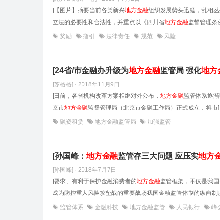
[【图片】摘要当前各类新兴
地方金融
组织发展势头迅猛，乱相丛
立法的必要性和合法性，并重点以《四川省
地方金融
监督管理条
奖励
指引
法律责任
规范
风险
[24省/市金融办升级为
地方金融
监管局 强化
地方
[苏格格] · 2018年11月9日
[日前，各省机构改革方案相继对外公布，
地方金融
监管体系逐渐
京市
地方金融
监督管理局（北京市金融工作局）正式成立，将市]
融资租赁
地方金融监管局
加强监管
[孙国峰：
地方金融
监管存三大问题 应压实
地方
[孙国峰] · 2018年7月7日
[要求、有利于保护金融消费者的
地方金融
监管框架，不仅是我国
成为防控重大风险攻坚战的重要战场我国金融监管体制的纵向制度
监管体系
金融科技
地方金融监管
人民银行
峰