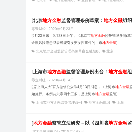
北京市
地方金融组织
监督管理
地方金融组织
[北京
地方金融
监督管理条例草案：
地方金融
组织
零壹财经 · 2020年9月23日
[9月23日讯，9月23日上午，《北京市
地方金融
监督管理条例(
金融风险隐患或者可能引发突发性事件的，市
地方金融
]
北京地方金融监督管理条例草案金融组织
北京
[上海市
地方金融
监督管理条例出台！
地方金融
组
零壹财经 · 2020年4月14日
[据“上海人大”官方微信公众号4月13日消息，《上海市
地方金融
始施行。条例共六章四十三条，是上海市
地方金融
监管]
上海市地方金融监督管理条例
地方金融组织
上海
[
地方金融
监管立法研究－以《四川省
地方金融
监
[北大金融法中心] · 2019年7月2日