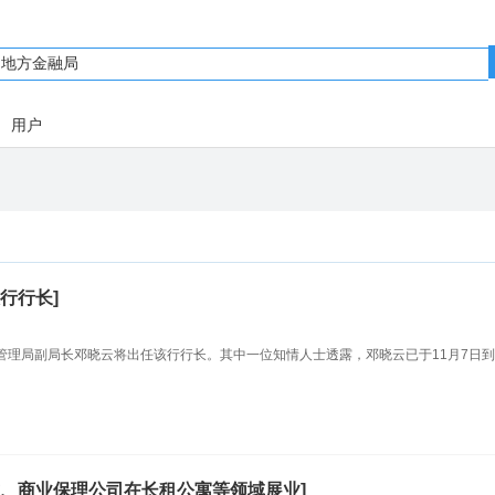
用户
行行长]
管理局副局长邓晓云将出任该行行长。其中一位知情人士透露，邓晓云已于11月7日
、商业保理公司在长租公寓等领域展业]