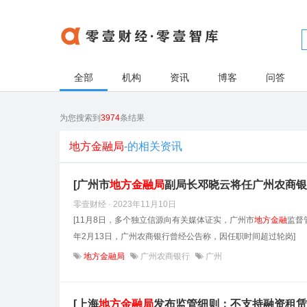
全部
机构
资讯
博客
问答
为您搜索到
3974
条结果
地方金融局
-的相关资讯
[广州市
地方金融
局
副局长邓晓云将任广州农商银
零壹财经 · 2023年11月10日
[11月8日，多个独立信源向有关媒体证实，广州市
地方金融
监督
年2月13日，广州农商银行曾经公告称，因任职时间超过轮岗]
地方金融局
广州农商银行
广州
[上海
地方金融
局
发布监管细则：不支持融资租赁