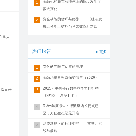
金融机构花在智能体上的钱，发生了
1
很大变化
资金动能的循环与膨胀 ——《经济发
2
展五动能正循环与马太效应》之四
在重大
热门报告
更多
支付的界限与助贷的治理
1
金融消费者权益保护报告（2026）
2
2025年手机银行数字竞争力排行榜
3
月1日开
TOP100（总第16期）
RWA年度报告：指数级增长拐点已
4
至，万亿生态纪元开启
助贷新规下的行业变局 ——重塑、挑
5
战与前途