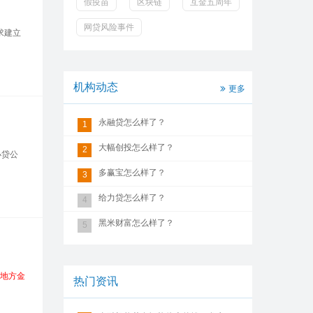
假疫苗
区块链
互金五周年
网贷风险事件
求建立
机构动态
更多
永融贷怎么样了？
1
大幅创投怎么样了？
2
小贷公
多赢宝怎么样了？
3
给力贷怎么样了？
4
黑米财富怎么样了？
5
地方金
热门资讯