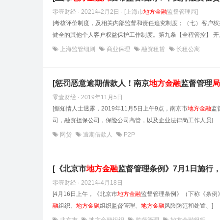
零壹财经 · 2021年2月2日
· [上海市
地方金融
监督管理局]
[考核评价制度，及相关内部监督和责任追究制度；（七）客户
健全的其他个人客户权益保护工作制度。第九条【全程管控】 开
上海监管细则
商业保理
融资租赁
长租公寓
[惩罚恶意逾期借款人！南京
地方金融
监督管理
局
零壹财经 · 2019年11月5日
[据知情人士透露，2019年11月5日上午9点，南京市
地方金融
监
司，融资担保公司，保险公司高管，以及企业法律岗工作人员]
网贷
逾期借款人
P2P
[《北京市
地方金融
监督管理条例》7月1日施行
零壹财经 · 2021年4月18日
[4月16日上午，《北京市
地方金融
监督管理条例》（下称《条例
融
组织、
地方金融
组织监督管理、
地方金融
风险防范和处置、]