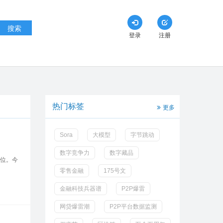
搜索
登录
注册
热门标签
更多
Sora
大模型
字节跳动
数字竞争力
数字藏品
到位。今
零售金融
175号文
金融科技兵器谱
P2P爆雷
网贷爆雷潮
P2P平台数据监测