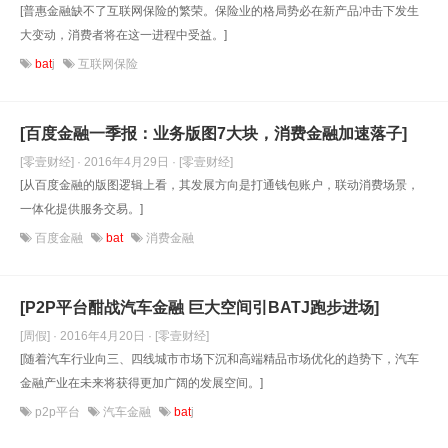
[普惠金融缺不了互联网保险的繁荣。保险业的格局势必在新产品冲击下发生
大变动，消费者将在这一进程中受益。]
bat
j
互联网保险
[百度金融一季报：业务版图7大块，消费金融加速落子]
[零壹财经] · 2016年4月29日
· [零壹财经]
[从百度金融的版图逻辑上看，其发展方向是打通钱包账户，联动消费场景，
一体化提供服务交易。]
百度金融
bat
消费金融
[P2P平台酣战汽车金融 巨大空间引BATJ跑步进场]
[周假] · 2016年4月20日
· [零壹财经]
[随着汽车行业向三、四线城市市场下沉和高端精品市场优化的趋势下，汽车
金融产业在未来将获得更加广阔的发展空间。]
p2p平台
汽车金融
bat
j