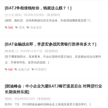
[BATJ争相借钱给你，钱就这么贱？！]
[士小文,南瓜] · 2016年3月29日
· [零壹财经]
[借呗、微粒贷、还有刚刚诞生的京东金条，到底借钱哪家最划算？]
bat
j
借钱
现金借贷
[BAT金融战在即，李彦宏参战民营银行胜券有多大？]
[秋源俊二] · 2015年11月17日
· [零壹财经]
[至于哪家能胜出，笔者看来，不会出现绝对霸主地位，应该都会结合自家特
点，开展有特色、差异化的道路。]
bat
金融大战
民营银行
[朗迪峰会：中小企业为避BATJ锋芒退居后台 对网贷行业
长期保持乐观]
[李昕] · 2018年9月10日
· [零壹财经]
[9月6、7日，2018朗迪金融科技峰会在上海浦东嘉里大酒店举行。]