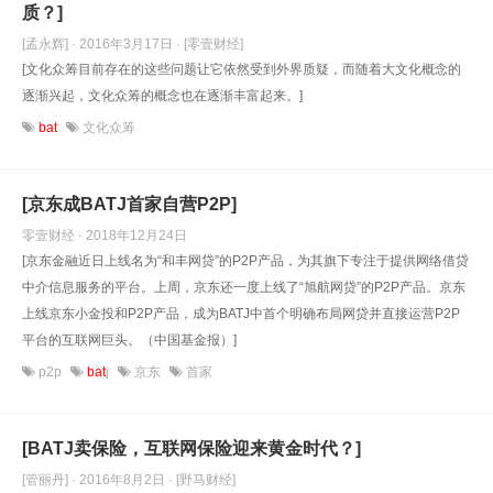
质？]
[孟永辉] · 2016年3月17日
· [零壹财经]
[文化众筹目前存在的这些问题让它依然受到外界质疑，而随着大文化概念的
逐渐兴起，文化众筹的概念也在逐渐丰富起来。]
bat
文化众筹
[京东成BATJ首家自营P2P]
零壹财经 · 2018年12月24日
[京东金融近日上线名为“和丰网贷”的P2P产品，为其旗下专注于提供网络借贷
中介信息服务的平台。上周，京东还一度上线了“旭航网贷”的P2P产品。京东
上线京东小金投和P2P产品，成为BATJ中首个明确布局网贷并直接运营P2P
平台的互联网巨头。（中国基金报）]
p2p
bat
j
京东
首家
[BATJ卖保险，互联网保险迎来黄金时代？]
[管丽丹] · 2016年8月2日
· [野马财经]