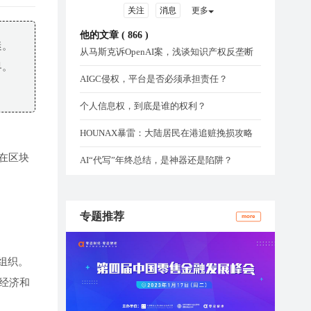
关注
消息
更多
他的文章 (
866
)
迷。
从马斯克诉OpenAI案，浅谈知识产权反垄断
界。
AIGC侵权，平台是否必须承担责任？
个人信息权，到底是谁的权利？
HOUNAX暴雷：大陆居民在港追赃挽损攻略
在区块
AI“代写”年终总结，是神器还是陷阱？
专题推荐
more
际组织。
经济和