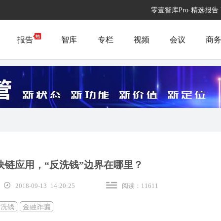
零壹智库Pro·精选报告
报告
智库
专栏
视频
会议
商
块链应用，“反洗钱”边界在哪里？
2018-09-13 14:20:25
阅读：11611
币洗钱
金融诈骗