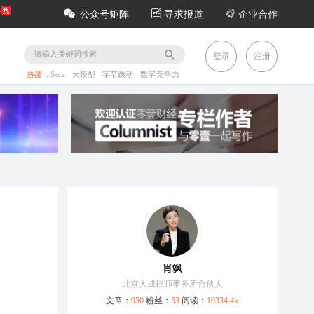
公众号矩阵
寻求报道
企业合作
务
登录
注册
热搜
:
Sora
大模型
字节跳动
数字竞争力
肖飒
北京大成律师事务所合伙人
文章：
950
粉丝：
53
阅读：
10334.4k