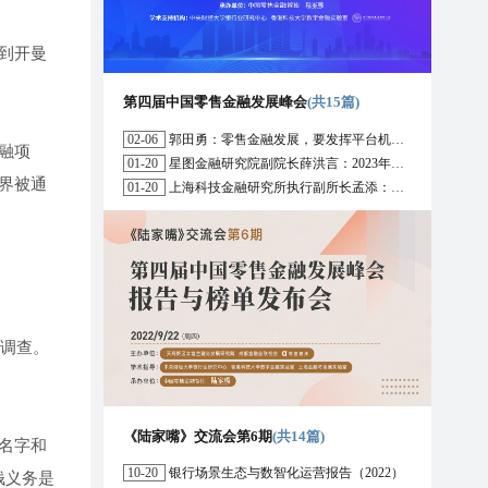
到开曼
第四届中国零售金融发展峰会
(共15篇)
02-06
郭田勇：零售金融发展，要发挥平台机构的作用
融项
01-20
星图金融研究院副院长薛洪言：2023年消费信贷或迎来新起点
界被通
01-20
上海科技金融研究所执行副所长孟添：开放银行与嵌入式金融为数字普惠金融带来更大发展空间
责调查。
《陆家嘴》交流会第6期
(共14篇)
名字和
10-20
银行场景生态与数智化运营报告（2022）
钱义务是