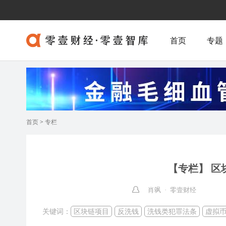
首页
专题
首页
>
专栏
【专栏】 区
肖飒 · 零壹财经
关键词：
区块链项目
反洗钱
洗钱类犯罪法条
虚拟