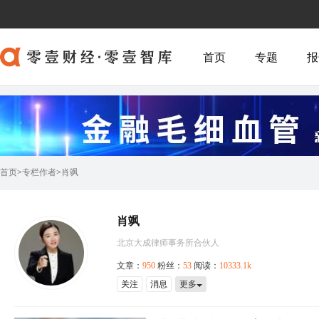
首页
专题
报
首页
>
专栏作者
>
肖飒
肖飒
北京大成律师事务所合伙人
文章：
950
粉丝：
53
阅读：
10333.1k
关注
消息
更多