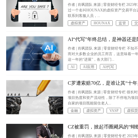
作者 | 肖飒团队​ 来源 | 零壹财经专栏
过一个名叫HOUNAX的虚拟资产交易平台
联系到客服人员，...
虚拟资产
HOUNAX
监管
交
AI“代写”年终总结，是神器还
作者 | 肖飒团队 来源 | 零壹财经专栏
而对大多数企业的员工而言，这意味着一年
这一年的“进展”，各大部门...
AI
AI应用
AI代写
C罗遭索赔70亿，是谁让其“十年
作者 | 肖飒团队 来源 | 零壹财经专栏 
项目热度和资产流动性，除了不停地为项目
自家的项目既能留住老人...
金融
虚拟资产
VASP
虚拟货
CZ被重罚，掀起币圈飓风的“蝴
作者 | 肖飒团队 来源 | 零壹财经专栏 2023年6月