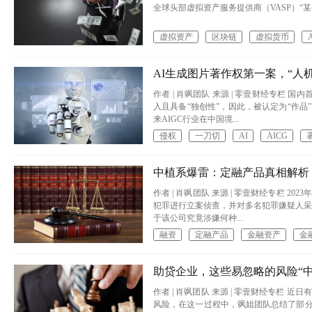
全球头部虚拟资产服务提供商（VASP）“某安”的运营实
虚拟资产
区块链
虚拟货币
A
AI生成图片著作权第一案，“人
作者 | 肖飒团队 来源 | 零壹财经专栏
入且具备“独创性”，因此，被认定为“作
来AIGC行业在中国境...
侵权
一刀切
AI
AICG
中植系爆雷：定融产品真相解析
作者 | 肖飒团队 来源 | 零壹财经专栏 
犯罪进行立案侦查，并对多名犯罪嫌疑人采
于该公司究竟涉嫌何种...
融资
定融产品
金融资产
金
助贷企业，这些易忽略的风险“中
作者 | 肖飒团队​ 来源 | 零壹财经专
风险，在这一过程中，飒姐团队总结了部分