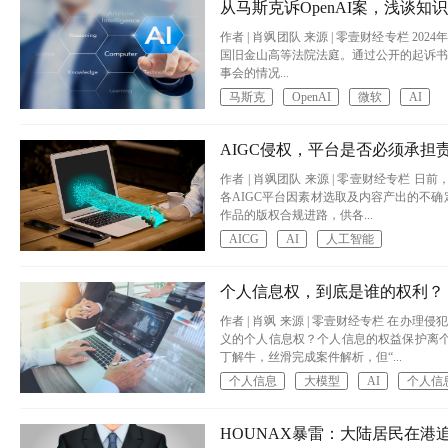
从马斯克诉OpenAI案，浅谈知
作者 | 肖飒团队​ 来源 | 零壹财经专栏 
国旧金山高等法院法庭。通过公开的起诉书
事会的情况...
马斯克
OpenAI
微软
AI
AIGC侵权，平台是否必须承担
作者 | 肖飒团队 来源 | 零壹财经专栏
各AIGC平台因素材选取及内容产出的不确
作品的版权合规进路，供各...
AICG
AI
人工智能
个人信息权，到底是谁的权利？
作者 | 肖飒 来源 | 零壹财经专栏 
义的个人信息权？个人信息的权益保护离个
丁解牛，丝滑完成案件解析，但“...
个人信息
大模型
AI
个人信
HOUNAX暴雷：大陆居民在港