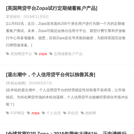
[英国网贷平台Zopa试行定期储蓄账户产品]
零壹财经 · 2019年11月8日
[11月8日讯，近日，Zopa宣布面向200个潜在用户进行为期一个月的定期储
蓄账户测试。未来，Zopa可能还会推出信用卡平台、新型计费引擎和开放银
行中心等多项服务。据悉，目前Zopa还在寻求新的融资，为获得英国完全银
行牌照做准备。]
英国网贷平台
zopa
定期储蓄账户产品
[退出潮中，个人信用贷平台何以独善其身]
[帝都金融圈] · 2018年8月7日
[在本轮的退出潮中，个人信用贷平台的经营稳定性却有着不俗表现，让市场
惊叹。为何在网贷市场的本轮动荡期，个人信用贷平台能够经受得住市场冲击
呢？]
P2P网贷
zopa
个人信贷
和信贷
抱财网
[全球首家P2P Zopa：2016年营收大涨61%，正申请银行