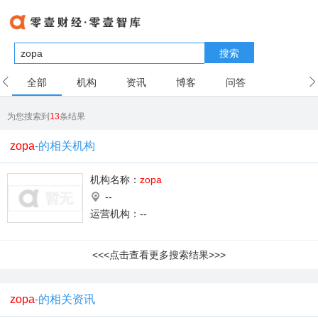
搜索
全部
机构
资讯
博客
问答
用户
为您搜索到
13
条结果
zopa
-的相关机构
机构名称：
zopa
--
运营机构：--
<<<点击查看更多搜索结果>>>
zopa
-的相关资讯