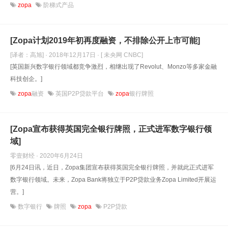
zopa
阶梯式产品
[Zopa计划2019年初再度融资，不排除公开上市可能]
[译者：高旭] · 2018年12月17日
· [ 未央网 CNBC]
[英国新兴数字银行领域都竞争激烈，相继出现了Revolut、Monzo等多家金融
科技创企。]
zopa
融资
英国P2P贷款平台
zopa
银行牌照
[Zopa宣布获得英国完全银行牌照，正式进军数字银行领
域]
零壹财经 · 2020年6月24日
[6月24日讯，近日，Zopa集团宣布获得英国完全银行牌照，并就此正式进军
数字银行领域。未来，Zopa Bank将独立于P2P贷款业务Zopa Limited开展运
营。]
数字银行
牌照
zopa
P2P贷款