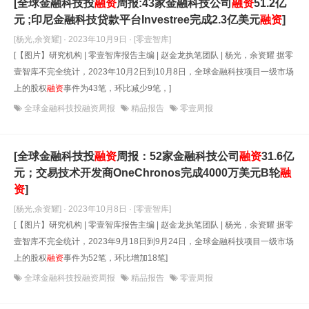
[全球金融科技投
融资
周报:43家金融科技公司
融资
51.2亿
元 ;印尼金融科技贷款平台Investree完成2.3亿美元
融资
]
[杨光,余资耀] · 2023年10月9日
· [零壹智库]
[【图片】研究机构 | 零壹智库报告主编 | 赵金龙执笔团队 | 杨光，余资耀 据零
壹智库不完全统计，2023年10月2日到10月8日，全球金融科技项目一级市场
上的股权
融资
事件为43笔，环比减少9笔，]
全球金融科技投融资周报
精品报告
零壹周报
[全球金融科技投
融资
周报：52家金融科技公司
融资
31.6亿
元；交易技术开发商OneChronos完成4000万美元B轮
融
资
]
[杨光,余资耀] · 2023年10月8日
· [零壹智库]
[【图片】研究机构 | 零壹智库报告主编 | 赵金龙执笔团队 | 杨光，余资耀 据零
壹智库不完全统计，2023年9月18日到9月24日，全球金融科技项目一级市场
上的股权
融资
事件为52笔，环比增加18笔]
全球金融科技投融资周报
精品报告
零壹周报