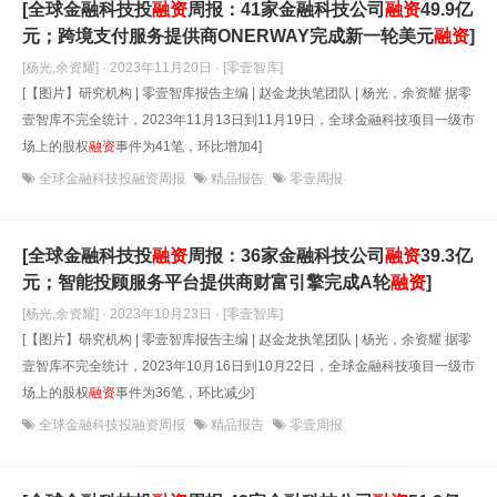
[全球金融科技投
融资
周报：41家金融科技公司
融资
49.9亿
元；跨境支付服务提供商ONERWAY完成新一轮美元
融资
]
[杨光,余资耀] · 2023年11月20日
· [零壹智库]
[【图片】研究机构 | 零壹智库报告主编 | 赵金龙执笔团队 | 杨光，余资耀 据零
壹智库不完全统计，2023年11月13日到11月19日，全球金融科技项目一级市
场上的股权
融资
事件为41笔，环比增加4]
全球金融科技投融资周报
精品报告
零壹周报
[全球金融科技投
融资
周报：36家金融科技公司
融资
39.3亿
元；智能投顾服务平台提供商财富引擎完成A轮
融资
]
[杨光,余资耀] · 2023年10月23日
· [零壹智库]
[【图片】研究机构 | 零壹智库报告主编 | 赵金龙执笔团队 | 杨光，余资耀 据零
壹智库不完全统计，2023年10月16日到10月22日，全球金融科技项目一级市
场上的股权
融资
事件为36笔，环比减少]
全球金融科技投融资周报
精品报告
零壹周报