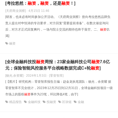
[考拉悠然：
融资
，
融资
，还是
融资
！]
[天府商业洞察] · 4月15日 11:46
[研发，也未必有时间参加公开活动。《天府商业洞察》曾向考拉悠然品牌负
责人提出对申恒涛的专访要求，对方回复“需要提前准备”，在数次催促询问
后，对方才正式回复爽约，一场与院士交流的期待也终于落空。二、
融资
饥
渴]
融资
[全球金融科技投
融资
周报：23家金融科技公司
融资
7.6亿
元；保险智能风控服务平台栈略数据完成C+轮
融资
]
[杨光,余资耀] · 2024年1月3日
· [零壹智库]
[【图片】研究机构：零壹智库报告主编：赵金龙执笔团队：杨光，余资耀 据
零壹智库不完全统计，2023年12月25日到12月31日，全球金融科技项目一级
市场上的股权
融资
事件为23笔，环比降低4笔，由于]
精品报告
金融科技
投融资
区块链
金融