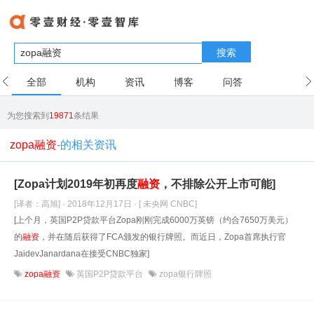
搜索
全部
机构
资讯
博客
问答
用户
为您搜索到
19871
条结果
zopa融资
-的相关资讯
[Zopa计划2019年初再度
融资
，不排除公开上市可能]
[译者：高旭] · 2018年12月17日
· [ 未央网 CNBC]
[上个月，英国P2P贷款平台Zopa刚刚完成6000万英镑（约合7650万美元）
的
融资
，并在随后获得了FCA颁发的银行牌照。而近日，Zopa首席执行官
JaidevJanardana在接受CNBC独家]
zopa融资
英国P2P贷款平台
zopa银行牌照