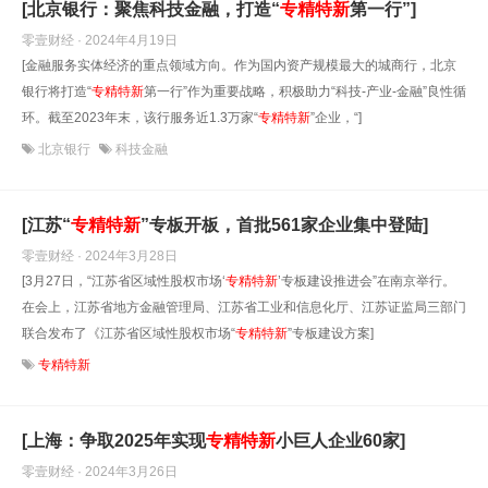
[北京银行：聚焦科技金融，打造“
专精
特
新
第一行”]
零壹财经 · 2024年4月19日
[金融服务实体经济的重点领域方向。作为国内资产规模最大的城商行，北京
银行将打造“
专精
特
新
第一行”作为重要战略，积极助力“科技-产业-金融”良性循
环。截至2023年末，该行服务近1.3万家“
专精
特
新
”企业，“]
北京银行
科技金融
[江苏“
专精
特
新
”专板开板，首批561家企业集中登陆]
零壹财经 · 2024年3月28日
[3月27日，“江苏省区域性股权市场‘
专精
特
新
’专板建设推进会”在南京举行。
在会上，江苏省地方金融管理局、江苏省工业和信息化厅、江苏证监局三部门
联合发布了《江苏省区域性股权市场“
专精
特
新
”专板建设方案]
专精特新
[上海：争取2025年实现
专精
特
新
小巨人企业60家]
零壹财经 · 2024年3月26日