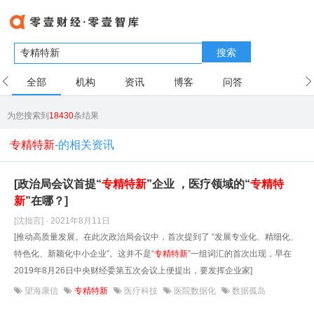
搜索
全部
机构
资讯
博客
问答
用户
为您搜索到
18430
条结果
专精特新
-的相关资讯
[政治局会议首提“
专精
特
新
”企业 ，医疗领域的“
专精
特
新
”在哪？]
[沈拙言] · 2021年8月11日
[推动高质量发展。在此次政治局会议中，首次提到了 “发展专业化、精细化、
特色化、新颖化中小企业”。这并不是“
专精
特
新
”一组词汇的首次出现，早在
2019年8月26日中央财经委第五次会议上便提出，要发挥企业家]
望海康信
专精特新
医疗科技
医院数据化
数据孤岛