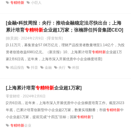
专精特新
小巨人
[金融•科技周报：央行：推动金融稳定法尽快出台；上海
累计培育
专精
特
新
企业超1万家；张楠辞任抖音集团CEO]
[徐昊源] · 2024年2月9日
· [零壹智库]
[3.11万只，募集资金57.08万亿元，理财产品投资者数量增至1.14亿个，为投
资者创造收益6981亿元。（新京报）10、上海累计培育
专精
特
新
企业超1万
家2月6日讯，近年来，上海市深入开展优质中小企业梯度培育]
精品报告
抖音
金融
央行
科技
[上海累计培育
专精
特
新
企业超1万家]
零壹财经 · 2024年2月6日
[2月6日讯，近年来，上海市深入开展优质中小企业梯度培育工作。截至2023
年底，已累计培育创新型中小企业超2万家，数量实现翻番；市级
专精
特
新
中
小企业超1万家，提前完成“十四五”目标；国家
专精
特
新
“]
专精特新
企业