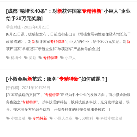
[成都“稳增长40条”：对
新
获评国家
专精
特
新
“小巨人”企业
给予30万元奖励]
零壹财经 · 2022年6月21日
[6月21日讯，据成都发布，日前成都市出台《增强发展韧性稳住经济增长若干
政策措施》。对
新
获评国家
专精
特
新
“小巨人”的企业，给予30万元奖励。对
新
获评国家“单项冠军”示范企业和“单项冠军”产品称号的企业]
稳增长
奖励
专精特新
小巨人
[小微金融
新
范式：服务“
专精
特
新
”如何破题？]
[于百程] · 2021年10月26日
[在国家战略的支持下，“
专精
特
新
”正成为中小企业的发展方向，而小微金融服
务也随之“
专精
特
新
”。以科技理解科技，以科技服务科技，充分发挥金融、场
景、技术等多方的融合优势，开创多样化的科技金融服务模式，]
小微金融
专精特新
小巨人企业
360数科
科技小微金融