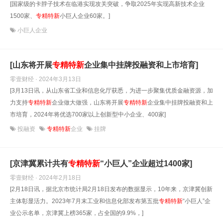
[国家级的卡脖子技术在临港实现攻关突破，争取2025年实现高新技术企业
1500家、
专精
特
新
小巨人企业60家。]
小巨人企业
[山东将开展
专精
特
新
企业集中挂牌投融资和上市培育]
零壹财经 · 2024年3月13日
[3月13日讯，从山东省工业和信息化厅获悉，为进一步聚集优质金融资源，加
力支持
专精
特
新
企业做大做强，山东将开展
专精
特
新
企业集中挂牌投融资和上
市培育，2024年将优选700家以上创新型中小企业、400家]
投融资
专精特新
企业
挂牌
[京津冀累计共有
专精
特
新
“小巨人”企业超过1400家]
零壹财经 · 2024年2月18日
[2月18日讯，据北京市统计局2月18日发布的数据显示，10年来，京津冀创新
主体彰显活力。2023年7月末工业和信息化部发布第五批
专精
特
新
“小巨人”企
业公示名单，京津冀上榜365家，占全国的9.9%，]