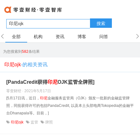
搜索
全部
机构
资讯
博客
问答
用户
为您搜索到
582
条结果
印尼ojk
-的相关资讯
[PandaCredit获得
印尼
OJK监管全牌照]
零壹财经 · 2021年5月17日
[5月17日讯，近日，
印尼
金融服务监管局（OJK）颁发一批新的金融监管牌
照，同批获得许可的包括PandaCredit, 以及本土头部电商Tokopedia的金融平
台Dhanapala等。目前，]
印尼ojk
监管
牌照