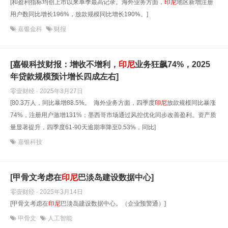
[和盈利指标均创上市以来单季最高记录。海外业务方面，
印尼
地区新增注册
用户数同比增长196%，放款规模同比增长190%。]
嘉银金科
财报
[嘉银科技财报：增收不增利，
印尼
业务狂飙74%，2025
年贷款规模预计增长四成左右]
零壹财经 · 2025年3月27日
[80.3万人，同比暴增88.5%。 海外业务方面，四季度
印尼
放款规模同比暴涨
74%，注册用户激增131%；墨西哥市场通过风控优化同步改善盈利。资产质
量显著提升，四季度61-90天逾期率降至0.53%，同比]
嘉银科技
[甲骨文考虑在
印尼
巴淡岛建设数据中心]
零壹财经 · 2025年3月14日
[甲骨文考虑在
印尼
巴淡岛建设数据中心。（企业预警通）]
甲骨文
人工智能