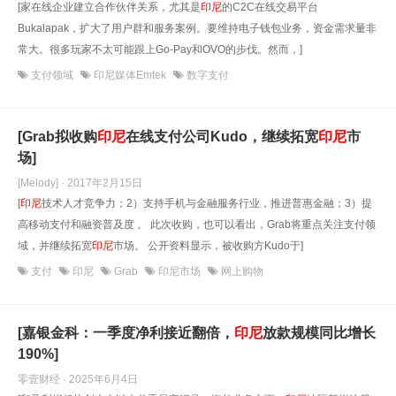
[家在线企业建立合作伙伴关系，尤其是
印尼
的C2C在线交易平台
Bukalapak，扩大了用户群和服务案例。要维持电子钱包业务，资金需求量非
常大。很多玩家不太可能跟上Go-Pay和OVO的步伐。然而，]
支付领域
印尼媒体Emtek
数字支付
[Grab拟收购
印尼
在线支付公司Kudo，继续拓宽
印尼
市
场]
[Melody] · 2017年2月15日
[
印尼
技术人才竞争力；2）支持手机与金融服务行业，推进普惠金融；3）提
高移动支付和融资普及度 。 此次收购，也可以看出，Grab将重点关注支付领
域，并继续拓宽
印尼
市场。 公开资料显示，被收购方Kudo于]
支付
印尼
Grab
印尼市场
网上购物
[嘉银金科：一季度净利接近翻倍，
印尼
放款规模同比增长
190%]
零壹财经 · 2025年6月4日