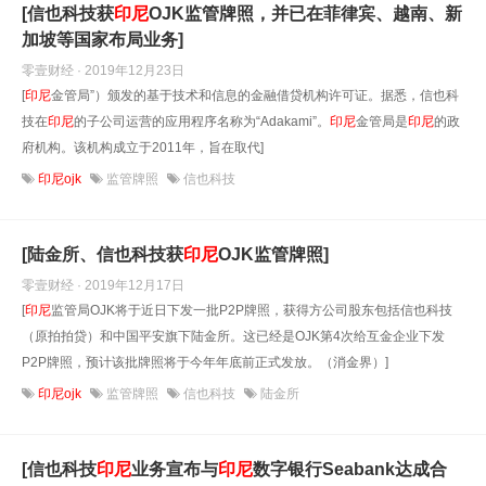
[信也科技获
印尼
OJK监管牌照，并已在菲律宾、越南、新
加坡等国家布局业务]
零壹财经 · 2019年12月23日
[
印尼
金管局”）颁发的基于技术和信息的金融借贷机构许可证。据悉，信也科
技在
印尼
的子公司运营的应用程序名称为“Adakami”。
印尼
金管局是
印尼
的政
府机构。该机构成立于2011年，旨在取代]
印尼ojk
监管牌照
信也科技
[陆金所、信也科技获
印尼
OJK监管牌照]
零壹财经 · 2019年12月17日
[
印尼
监管局OJK将于近日下发一批P2P牌照，获得方公司股东包括信也科技
（原拍拍贷）和中国平安旗下陆金所。这已经是OJK第4次给互金企业下发
P2P牌照，预计该批牌照将于今年年底前正式发放。（消金界）]
印尼ojk
监管牌照
信也科技
陆金所
[信也科技
印尼
业务宣布与
印尼
数字银行Seabank达成合