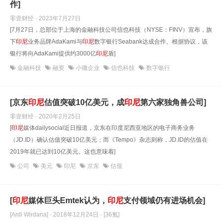
作]
零壹财经 · 2023年7月27日
[7月27日，总部位于上海的金融科技公司信也科技（NYSE：FINV）宣布，旗
下
印尼
业务品牌AdaKami与
印尼
数字银行Seabank达成合作。根据协议，该
银行将向AdaKami提供约3000亿
印尼
盾]
金融科技
融资
小微企业
信也科技
数字银行
[京东
印尼
估值突破10亿美元，成
印尼
第六家独角兽公司]
零壹财经 · 2020年2月25日
[
印尼
媒体dailysocial近日报道，京东在印度尼西亚地区的电子商务业务
（JD.ID）确认估值突破10亿美元；而《Tempo》杂志则称，JD.ID的估值在
2019年就已达到10亿美元。这也意味着]
公司
美元
印尼
京东
估值
[
印尼
媒体巨头Emtek认为，
印尼
支付领域仍有进场机会]
[Ardi Wirdana] · 2018年12月24日
· [36氪]