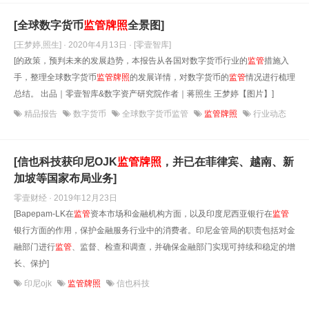
[全球数字货币
监管
牌照
全景图]
[王梦婷,照生] · 2020年4月13日
· [零壹智库]
[的政策，预判未来的发展趋势，本报告从各国对数字货币行业的
监管
措施入
手，整理全球数字货币
监管
牌照
的发展详情，对数字货币的
监管
情况进行梳理
总结。 出品｜零壹智库&数字资产研究院作者｜蒋照生 王梦婷【图片】]
精品报告
数字货币
全球数字货币监管
监管牌照
行业动态
[信也科技获印尼OJK
监管
牌照
，并已在菲律宾、越南、新
加坡等国家布局业务]
零壹财经 · 2019年12月23日
[Bapepam-LK在
监管
资本市场和金融机构方面，以及印度尼西亚银行在
监管
银行方面的作用，保护金融服务行业中的消费者。印尼金管局的职责包括对金
融部门进行
监管
、监督、检查和调查，并确保金融部门实现可持续和稳定的增
长、保护]
印尼ojk
监管牌照
信也科技