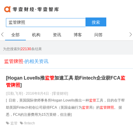
搜索
全部
机构
资讯
博客
问答
用户
为您搜索到
22130
条结果
监管牌照
-的相关资讯
[Hogan Lovells推
监管
加速工具 助Fintech企业获FCA
监
管
牌照
]
[贝勒,飞哥] · 2016年8月4日
· [零壹财经]
[ 日前，英国国际律师事务所Hogan Lovells推出一种
监管
工具，目的在于帮
助英国Fintech初创公司获得FCA（英国金融行为
监管
局）的
监管
牌照
。 据
悉，FCA的注册费用为15万英镑，但注册]
监管
fintech