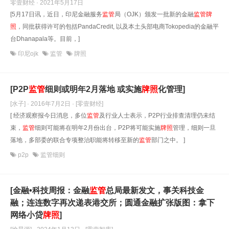
零壹财经 · 2021年5月17日
[5月17日讯，近日，印尼金融服务
监管
局（OJK）颁发一批新的金融
监管
牌
照
，同批获得许可的包括PandaCredit, 以及本土头部电商Tokopedia的金融平
台Dhanapala等。目前，]
印尼ojk
监管
牌照
[P2P
监管
细则或明年2月落地 或实施
牌照
化管理]
[水子] · 2016年7月2日
· [零壹财经]
[ 经济观察报今日消息，多位
监管
及行业人士表示，P2P行业排查清理仍未结
束，
监管
细则可能将在明年2月份出台，P2P将可能实施
牌照
管理，细则一旦
落地，多部委的联合专项整治职能将转移至新的
监管
部门之中。 ]
p2p
监管细则
[金融•科技周报：金融
监管
总局最新发文，事关科技金
融；连连数字再次递表港交所；圆通金融扩张版图：拿下
网络小贷
牌照
]