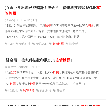
[互金巨头出海已成趋势！陆金所、信也科技获印尼OJK
监
管
牌照
]
[消金界] · 2019年12月17日
[【图片】消金界独家获悉，印尼
监管
局OJK将于近日下发一批P2P
牌照
，获
得方公司股东闪现中国企业身影，其中包括信也科技（原拍拍贷，
FINV.NYSE）和中国平安（601318.SH）旗下陆金所。据悉，]
P2P
信也科技
印尼OJK
监管牌照
陆金所
[陆金所、信也科技获印尼OJK
监管
牌照
]
零壹财经 · 2019年12月17日
[印尼
监管
局OJK将于近日下发一批P2P
牌照
，获得方公司股东包括信也科技
（原拍拍贷）和中国平安旗下陆金所。这已经是OJK第4次给互金企业下发
P2P
牌照
，预计该批
牌照
将于今年年底前正式发放。（消金界）]
印尼ojk
监管牌照
信也科技
陆金所