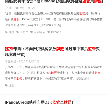
[德国比特币借贷平台Bitbond获德国联邦金融
监管
局
牌照
]
[飞哥] · 2016年10月12日
[近日，德国比特币借贷企业Bitbond宣布获得德国联邦金融
监管
局（BaFin）
颁发的
牌照
。Bitbond成立于2013年，是一家专门为中小企业提供比特币借贷
业务的初创企业，迄今为止已经获得了93万]
牌照
比特币
金融监管
Bitbond
[
监管
细则：不向网贷机构发放
牌照
通过事中事后
监管
实
现宽进严管]
零壹财经 · 2016年8月24日
[8月24日下午，银监会等4部委联合发布《网络借贷信息中介机构业务活动管
理暂行办法》，《办法》整体实行非
牌照
管理制度，实行事中事后管理
监管
，
而非事前
监管
，即实行备案制，也就意味着“宽进严管”。是对此前]
牌照
[PandaCredit获得印尼OJK
监管
全
牌照
]