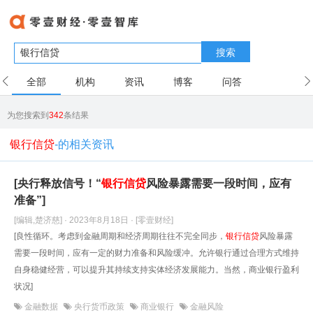
搜索
全部
机构
资讯
博客
问答
用户
为您搜索到
342
条结果
银行信贷
-的相关资讯
[央行释放信号！“
银行信贷
风险暴露需要一段时间，应有
准备”]
[编辑,楚济慈] · 2023年8月18日
· [零壹财经]
[良性循环。考虑到金融周期和经济周期往往不完全同步，
银行信贷
风险暴露
需要一段时间，应有一定的财力准备和风险缓冲。允许银行通过合理方式维持
自身稳健经营，可以提升其持续支持实体经济发展能力。当然，商业银行盈利
状况]
金融数据
央行货币政策
商业银行
金融风险