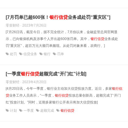
[7月罚单已超600张！
银行信贷
业务成处罚“重灾区”]
零壹财经 · 2023年7月26日
[7月26日讯，截至今日，据不完全统计，7月份以来，金融监管总局官网显
示，已向银保机构及涉事个人开出超600张罚单。其中，
银行信贷
业务成处
罚“重灾区”，超百万元大额罚单频现。从处罚对象来看，农商行、]
处罚
信贷业务
银行
罚单
[一季度
银行信贷
超额完成“开门红”计划]
零壹财经 · 2023年4月20日
[4月20日讯，今年一季度，银行业主动加大信贷投放力度。近日，多家
银行信
贷
业务工作人员表示，“一季度，
银行信贷
投放总量创新高，超额完成了‘开门
红’投放计划。”同时，近期多家银行公开表示将加大信贷投放]
计划
一季度
超额完成
银行信贷