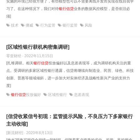
实施的环境已经很方便了，有些模型也可以不需要离线开发而实现在线自我学
习了。在这种情况下，我们对待
银行信贷
业务的数据风控模型，是否依旧必
须]
技术
挪威
行为监管
银行监管
风险
[区域性银行获机构密集调研]
零壹财经 · 2022年11月15日
[扎堆调研。相关
银行信贷
投放偏好以及息差表现等，成为调研机构关注的重
点。受调研的多家区域性银行透露，信贷将继续向制造业、民营、绿色、科技
创新、普惠等领域倾斜，进一步加大对实体经济及战略性新兴产业的支持力
度]
银行信贷
投放偏好
区域性银行
息差表现
[信贷收紧信号初现：监管提示风险，不良压力下多家银行
主动收缩]
[新流财经] · 2020年8月13日
[放水”现象可能仍会持续一段时间，但随着客户资质的劣化，监管、风控都会