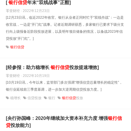
[
银行信贷
年末“双线战事”正酣]
零壹财经 · 2022年12月23日
[12月23日讯，临近2022年收官。银行从业者正同时忙于“双线作战”：一边是
收官战，一边是“开门红”战事。记者近期调研获悉，多家银行已要求下级分支
行向上级报备近阶段投放进展，以及明年项目储备的情况，以备战2023年信
贷投放“开门红”。]
银行信贷
[经参报：助力稳增长
银行信贷
投放提速增效]
零壹财经 · 2022年10月19日
[10月19日讯，今年以来，监管部门多次强调“增强信贷总量增长的稳定性”，
银行业延续前三季度基调，进一步加大逆周期信贷投放力度。]
稳增长
信贷投放
银行
银行信贷
投放
[央行孙国峰：2020年继续加大资本补充力度 增强
银行信
贷
投放能力]