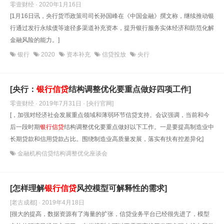
零壹财经 · 2020年1月16日
[1月16日讯，央行货币政策司司长孙国峰在《中国金融》撰文称，继续推动银
行通过发行永续债等途径多渠道补充资本，提升银行服务实体经济和防范化解
金融风险的能力。]
银行
2020
资本补充
信贷投放
央行
[央行：
银行信贷
结构调整优化要重点做好四项工作]
零壹财经 · 2019年7月31日
· [央行官网]
[，加强对经济社会发展重点领域和薄弱环节信贷支持。会议强调，当前和今
后一段时期
银行信贷
结构调整优化要重点做好以下工作。一是要提高制造业中
长期贷款和信用贷款占比。围绕制造业高质量发展，落实有扶有控差异化]
金融机构信贷结构调整优化座谈会
[怎样理解
银行信贷
风控模型可解释性的需求]
[老古成都] · 2019年4月18日
[很大的提高，数据资源有了海量的扩张，信贷业务平台已经很先进了，模型