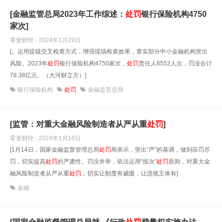
[金融监管总局2023年工作综述：
处罚
银行保险机构4750
家次]
零壹财经 · 2024年1月29日
[。运用提级交叉检查方式，增强现场检查效果，查实部分中小金融机构突出
风险。2023年
处罚
银行保险机构4750家次，
处罚
责任人8552人次，罚没合计
78.38亿元。（大河财立方）]
银行保险机构
处罚
金融监管总局
[监管：对重大金融风险制造者从严从重
处罚
]
零壹财经 · 2024年1月16日
[1月14日，国家金融监督管理总局
处罚
局表示，突出“严”的基调，做到应罚尽
罚，切实提高
处罚
的严肃性。罚没并举，依法运用“按次”
处罚
原则，对重大金
融风险制造者从严从重
处罚
，切实让制度有威慑，让违规主体有]
金融