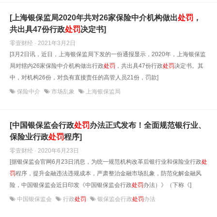
[上海银保监局2020年共对26家保险中介机构做出
处罚
，
共出具47份行政
处罚
决定书]
零壹财经 · 2021年3月2日
[3月2日讯，近日，上海银保监局下发的一份通报显示，2020年，上海银保监
局对辖内26家保险中介机构做出行政
处罚
，共出具47份行政
处罚
决定书。其
中，对机构26份，对负有直接责任的高管人员21份，罚款]
保险中介
市场乱象
上海银保监局
[中国银保监会行政
处罚
办法正式发布！全面规范银行业、
保险业行政
处罚
程序]
零壹财经 · 2020年6月23日
[据银保监会官网6月23日消息，为统一规范机构改革后银行业和保险业行政
处
罚
程序，提升金融违法违规成本，严肃整治金融市场乱象，防范化解金融风
险，中国银保监会近日印发《中国银保监会行政
处罚
办法）》（下称《]
中国银保监会
行政
处罚
银保监会行政
处罚
办法