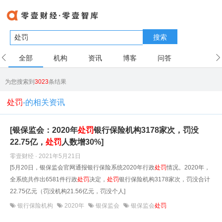
搜索
全部
机构
资讯
博客
问答
用户
为您搜索到
3023
条结果
处罚
-的相关资讯
[银保监会：2020年
处罚
银行保险机构3178家次，罚没
22.75亿，
处罚
人数增30%]
零壹财经 · 2021年5月21日
[5月20日，银保监会官网通报银行保险系统2020年行政
处罚
情况。2020年，
全系统共作出6581件行政
处罚
决定，
处罚
银行保险机构3178家次，罚没合计
22.75亿元（罚没机构21.56亿元，罚没个人]
银行保险机构
2020年
银保监会
银保监会
处罚