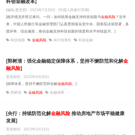
科创金融改革]
[编辑,楚济慈] · 2023年7月28日
· [中国人民银行官网]
[相关情况并答记者问。一问：如何统筹金融支持科技创新与
金融风险
？近年
来，中国人民银行等金融管理部门认真贯彻落实党中央、国务院决策部署，多
措并举、综合施策，推动金融支持科技创新的强度和水平持续提升。]
科技创新
金融风险
央行张青松
科创金融
[郭树清：强化金融稳定保障体系，坚持不懈防范和化解
金
融风险
]
零壹财经 · 2023年6月30日
[保障体系，坚持不懈防范和化解
金融风险
。]
郭树清
金融风险
金融保障
[央行：持续防范化解
金融风险
推动房地产市场平稳健康
发展]
零壹财经 · 2023年3月15日