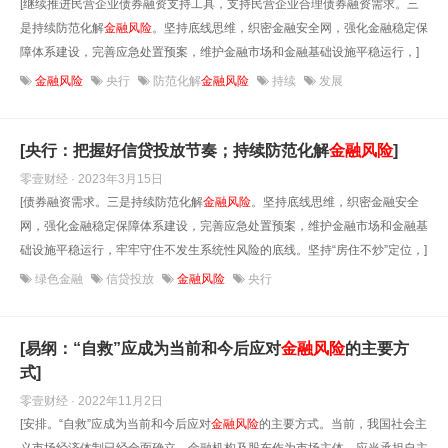
[继续推进民营企业债券融资支持工具，支持民营企业合理债券融资需求。三
是持续防范化解
金融风险
。坚持底线思维，织密金融安全网，强化金融稳定保
障体系建设，完善应急处置预案，维护金融市场和金融基础设施平稳运行，]
金融风险
央行
防范化解
金融风险
持续
发展
[央行：把握好信贷投放节奏；持续防范化解
金融风险
]
零壹财经 · 2023年3月15日
[债券融资需求。三是持续防范化解
金融风险
。坚持底线思维，织密金融安全
网，强化金融稳定保障体系建设，完善应急处置预案，维护金融市场和金融基
础设施平稳运行，牢牢守住不发生系统性风险的底线。坚持“房住不炒”定位，]
绿色金融
信贷投放
金融风险
央行
[易纲：“自救”应成为当前和今后应对
金融风险
的主要方
式]
零壹财经 · 2022年11月2日
[安排。“自救”应成为当前和今后应对
金融风险
的主要方式。当前，我国社会主
义市场经济体制已经全面确立，金融机构及股东作为市场主体，应当承担自主