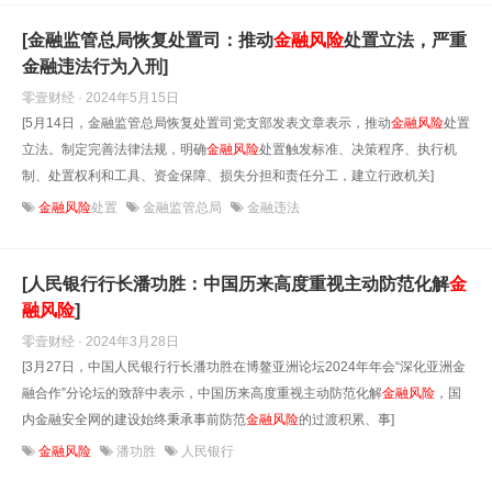
[金融监管总局恢复处置司：推动
金融风险
处置立法，严重
金融违法行为入刑]
零壹财经 · 2024年5月15日
[5月14日，金融监管总局恢复处置司党支部发表文章表示，推动
金融风险
处置
立法。制定完善法律法规，明确
金融风险
处置触发标准、决策程序、执行机
制、处置权利和工具、资金保障、损失分担和责任分工，建立行政机关]
金融风险
处置
金融监管总局
金融违法
[人民银行行长潘功胜：中国历来高度重视主动防范化解
金
融风险
]
零壹财经 · 2024年3月28日
[3月27日，中国人民银行行长潘功胜在博鳌亚洲论坛2024年年会“深化亚洲金
融合作”分论坛的致辞中表示，中国历来高度重视主动防范化解
金融风险
，国
内金融安全网的建设始终秉承事前防范
金融风险
的过渡积累、事]
金融风险
潘功胜
人民银行