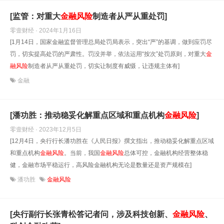
[监管：对重大
金融风险
制造者从严从重处罚]
零壹财经 · 2024年1月16日
[1月14日，国家金融监督管理总局处罚局表示，突出“严”的基调，做到应罚尽
罚，切实提高处罚的严肃性。罚没并举，依法运用“按次”处罚原则，对重大
金
融风险
制造者从严从重处罚，切实让制度有威慑，让违规主体有]
金融
[潘功胜：推动稳妥化解重点区域和重点机构
金融风险
]
零壹财经 · 2023年12月5日
[12月4日，央行行长潘功胜在《人民日报》撰文指出，推动稳妥化解重点区域
和重点机构
金融风险
。当前，我国
金融风险
总体可控，金融机构经营整体稳
健，金融市场平稳运行，高风险金融机构无论是数量还是资产规模在]
潘功胜
金融风险
[央行副行长张青松答记者问，涉及科技创新、
金融风险
、