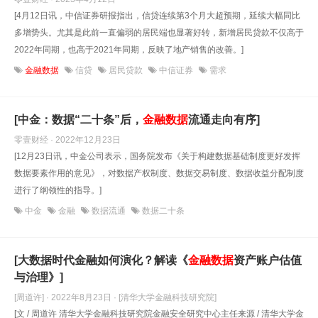
[4月12日讯，中信证券研报指出，信贷连续第3个月大超预期，延续大幅同比
多增势头。尤其是此前一直偏弱的居民端也显著好转，新增居民贷款不仅高于
2022年同期，也高于2021年同期，反映了地产销售的改善。]
金融数据
信贷
居民贷款
中信证券
需求
[中金：数据“二十条”后，
金融数据
流通走向有序]
零壹财经 · 2022年12月23日
[12月23日讯，中金公司表示，国务院发布《关于构建数据基础制度更好发挥
数据要素作用的意见》，对数据产权制度、数据交易制度、数据收益分配制度
进行了纲领性的指导。]
中金
金融
数据流通
数据二十条
[大数据时代金融如何演化？解读《
金融数据
资产账户估值
与治理》]
[周道许] · 2022年8月23日
· [清华大学金融科技研究院]
[文 / 周道许 清华大学金融科技研究院金融安全研究中心主任来源 / 清华大学金