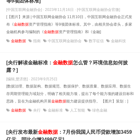
等9项团体标准]
[中国互联网金融协会] · 2023年11月16日
· [中国互联网金融协会官微]
[【图片】来源 | 中国互联网金融协会 11月10日，中国互联网金融协会正式发
布《
金融数据
资产管理指南》等9项团体标准。其中，由相关协会牵头，多家
金融机构参与编制的《
金融数据
资产管理指南》和《金融]
金融数据
指南
中国互联网金融协会
数字征信
金融科技
[央行解读金融标准：
金融数据
怎么管？环境信息如何披
露？]
[编辑,楚济慈] · 2023年9月25日
[数据治理、数据架构、数据规范、数据保护、数据质量、数据应用、数据生
存周期管理能力域划分，明确了相关能力项，提出了每个能力项的建设目标和
思路，旨在为金融机构开展
金融数据
能力建设提供指导。 【图片】策划：]
金融数据
央行
金融标准
人工智能
绿色金融
[央行发布最新
金融数据
：7月份我国人民币贷款增加3459
亿元，同比少增3498亿元]