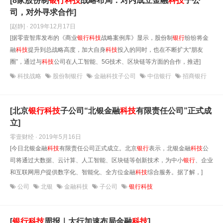
[8家股份制
银行
科技
战略布局：对内成立金融
科技
子公
司，对外寻求合作]
[赵静] · 2019年12月17日
[据零壹智库发布的《商业
银行
科技
战略案例库》显示，股份制
银行
纷纷将金
融
科技
提升到总战略高度，加大自身
科技
投入的同时，也在不断扩大“朋友
圈”，通过与
科技
公司在人工智能、5G技术、区块链等方面的合作，推进]
科技战略
股份制银行
金融科技子公司
中信银行
招商银行
[北京
银行
科技
子公司“北银金融
科技
有限责任公司”正式成
立]
零壹财经 · 2019年5月16日
[今日北银金融
科技
有限责任公司正式成立。北京
银行
表示，北银金融
科技
公
司将通过大数据、云计算、人工智能、区块链等创新技术，为中小
银行
、企业
和互联网用户提供数字化、智能化、全方位金融
科技
综合服务。据了解，]
公司
北银
金融科技
子公司
银行科技
[
银行
科技
周报｜大行加速布局金融
科技
]