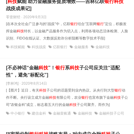
[
科技
赋能 助力金融服务提质增效——吉林亿联
银行
科技
战疫成果记]
零壹财经 · 2020年9月3日
[在本次全社会广泛参与的“战疫”中，亿联
银行
结合“互联网
银行
”定位，积极发
挥金融
科技
特长，以金融产品服务作为切入点，利用各项动态活体检测、人脸
识别、FIDO在线认证、大数据反欺诈分析阻断等数字技术手段]
科技赋能
科技战疫
亿联银行
金融服务
金融科技
[不必神话“金融
科技
”！
银行
系
科技
子公司应关注“适配
性”，避免“标配化”]
[李林鸿] · 2020年8月14日
[【图片】近日，有关
科技
子公司的话题受到业内热议。从央行到大型
银行
动
作不断。央行设立成方金融
科技
有限公司，农业
银行
也宣布旗下金融
科技
子公
司"农银金科"成立，标志着五大行的金融
科技
子公司聚齐。而作为]
中小银行
建信金科
金融壹账通
金融科技
金融科技子公司