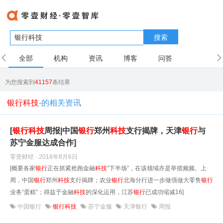
搜索
全部
机构
资讯
博客
问答
用户
为您搜索到
41157
条结果
银行科技
-的相关资讯
[
银行
科技
周报|中国
银行
郑州
科技
支行揭牌，天津
银行
与
苏宁金服达成合作]
零壹财经 · 2018年8月6日
[概要各家
银行
正在抓紧抢跑金融
科技
“下半场”，在该领域亦是举措频频。上
周，中国
银行
郑州
科技
支行揭牌；农业
银行
北海分行进一步做强做大零售
银行
业务“蛋糕”；得益于金融
科技
的深化运用，江苏
银行
已成功缩减16]
中国银行
银行科技
苏宁金服
天津银行
周报