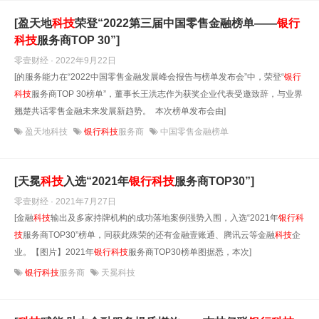
[盈天地
科技
荣登“2022第三届中国零售金融榜单——
银行
科技
服务商TOP 30”]
零壹财经 · 2022年9月22日
[的服务能力在“2022中国零售金融发展峰会报告与榜单发布会”中，荣登“
银行
科技
服务商TOP 30榜单”，董事长王洪志作为获奖企业代表受邀致辞，与业界
翘楚共话零售金融未来发展新趋势。 本次榜单发布会由]
盈天地科技
银行科技
服务商
中国零售金融榜单
[天冕
科技
入选“2021年
银行
科技
服务商TOP30”]
零壹财经 · 2021年7月27日
[金融
科技
输出及多家持牌机构的成功落地案例强势入围，入选“2021年
银行
科
技
服务商TOP30”榜单，同获此殊荣的还有金融壹账通、腾讯云等金融
科技
企
业。【图片】2021年
银行
科技
服务商TOP30榜单图据悉，本次]
银行科技
服务商
天冕科技