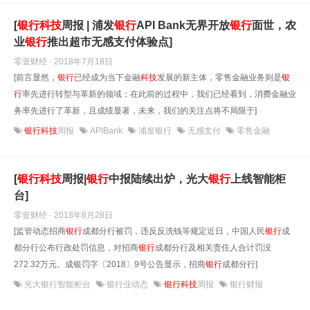
[
银行
科技
周报 | 浦发
银行
API Bank无界开放
银行
面世，农
业
银行
推出超市无感支付体验点]
零壹财经 · 2018年7月18日
[前言显然，
银行
已经成为当下金融
科技
发展的新主体，零售金融业务则是
银
行
率先进行转型与革新的领域；在此前的过程中，我们已经看到，消费金融业
务率先进行了革新，且成绩显著，未来，我们的关注点将不局限于]
银行科技
周报
APIBank
浦发银行
无感支付
零售金融
[
银行
科技
周报|
银行
中报陆续出炉，光大
银行
上线智能柜
台]
零壹财经 · 2018年8月28日
[监管动态招商
银行
成都分行被罚，违反反洗钱等规定近日，中国人民
银行
成
都分行公布行政处罚信息，对招商
银行
成都分行及相关责任人合计罚没
272.32万元。成银罚字〔2018〕9号公告显示，招商
银行
成都分行]
光大银行智能柜台
银行业动态
银行科技
周报
银行财报