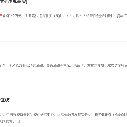
违法违规事实]
行
被罚140万元。主要违法违规事实（案由）：在办理个人经营性贷款过程中，贷款“三
合作，未来双方将在消费金融、普惠金融等领域开展合作。据官方介绍，此次萨摩耶
值观]
小组、中国投资协会数字资产研究中心、上海金融与发展实验室、横琴数链数字金融研
凯鸽发表了《]