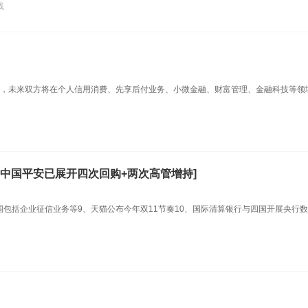
线
，未来双方将在个人信用消费、先享后付业务、小微金融、财富管理、金融科技等领
中国平安已展开四次回购+两次高管增持]
包括企业征信业务等9、天猫公布今年双11节奏10、国际清算银行与四国开展央行