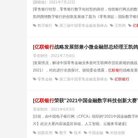
[颜晓妹] · 2021年7月22日
[零售银行转型，零售银行数字化转型的路径，传统银行网点的
凯鸽围绕数字银行的创新发展做了题为《零售潮起：国际数字银行
数字银行
第三届中国零售金融发展峰会
王凯鸽
亿
[
亿联银行
战略发展部兼小微金融部总经理王凯鸽确
零壹财经 · 2021年7月8日
[发展情况，解读中国零售金融业务面对互联网存贷款新规的挑战
2021》，对此进行全面探讨。据组委会透露，
亿联银行
战略发展
零售金融
第三届中国零售金融发展峰会
亿联银行
[
亿联银行
荣获"2021中国金融数字科技创新大赛
零壹财经 · 2021年6月3日
[日前，由中国电子银行网（CFCA）组织的“2021中国金融数字
片】此次大赛内容涵盖区块链、人工智能、云服务等诸多]
创新应用
数字
技术
中国金融
科技创新