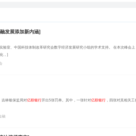
融发展添加新内涵]
实验室、中国科技体制改革研究会数字经济发展研究小组的学术支持。 在本次峰会上
化，]
会
，吉林银保监局对
亿联银行
开出5张罚单。其中，一张针对
亿联银行
，四张对其相关工
金融