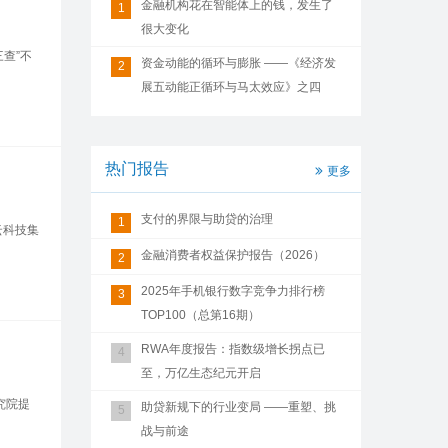
金融机构花在智能体上的钱，发生了
1
很大变化
查”不
资金动能的循环与膨胀 ——《经济发
2
展五动能正循环与马太效应》之四
热门报告
更多
支付的界限与助贷的治理
1
云科技集
金融消费者权益保护报告（2026）
2
2025年手机银行数字竞争力排行榜
3
TOP100（总第16期）
RWA年度报告：指数级增长拐点已
4
至，万亿生态纪元开启
究院提
助贷新规下的行业变局 ——重塑、挑
5
战与前途