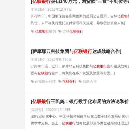
[
亿联银行
被罚140万元，因贷款“三查”不到位等
零壹财经 · 2022年12月7日
[12月5日，中国银保监会官网更新的处罚公告显示，吉林
亿联银
到位，未严格执行受托支付管理相关规定，导致贷款资金未按]
亿联银行
被罚
吉林
亿联银行
[萨摩耶云科技集团与
亿联银行
达成战略合作]
零壹财经 · 2022年8月30日
[8月30日讯，近日，萨摩耶云科技集团与
亿联银行
宣布达成战略
团与
亿联银行
合作，将聚焦在客户资源及流量等方面。]
萨摩耶云科技
亿联银行
战略合作
[
亿联银行
王凯鸽：银行数字化布局的方法论和价
[楚济慈] · 2022年1月13日
[银行业研究中心、中国科技体制改革研究会数字经济发展研究
供学术支持。会上，
亿联银行
战略发展部兼小微金融部总经理王