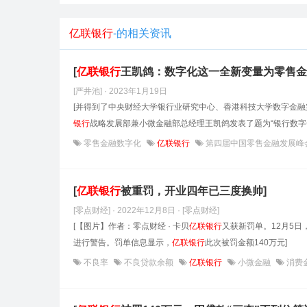
亿联银行
-的相关资讯
[
亿联银行
王凯鸽：数字化这一全新变量为零售金
[严井池] · 2023年1月19日
[并得到了中央财经大学银行业研究中心、香港科技大学数字金融
银行
战略发展部兼小微金融部总经理王凯鸽发表了题为“银行数字
零售金融数字化
亿联银行
第四届中国零售金融发展峰
[
亿联银行
被重罚，开业四年已三度换帅]
[零点财经] · 2022年12月8日
· [零点财经]
[【图片】作者：零点财经 · 卡贝
亿联银行
又获新罚单。12月5日
进行警告。罚单信息显示，
亿联银行
此次被罚金额140万元]
不良率
不良贷款余额
亿联银行
小微金融
消费