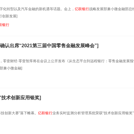
数字化转型以及汽车金融的新机遇等话题。会上，
亿联银行
战略发展部兼小微金融部总
创新发展]
联银行
认出席“2021第三届中国零售金融发展峰会”]
，零壹财经·零壹智库将在会议上公开发布《从生态平台到远程银行：零售金融发展报
部兼小微金融]
"技术创新应用银奖]
科技创新大赛”落下帷幕。
亿联银行
业务实时监测分析管理系统荣获“技术创新应用银奖