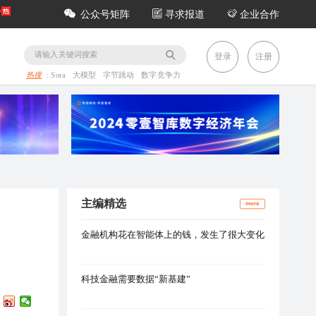
公众号矩阵
寻求报道
企业合作
务
登录
注册
热搜
:
Sora
大模型
字节跳动
数字竞争力
主编精选
more
金融机构花在智能体上的钱，发生了很大变化
科技金融需要数据“新基建”