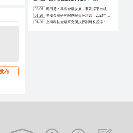
02-06
郭田勇：零售金融发展，要发挥平台机构的作用
01-20
星图金融研究院副院长薛洪言：2023年消费信贷或迎来新起点
01-20
上海科技金融研究所执行副所长孟添：开放银行与嵌入式金融为数字普惠金融带来更大发展空间
发布