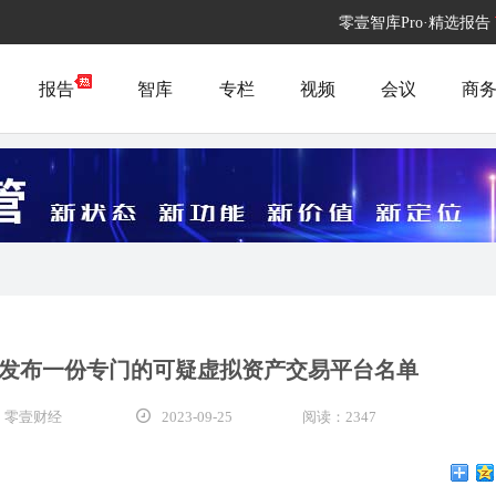
零壹智库Pro·精选报告
报告
智库
专栏
视频
会议
商
发布一份专门的可疑虚拟资产交易平台名单
 零壹财经
2023-09-25
阅读：2347