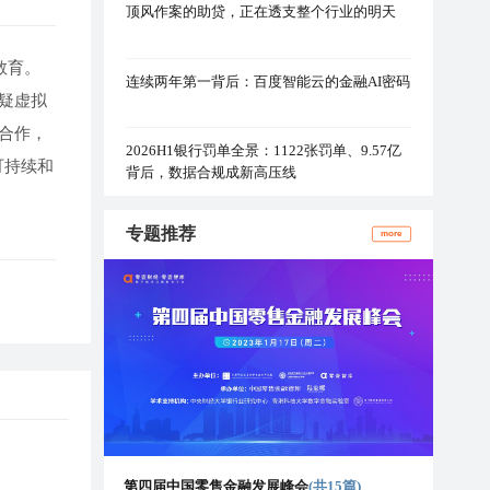
顶风作案的助贷，正在透支整个行业的明天
教育。
连续两年第一背后：百度智能云的金融AI密码
疑虚拟
合作，
2026H1银行罚单全景：1122张罚单、9.57亿
可持续和
背后，数据合规成新高压线
专题推荐
more
第四届中国零售金融发展峰会
(共15篇)