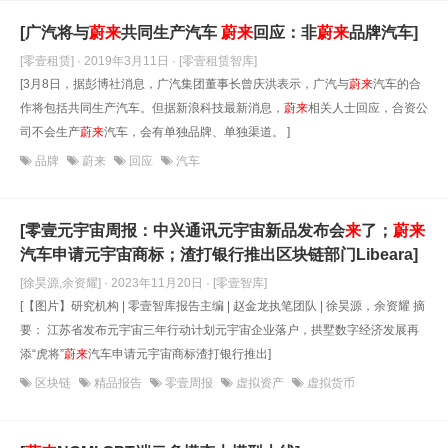
[广汽将与
蔚
来
共同生产汽车
蔚
来
回应：非
蔚
来
品牌汽车]
[零壹租赁] · 2019年3月11日
· [零壹租赁智库]
[3月8日，据彭博社消息，广汽集团董事长曾庆洪表示，广汽与
蔚
来
汽车的合
作将包括共同生产汽车。但据新浪科技最新消息，
蔚
来
相关人士回应，合资公
司不会生产
蔚
来
汽车，会有单独品牌、单独渠道。 ]
品牌
蔚来
回应
汽车
[零壹元宇宙周报：中兴通讯元宇宙新品发布会
来
了；
蔚
来
汽车申请元宇宙商标；渣打银行推出区块链部门Libeara]
[徐昊源,余资耀] · 2023年11月20日
· [零壹智库]
[【图片】研究机构 | 零壹智库报告主编 | 赵金龙执笔团队 | 徐昊源，余资耀 摘
要： 江苏省发布元宇宙三年行动计划元宇宙企业落户，拱墅数字经济发展再
添“虎将”
蔚
来
汽车申请元宇宙商标渣打银行推出]
区块链
精品报告
零壹周报
虚拟资产
虚拟货币