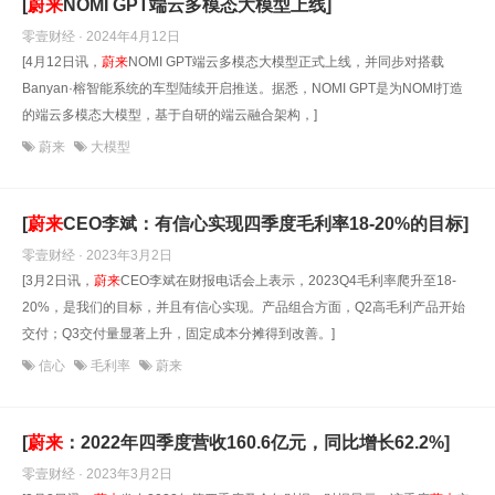
[
蔚
来
NOMI GPT端云多模态大模型上线]
零壹财经 · 2024年4月12日
[4月12日讯，
蔚
来
NOMI GPT端云多模态大模型正式上线，并同步对搭载
Banyan·榕智能系统的车型陆续开启推送。据悉，NOMI GPT是为NOMI打造
的端云多模态大模型，基于自研的端云融合架构，]
蔚来
大模型
[
蔚
来
CEO李斌：有信心实现四季度毛利率18-20%的目标]
零壹财经 · 2023年3月2日
[3月2日讯，
蔚
来
CEO李斌在财报电话会上表示，2023Q4毛利率爬升至18-
20%，是我们的目标，并且有信心实现。产品组合方面，Q2高毛利产品开始
交付；Q3交付量显著上升，固定成本分摊得到改善。]
信心
毛利率
蔚来
[
蔚
来
：2022年四季度营收160.6亿元，同比增长62.2%]
零壹财经 · 2023年3月2日