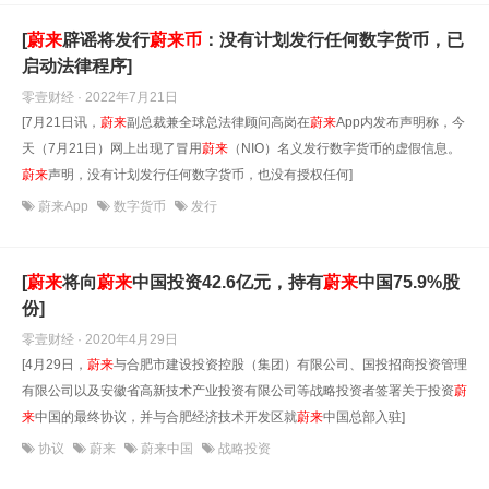
[
蔚
来
辟谣将发行
蔚
来
币
：没有计划发行任何数字货币，已
启动法律程序]
零壹财经 · 2022年7月21日
[7月21日讯，
蔚
来
副总裁兼全球总法律顾问高岗在
蔚
来
App内发布声明称，今
天（7月21日）网上出现了冒用
蔚
来
（NIO）名义发行数字货币的虚假信息。
蔚
来
声明，没有计划发行任何数字货币，也没有授权任何]
蔚来App
数字货币
发行
[
蔚
来
将向
蔚
来
中国投资42.6亿元，持有
蔚
来
中国75.9%股
份]
零壹财经 · 2020年4月29日
[4月29日，
蔚
来
与合肥市建设投资控股（集团）有限公司、国投招商投资管理
有限公司以及安徽省高新技术产业投资有限公司等战略投资者签署关于投资
蔚
来
中国的最终协议，并与合肥经济技术开发区就
蔚
来
中国总部入驻]
协议
蔚来
蔚来中国
战略投资