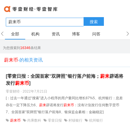
搜索
全部
机构
资讯
博客
问答
用户
为您搜索到
16346
条结果
蔚来币
-的相关资讯
[零壹日报：全国首家“双牌照”银行落户前海；
蔚
来
辟谣将
发行
蔚
来
币
]
零壹财经 · 2022年7月21日
[：过去一年通过“搜索”进入小程序的用户量同比增长87%5、杭州银行：息差
存在一定下降压力6、
蔚
来
辟谣将发行
蔚
来
币
：没有计划发行任何数字货币
7、全国首家“双牌照”银行落户前海8、银保监会綦相：金融稳定]
蔚来币
尚乘数科
零壹日报
村镇银行
杭州银行