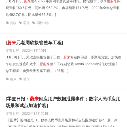
[3月2日讯，
蔚
来
发布2022年第四季度及全年财报。财报显示，该季度
蔚
来
实
现营收160.6亿元，同比增长62.2%，市场预期171亿元。2022年全年总营收
达492.7亿元，同比增长36.3%。]
营收
蔚来
同比增长
[
蔚
来
元老周欣接管整车工程]
零壹财经 · 2023年1月19日
[1月19日讯，周欣直接接管整车工程，
蔚
来
将在内部进一步聚焦资源、加快整
车研发的速度和效率。原
蔚
来
整车工程副总裁Danilo Teobaldi转任欧洲整车
总工程师，负责欧洲整车工程。（36氪）]
蔚来
整车
[零壹日报：
蔚
来
回应用户数据泄露事件；数字人民币应用
场景和试点加速扩容]
零壹财经 · 2022年12月21日
[【图片】要闻速览 1、数字人民币应用场景和试点范围加速扩容2、新一期
LPR“按兵不动” 明年下行有空间3、常熟银行副行长李勇任职资格获核准4、