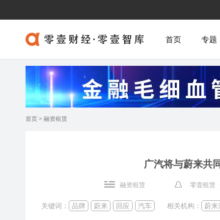
首页
专题
首页
>
融资租赁
广汽将与蔚来共
融资租赁
零壹租赁 
关键词：
品牌
蔚来
回应
汽车
相关机构：
蔚来