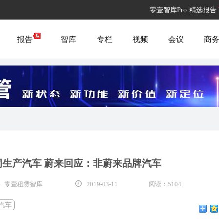
零壹智库Pro·精选报告
报告
智库
专栏
视频
会议
商
同生产汽车 蔚来回应：非蔚来品牌汽车
· 零壹租赁智库
2019-03-11
阅读：5104
汽车