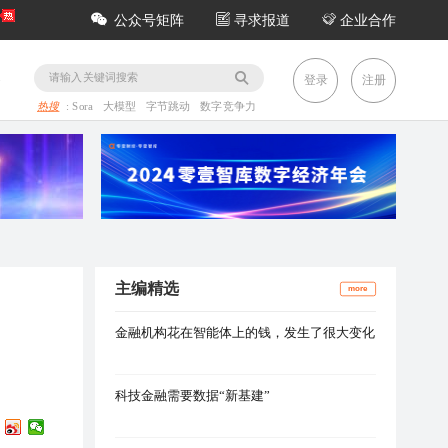
公众号矩阵
寻求报道
企业合作
务
登录
注册
热搜
:
Sora
大模型
字节跳动
数字竞争力
主编精选
more
金融机构花在智能体上的钱，发生了很大变化
科技金融需要数据“新基建”