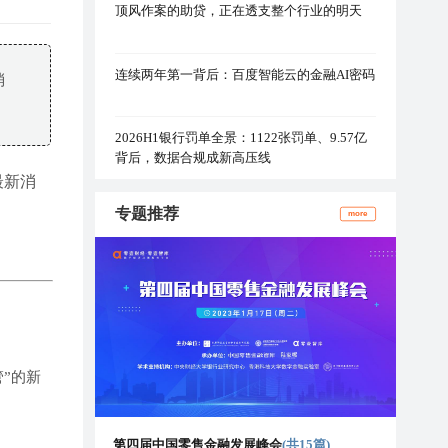
顶风作案的助贷，正在透支整个行业的明天
连续两年第一背后：百度智能云的金融AI密码
消
2026H1银行罚单全景：1122张罚单、9.57亿
背后，数据合规成新高压线
最新消
专题推荐
more
”的新
第四届中国零售金融发展峰会
(共15篇)