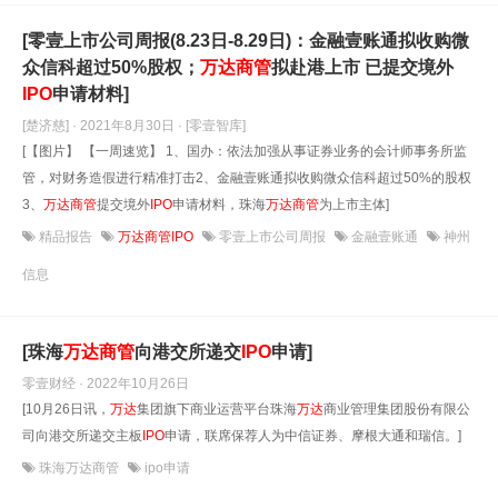
[零壹上市公司周报(8.23日-8.29日)：金融壹账通拟收购微
众信科超过50%股权；
万达
商管
拟赴港上市 已提交境外
IPO
申请材料]
[楚济慈] · 2021年8月30日
· [零壹智库]
[【图片】 【一周速览】 1、国办：依法加强从事证券业务的会计师事务所监
管，对财务造假进行精准打击2、金融壹账通拟收购微众信科超过50%的股权
3、
万达
商管
提交境外
IPO
申请材料，珠海
万达
商管
为上市主体]
精品报告
万达商管IPO
零壹上市公司周报
金融壹账通
神州
信息
[珠海
万达
商管
向港交所递交
IPO
申请]
零壹财经 · 2022年10月26日
[10月26日讯，
万达
集团旗下商业运营平台珠海
万达
商业管理集团股份有限公
司向港交所递交主板
IPO
申请，联席保荐人为中信证券、摩根大通和瑞信。]
珠海万达商管
ipo申请