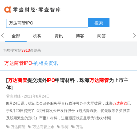
搜索
全部
机构
资讯
博客
问答
用户
为您搜索到
3913
条结果
万达商管IPO
-的相关资讯
[
万达
商管
提交境外
IPO
申请材料，珠海
万达
商管
为上市主
体]
零壹财经 · 2021年8月24日
[8月24日讯，据证监会政务服务平台行政许可办事大厅披露，珠海
万达
商管
已
于8月20日提交了《境外首次公开发行股份（包括普通股、优先股等各类股票
及股票派生的形式）审批》材料，进度跟踪状态显示为“接收材料]
万达商管
万达商管上市
珠海
万达