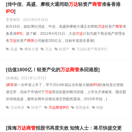
[传中信、高盛、摩根大通同助
万达
轻资产
商管
准备香港
IPO
]
零壹财经 · 2021年6月16日
[6月16日，据彭博社消息，中信、高盛和摩根大通正在帮助
万达
轻资产
商管
准
备香港
IPO
。据了解，2021年4月21日，大连
万达
计划为旗下商业地产管理业
务
万达
轻资产
商管
公司融资200亿元，目标年底前在香港]
高盛
摩根大通
万达
轻资产
万达轻资产商管IPO
[估值1800亿！轻资产化的
万达
商管
杀回港股]
[朱梅胤] · 2021年11月5日
[
商管
第一次申请上市了，早于2014年就以当年最大规模
IPO
的身份首次登陆
港交所，但由于市场对于
万达
商业的盈利模式存疑，上市当天便破发，随后股
价持续低迷，最终在两年后便在港交所黯然退场。2015年开始，]
万达商管
轻资产
万达商管IPO
智慧服务
蚂蚁
[珠海
万达
商管
招股书再度失效 知情人士：将尽快提交更