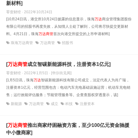
新材料]
零壹财经 · 2022年10月24日
[10月24日讯，港交所10月24日披露的信息显示，珠海
万达
商业管理集团股份
有限公司的招股书再度失效，从知情人士处了解到，公司将尽快提交更新材
料。4月21日，珠海
万达
商管
首次向港交所提交的上市申请材料]
珠海万达商管
万达商管
招股书
[
万达
商管
成立智碳新能源科技，注册资本1亿元]
零壹财经 · 2022年1月5日
· [华尔街见闻]
[1月5日讯，珠海
万达
智碳新能源科技有限公司成立，法定代表人为肖广瑞，
注册资本1亿元，经营范围包含：电动汽车充电基础设施运营；机动车充电销
售；运行效能评估服务；节能管理服务等。企查查股权穿透显示，该]
新能源
万达商管
成立
科技
注册资本
[
万达
商管
推出商家纾困融资方案，至少100亿元资金驰援
中小微商家]