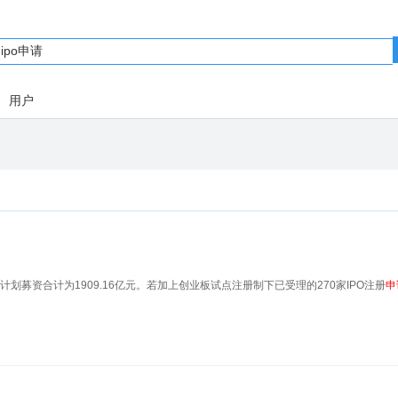
用户
计划募资合计为1909.16亿元。若加上创业板试点注册制下已受理的270家IPO注册
申