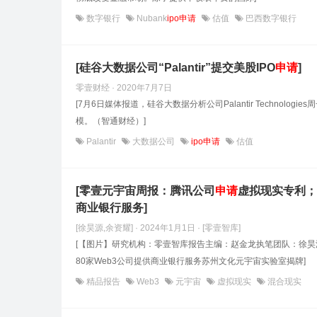
数字银行
Nubank
ipo申请
估值
巴西数字银行
[硅谷大数据公司“Palantir”提交美股IPO
申请
]
零壹财经 · 2020年7月7日
[7月6日媒体报道，硅谷大数据分析公司Palantir Technol
模。（智通财经）]
Palantir
大数据公司
ipo申请
估值
[零壹元宇宙周报：腾讯公司
申请
虚拟现实专利；
商业银行服务]
[徐昊源,余资耀] · 2024年1月1日
· [零壹智库]
[【图片】研究机构：零壹智库报告主编：赵金龙执笔团队：徐昊
80家Web3公司提供商业银行服务苏州文化元宇宙实验室揭牌]
精品报告
Web3
元宇宙
虚拟现实
混合现实