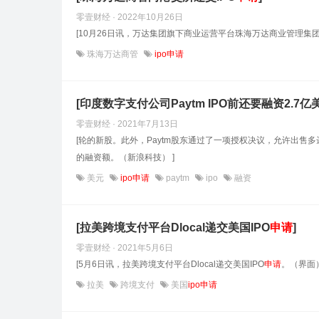
零壹财经 · 2022年10月26日
[10月26日讯，万达集团旗下商业运营平台珠海万达商业管理集
珠海万达商管
ipo申请
[印度数字支付公司Paytm IPO前还要融资2.7
零壹财经 · 2021年7月13日
[轮的新股。此外，Paytm股东通过了一项授权决议，允许出售多达
的融资额。（新浪科技） ]
美元
ipo申请
paytm
ipo
融资
[拉美跨境支付平台Dlocal递交美国IPO
申请
]
零壹财经 · 2021年5月6日
[5月6日讯，拉美跨境支付平台Dlocal递交美国IPO
申请
。（界面）
拉美
跨境支付
美国
ipo申请