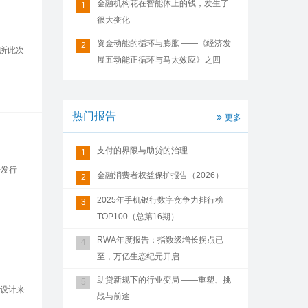
金融机构花在智能体上的钱，发生了
1
很大变化
资金动能的循环与膨胀 ——《经济发
2
所此次
展五动能正循环与马太效应》之四
热门报告
更多
支付的界限与助贷的治理
1
开发行
金融消费者权益保护报告（2026）
2
2025年手机银行数字竞争力排行榜
3
TOP100（总第16期）
RWA年度报告：指数级增长拐点已
4
至，万亿生态纪元开启
助贷新规下的行业变局 ——重塑、挑
5
与设计来
战与前途