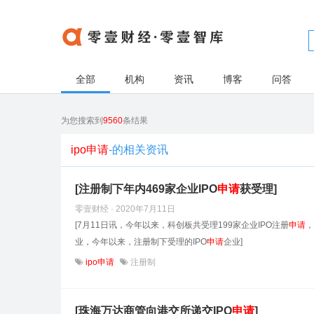
全部
机构
资讯
博客
问答
为您搜索到
9560
条结果
ipo申请
-的相关资讯
[注册制下年内469家企业IPO
申请
获受理]
零壹财经 · 2020年7月11日
[7月11日讯，今年以来，科创板共受理199家企业IPO注册
申请
，
业，今年以来，注册制下受理的IPO
申请
企业]
ipo申请
注册制
[珠海万达商管向港交所递交IPO
申请
]