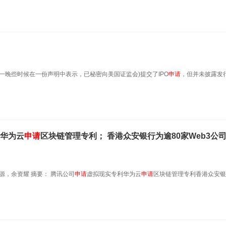
ogies周一晚些时候在一份声明中表示，已秘密向美国证监会)提交了IPO
申请
，但并未披露发
华为云
申请
区块链管理专利； 香港众安银行为逾80家Web3公
源，余资耀 摘要： 腾讯公司
申请
虚拟现实专利华为云
申请
区块链管理专利香港众安银