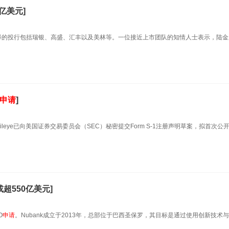
亿美元]
择的投行包括瑞银、高盛、汇丰以及美林等。一位接近上市团队的知情人士表示，陆金
申请
]
leye已向美国证券交易委员会（SEC）秘密提交Form S-1注册声明草案，拟首次公
超550亿美元]
O
申请
。Nubank成立于2013年，总部位于巴西圣保罗，其目标是通过使用创新技术