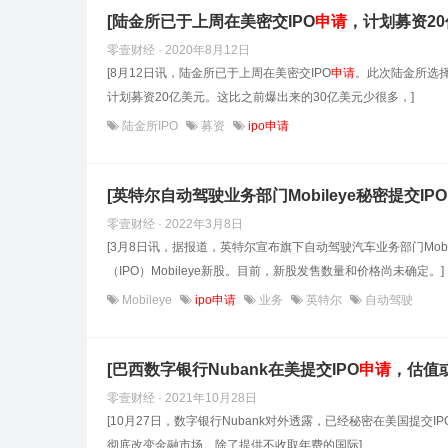
[陆金所已于上周在美密交IPO
申请
，计划募资20
零壹财经 · 2020年8月12日
[8月12日讯，陆金所已于上周在美密交IPO
申请
。此次陆金所选
计划募资20亿美元。这比之前爆出来的30亿美元少很多，]
陆金所IPO
募资
ipo申请
[英特尔自动驾驶业务部门Mobileye秘密提交IPO
零壹财经 · 2022年3月8日
[3月8日讯，据报道，英特尔宣布旗下自动驾驶汽车业务部门Mobi
（IPO）Mobileye新股。目前，新股发售数量和价格尚未确定。]
Mobileye
ipo申请
业务
英特尔
自动驾驶
[巴西数字银行Nubank在美提交IPO
申请
，估值或
零壹财经 · 2021年10月28日
[10月27日，数字银行Nubank对外透露，已经秘密在美国提交IP
彻底改变金融市场。除了提供不收取年费的国际]