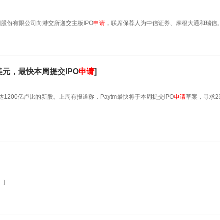
团股份有限公司向港交所递交主板IPO
申请
，联席保荐人为中信证券、摩根大通和瑞信。
亿美元，最快本周提交IPO
申请
]
1200亿卢比的新股。上周有报道称，Paytm最快将于本周提交IPO
申请
草案，寻求2
]