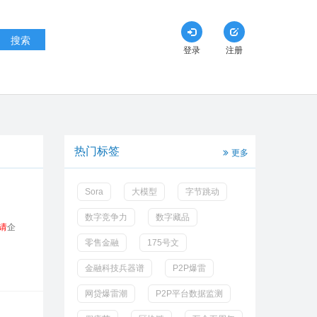
搜索
登录
注册
热门标签
更多
Sora
大模型
字节跳动
数字竞争力
数字藏品
请
企
零售金融
175号文
金融科技兵器谱
P2P爆雷
网贷爆雷潮
P2P平台数据监测