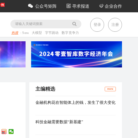
公众号矩阵
寻求报道
企业合作
务
登录
注册
热搜
:
Sora
大模型
字节跳动
数字竞争力
主编精选
more
金融机构花在智能体上的钱，发生了很大变化
科技金融需要数据“新基建”