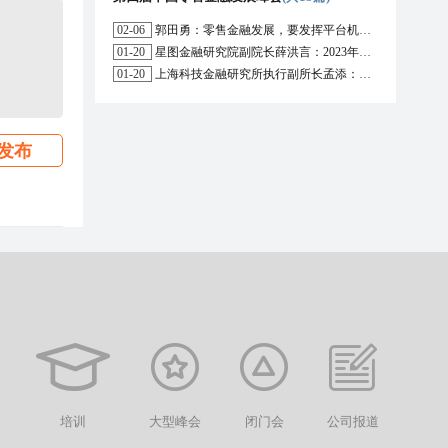
02-06
郭田勇：零售金融发展，要发挥平台机构的作用
01-20
星图金融研究院副院长薛洪言：2023年消费信贷或迎来新起点
01-20
上海科技金融研究所执行副所长孟添：开放银行与嵌入式金融为数字普惠金融带来更大发展空间
发布
培训
大型峰会
闭门会
公司报道