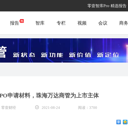
零壹智库Pro·精选报告
报告
智库
专栏
视频
会议
商
IPO申请材料，珠海万达商管为上市主体
 零壹财经
2021-08-24
阅读：3700