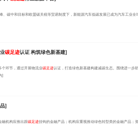
达峰、碳中和目标和欧盟碳关税等贸易制度下，新能源汽车低碳发展已成为汽车工业全
流业
碳足迹
认证 构筑绿色新基建]
的多个环节，通过开展物流业
碳足迹
认证，打造绿色新基建构建减碳生态。围绕进一步
]
品]
金融机构应推出跟
碳足迹
挂钩的金融产品；机构应重视推动绿色转型类的金融产品；