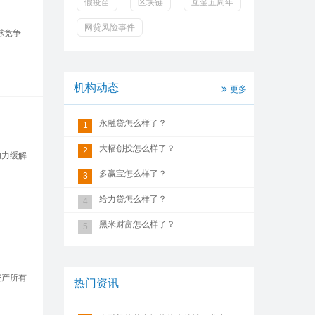
假疫苗
区块链
互金五周年
网贷风险事件
球竞争
机构动态
更多
永融贷怎么样了？
1
大幅创投怎么样了？
2
助力缓解
多赢宝怎么样了？
3
给力贷怎么样了？
4
黑米财富怎么样了？
5
资产所有
热门资讯