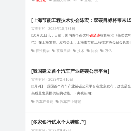
碳足迹
金融支持碳中和
金融产品
[上海节能工程技术协会陈宏：双碳目标将带来15
零壹财经 · 2022年10月31日
[10月31日讯，日前，国内首个茶饮料
碳足迹
核算标准《茶类饮
范》在上海发布。发布会上，上海市节能工程技术协会副会长兼]
投资机会
双碳目标
技术
协会
万亿
[我国建立首个汽车产业链碳公示平台]
零壹财经 · 2023年2月10日
[2月9日，我国首个汽车产业链碳公示平台在北京发布，这也是
高质量发展提供新的动能。（央视新闻）]
汽车产业链
汽车产业链碳
[多家银行试水个人碳账户]
零壹财经 · 2022年9月9日