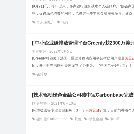
[9月9日讯，今年以来，多家银行纷纷试水个人碳账户。“低碳家
钩，促进绿色消费的同时，也将进一步丰富金融服务场景。建议]
个人碳账户
银行
[ 中小企业碳排放管理平台Greenly获2300万美元
零壹财经 · 2022年5月5日
[Greenly总部位于法国，通过其移动应用平台帮助用户测量
碳足
团，并同时在法国和美国设立了办事处。（中国电子银行网） ]
碳排放
[技术驱动绿色金融公司碳中宝Carbonbase完
[零壹智库] · 2021年6月10日
[环境披露等专业金融服务；3）个人
碳足迹
计算，目前与香港个人
碳中宝Carbonbase
其他
绿色金融
碳中和