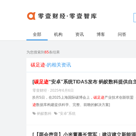
全部
机构
资讯
博客
问答
为您搜索到
65
条结果
碳足迹
-的相关资讯
[
碳足迹
“安卓”系统TIDAS发布 蚂蚁数科提供自
零壹财经 · 2025年6月6日
[6月5日，在2025上海国际碳博会上，
碳足迹
产业技术创新联盟（
迹
数据库构建提供科学、完整、前瞻的解决方案]
蚂蚁数科
“安卓”系统
[【两会声音】小米董事长雷军：建议建立新能