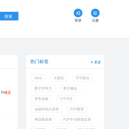
搜索
登录
注册
热门标签
更多
Sora
大模型
字节跳动
数字竞争力
数字藏品
）和
碳足
零售金融
175号文
金融科技兵器谱
P2P爆雷
网贷爆雷潮
P2P平台数据监测