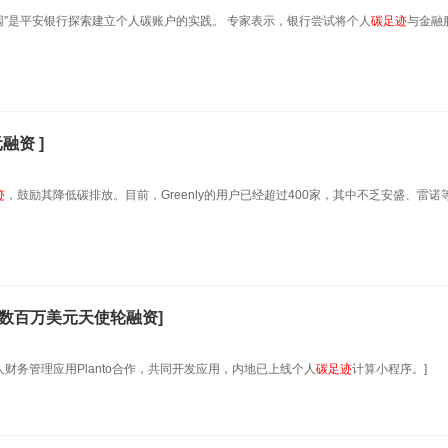
园”是平安银行探索建立个人碳账户的实践。 专家表示，银行尝试将个人
碳足迹
与金融
融资 ]
迹
，鼓励其降低碳排放。目前，Greenly的用户已经超过400家，其中不乏安盛、雷诺
成数百万美元天使轮融资]
财务管理应用Planto合作，共同开发应用，内地已上线个人
碳足迹
计算小程序。]