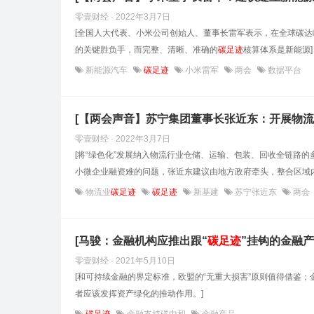
零壹财经 · 2022年3月7日
[全国人大代表、小米公司创始人、董事长雷军表示，在全球碳
的关键胜负手，而完整、清晰、准确的
碳足迹
核算体系是新能源]
新能源汽车
碳足迹
小米雷军
两会
数据平台
[【两会声音】苏宁集团董事长张近东：开展物
零壹财经 · 2022年3月7日
[将“绿色化”发展纳入物流行业仓储、运输、包装、回收全链路
小微企业融资难的问题，张近东建议由地方政府牵头，整合区域内
物流业
碳足迹
碳足迹
新基建
苏宁张近东
两会
[马骏：金融机构应推出跟“
碳足迹
”挂钩的金融产
零壹财经 · 2021年5月10日
[和可持续金融的界定标准，欧盟的“无重大损害”原则值得借鉴；
者应该发挥资产绿化的推动作用。]