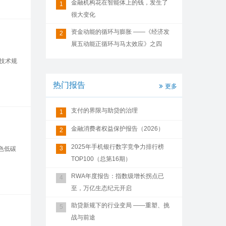
金融机构花在智能体上的钱，发生了
1
很大变化
资金动能的循环与膨胀 ——《经济发
2
展五动能正循环与马太效应》之四
技术规
热门报告
更多
支付的界限与助贷的治理
1
金融消费者权益保护报告（2026）
2
2025年手机银行数字竞争力排行榜
3
色低碳
TOP100（总第16期）
RWA年度报告：指数级增长拐点已
4
至，万亿生态纪元开启
助贷新规下的行业变局 ——重塑、挑
5
战与前途