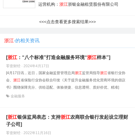
运营机构：
浙江
浙银金融租赁股份有限公司
<<<点击查看更多搜索结果>>>
浙江
-的相关资讯
[
浙江
：“八个标准”打造金融服务环境“
浙江
样本”]
零壹财经 · 2024年4月17日
[4月17日讯，近日，国家金融监督管理总局
浙江
监管局指导
浙江
省银行业协
会、
浙江
省保险行业协会联合印发《关于提升金融服务优化营商环境的倡议
书》围绕保障充分、供给适配、体验便捷、信息透明、质好价优、精准]
金融服务
[
浙江
银保监局表态：支持
浙江
农商联合银行发起设立理财
子公司]
零壹财经 · 2022年11月16日