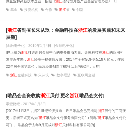
微企业和高新技术企业，按照《
浙江
省转型升级产业基金管理办法》《]
基金
投资机构
合作
浙江
省
创新
[
浙江
省副省长朱从玖：金融科技在
浙江
的发展实践和未来
展望]
[金融电子化] · 2019年1月4日
· [金融电子化]
[也正成为
浙江
打造新兴金融中心的重要推动力量。金融科技在
浙江
的应用和
发展近年来，
浙江
经济平稳健康发展，2017年全省GDP达5.18万亿元，连续
22年居全国第四位，民营经济创造了60%以上的GDP，人均]
浙江
金融科技
朱从玖
.数字经济
互联网金融
[唯品会全资收购
浙江
贝付 更名
浙江
唯品会支付]
零壹财经 · 2017年1月3日
[2017年1月3日，据21世纪经济报道，近日唯品会已完成对
浙江
贝付的工商变
更，后者正式更名为“
浙江
唯品会支付服务有限公司”（简称“
浙江
唯品会支付公
司”）。唯品会于去年9月完成对
浙江
贝付科技有限公司的]