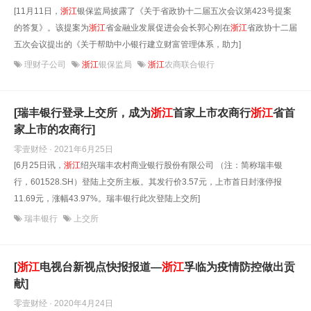
[11月11日，
浙江
银保监局披露了《关于省政协十二届五次会议第423号提案
的答复》。该提案为
浙江
省金融业发展促进会会长郭心刚在
浙江
省政协十二届
五次会议提出的《关于帮助中小银行建立财富管理体系，助力]
理财子公司
浙江
银保监局
浙江
农商联合银行
[瑞丰银行登录上交所，成为
浙江
首家上市农商行
浙江
省首
家上市的农商行]
零壹财经 · 2021年6月25日
[6月25日讯，
浙江
绍兴瑞丰农村商业银行股份有限公司 （注：简称瑞丰银
行，601528.SH）登陆上交所主板。其发行价3.57元，上市首日封涨停报
11.69元，涨幅43.97%。瑞丰银行此次登陆上交所]
瑞丰银行
上交所
[
浙江
电视台新视点快报报道—
浙江
孚临为疫情防控做出贡
献]
零壹财经 · 2020年4月24日