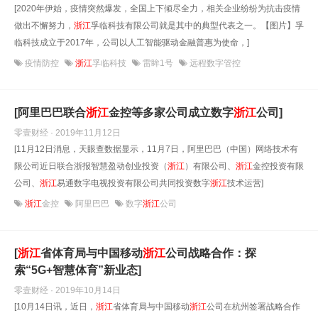
[2020年伊始，疫情突然爆发，全国上下倾尽全力，相关企业纷纷为抗击疫情
做出不懈努力，
浙江
孚临科技有限公司就是其中的典型代表之一。【图片】孚
临科技成立于2017年，公司以人工智能驱动金融普惠为使命，]
疫情防控
浙江
孚临科技
雷眸1号
远程数字管控
[阿里巴巴联合
浙江
金控等多家公司成立数字
浙江
公司]
零壹财经 · 2019年11月12日
[11月12日消息，天眼查数据显示，11月7日，阿里巴巴（中国）网络技术有
限公司近日联合浙报智慧盈动创业投资（
浙江
）有限公司、
浙江
金控投资有限
公司、
浙江
易通数字电视投资有限公司共同投资数字
浙江
技术运营]
浙江
金控
阿里巴巴
数字
浙江
公司
[
浙江
省体育局与中国移动
浙江
公司战略合作：探
索“5G+智慧体育”新业态]
零壹财经 · 2019年10月14日
[10月14日讯，近日，
浙江
省体育局与中国移动
浙江
公司在杭州签署战略合作