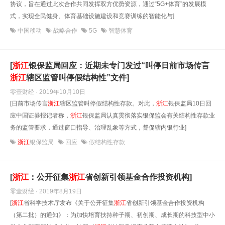
协议，旨在通过此次合作共同发挥双方优势资源，通过“5G+体育”的发展模
式，实现全民健身、体育基础设施建设和竞赛训练的智能化与]
中国移动
战略合作
5G
智慧体育
[
浙江
银保监局回应：近期未专门发过“叫停日前市场传言
浙江
辖区监管叫停假结构性”文件]
零壹财经 · 2019年10月10日
[日前市场传言
浙江
辖区监管叫停假结构性存款。对此，
浙江
银保监局10日回
应中国证券报记者称，
浙江
银保监局认真贯彻落实银保监会有关结构性存款业
务的监管要求，通过窗口指导、治理乱象等方式，督促辖内银行业]
浙江
银保监局
回应
假结构性存款
[
浙江
：公开征集
浙江
省创新引领基金合作投资机构]
零壹财经 · 2019年8月19日
[
浙江
省科学技术厅发布《关于公开征集
浙江
省创新引领基金合作投资机构
（第二批）的通知》：为加快培育扶持种子期、初创期、成长期的科技型中小