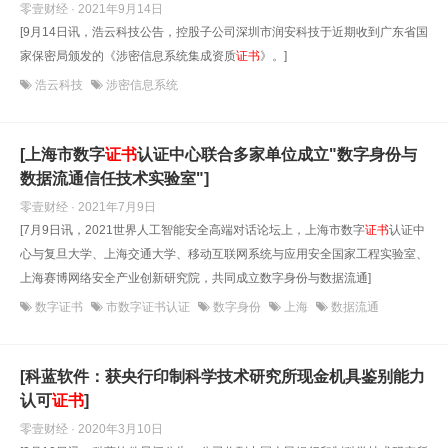
零壹财经 · 2021年9月14日
[9月14日讯，浩云科技公告，控股子公司深圳市润安科技于近期收到广东省国
家保密局颁发的《涉密信息系统集成资质
证书
》。]
浩云科技
涉密信息系统
[上海市数字
证书
认证中心联合多家单位成立"数字身份与
数据流通信任技术实验室"]
零壹财经 · 2021年7月9日
[7月9日讯，2021世界人工智能安全高端对话论坛上，上海市数字
证书
认证中
心与复旦大学、上海交通大学、移动互联网系统与应用安全国家工程实验室、
上海赛博网络安全产业创新研究院，共同成立数字身份与数据流通]
数字证书
市数字证书认证
数字身份
上海
数据流通
[科蓝软件：获央行印制科学技术研究所现金机具鉴别能力
认可
证书
]
零壹财经 · 2020年3月10日