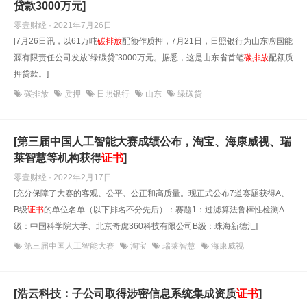
贷款3000万元]
零壹财经 · 2021年7月26日
[7月26日讯，以61万吨
碳排放
配额作质押，7月21日，日照银行为山东煦国能
源有限责任公司发放“绿碳贷”3000万元。据悉，这是山东省首笔
碳排放
配额质
押贷款。]
碳排放
质押
日照银行
山东
绿碳贷
[第三届中国人工智能大赛成绩公布，淘宝、海康威视、瑞
莱智慧等机构获得
证书
]
零壹财经 · 2022年2月17日
[充分保障了大赛的客观、公平、公正和高质量。现正式公布7道赛题获得A、
B级
证书
的单位名单（以下排名不分先后）：赛题1：过滤算法鲁棒性检测A
级：中国科学院大学、北京奇虎360科技有限公司B级：珠海新德汇]
第三届中国人工智能大赛
淘宝
瑞莱智慧
海康威视
[浩云科技：子公司取得涉密信息系统集成资质
证书
]