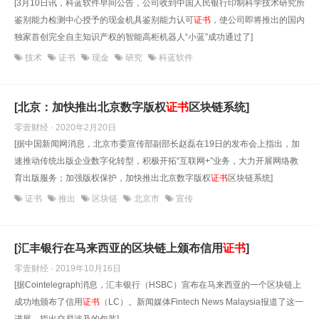
[3月10日讯，科蓝软件早间公告，公司收到中国人民银行印制科学技术研究所
鉴别能力检测中心授予的现金机具鉴别能力认可
证书
，使公司即将推出的国内
独家首创完全自主知识产权的智能高柜机器人“小蓝”成功通过了]
技术
证书
现金
研究
科蓝软件
[北京：加快推出北京数字版权
证书
区块链系统]
零壹财经 · 2020年2月20日
[据中国新闻网消息，北京市委宣传部副部长赵磊在19日的发布会上指出，加
速推动传统出版企业数字化转型，积极开拓“互联网+”业务，大力开展网络教
育出版服务；加强版权保护，加快推出北京数字版权
证书
区块链系统]
证书
推出
区块链
北京市
宣传
[汇丰银行在马来西亚的区块链上颁布信用
证书
]
零壹财经 · 2019年10月16日
[据Cointelegraph消息，汇丰银行（HSBC）宣布在马来西亚的一个区块链上
成功地颁布了信用
证书
（LC）。新闻媒体Fintech News Malaysia报道了这一
进展，指出交易涉及的包装]