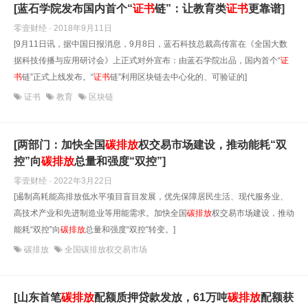
[蓝石学院发布国内首个“
证书
链”：让教育类
证书
更靠谱]
零壹财经 · 2018年9月11日
[9月11日讯，据中国日报消息，9月8日，蓝石科技总裁高传富在《全国大数
据科技传播与应用研讨会》上正式对外宣布：由蓝石学院出品，国内首个“
证
书
链”正式上线发布。“
证书
链”利用区块链去中心化的、可验证的]
证书
教育
区块链
[两部门：加快全国
碳排放
权交易市场建设，推动能耗“双
控”向
碳排放
总量和强度“双控”]
零壹财经 · 2022年3月22日
[遏制高耗能高排放低水平项目盲目发展，优先保障居民生活、现代服务业、
高技术产业和先进制造业等用能需求。加快全国
碳排放
权交易市场建设，推动
能耗“双控”向
碳排放
总量和强度“双控”转变。]
碳排放
全国碳排放权交易市场
[山东首笔
碳排放
配额质押贷款发放，61万吨
碳排放
配额获