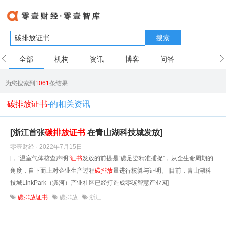
搜索
全部
机构
资讯
博客
问答
用户
为您搜索到
1061
条结果
碳排放证书
-的相关资讯
[浙江首张
碳排放
证书
在青山湖科技城发放]
零壹财经 · 2022年7月15日
[，“温室气体核查声明”
证书
发放的前提是“碳足迹精准捕捉”，从全生命周期的
角度，自下而上对企业生产过程
碳排放
量进行核算与证明。 目前，青山湖科
技城LinkPark（滨河）产业社区已经打造成零碳智慧产业园]
碳排放证书
碳排放
浙江