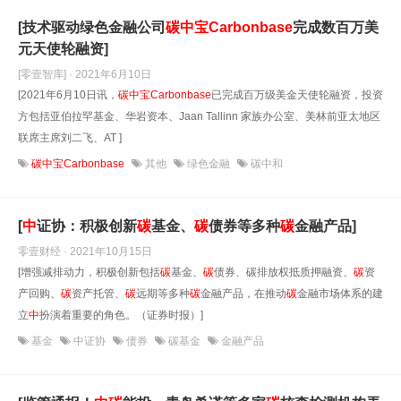
[技术驱动绿色金融公司
碳
中
宝
Carbonbase
完成数百万美
元天使轮融资]
[零壹智库] · 2021年6月10日
[2021年6月10日讯，
碳
中
宝
Carbonbase
已完成百万级美金天使轮融资，投资
方包括亚伯拉罕基金、华岩资本、Jaan Tallinn 家族办公室、美林前亚太地区
联席主席刘二飞、AT ]
碳中宝Carbonbase
其他
绿色金融
碳中和
[
中
证协：积极创新
碳
基金、
碳
债券等多种
碳
金融产品]
零壹财经 · 2021年10月15日
[增强减排动力，积极创新包括
碳
基金、
碳
债券、碳排放权抵质押融资、
碳
资
产回购、
碳
资产托管、
碳
远期等多种
碳
金融产品，在推动
碳
金融市场体系的建
立
中
扮演着重要的角色。（证券时报）]
基金
中证协
债券
碳基金
金融产品