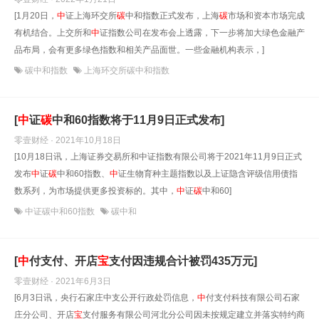
[1月20日，
中
证上海环交所
碳
中和指数正式发布，上海
碳
市场和资本市场完成
有机结合。上交所和
中
证指数公司在发布会上透露，下一步将加大绿色金融产
品布局，会有更多绿色指数和相关产品面世。一些金融机构表示，]
碳中和指数
上海环交所碳中和指数
[
中
证
碳
中和60指数将于11月9日正式发布]
零壹财经 · 2021年10月18日
[10月18日讯，上海证券交易所和中证指数有限公司将于2021年11月9日正式
发布
中
证
碳
中和60指数、
中
证生物育种主题指数以及上证隐含评级信用债指
数系列，为市场提供更多投资标的。其中，
中
证
碳
中和60]
中证碳中和60指数
碳中和
[
中
付支付、开店
宝
支付因违规合计被罚435万元]
零壹财经 · 2021年6月3日
[6月3日讯，央行石家庄中支公开行政处罚信息，
中
付支付科技有限公司石家
庄分公司、开店
宝
支付服务有限公司河北分公司因未按规定建立并落实特约商