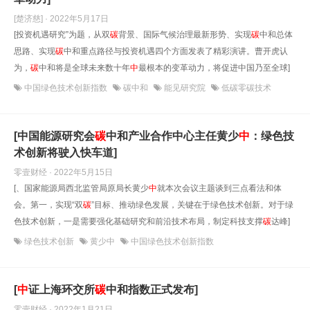
[楚济慈] · 2022年5月17日
[投资机遇研究”为题，从双
碳
背景、国际气候治理最新形势、实现
碳
中和总体
思路、实现
碳
中和重点路径与投资机遇四个方面发表了精彩演讲。曹开虎认
为，
碳
中和将是全球未来数十年
中
最根本的变革动力，将促进中国乃至全球]
中国绿色技术创新指数
碳中和
能见研究院
低碳零碳技术
[中国能源研究会
碳
中和产业合作中心主任黄少
中
：绿色技
术创新将驶入快车道]
零壹财经 · 2022年5月15日
[、国家能源局西北监管局原局长黄少
中
就本次会议主题谈到三点看法和体
会。第一，实现“双
碳
”目标、推动绿色发展，关键在于绿色技术创新。对于绿
色技术创新，一是需要强化基础研究和前沿技术布局，制定科技支撑
碳
达峰]
绿色技术创新
黄少中
中国绿色技术创新指数
[
中
证上海环交所
碳
中和指数正式发布]
零壹财经 · 2022年1月21日