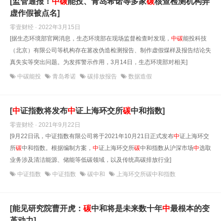
[监管通报！
中
碳
能投、青岛希诺等多家
碳
核查检测机构弄
虚作假被点名]
零壹财经 · 2022年3月15日
[据生态环境部官网消息，生态环境部在现场监督检查时发现，
中
碳
能投科技
（北京）有限公司等机构存在篡改伪造检测报告、制作虚假煤样及报告结论失
真失实等突出问题。为发挥警示作用，3月14日，生态环境部对相关]
中碳能投
青岛希诺
碳排放报告
数据造假
[
中
证指数将发布
中
证上海环交所
碳
中和指数]
零壹财经 · 2021年9月22日
[9月22日讯，中证指数有限公司将于2021年10月21日正式发布
中
证上海环交
所
碳
中和指数。根据编制方案，
中
证上海环交所
碳
中和指数从沪深市场
中
选取
业务涉及清洁能源、储能等低碳领域，以及传统高碳排放行业]
中证指数
中证指数
碳中和
上海环交所碳中和指数
[能见研究院曹开虎：
碳
中和将是未来数十年
中
最根本的变
革动力]