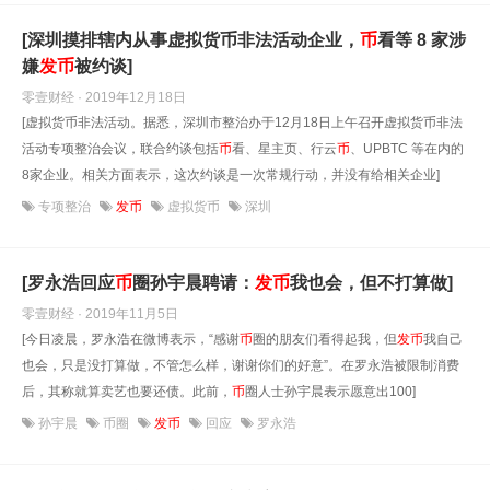
[深圳摸排辖内从事虚拟货币非法活动企业，
币
看等 8 家涉
嫌
发
币
被约谈]
零壹财经 · 2019年12月18日
[虚拟货币非法活动。据悉，深圳市整治办于12月18日上午召开虚拟货币非法
活动专项整治会议，联合约谈包括
币
看、星主页、行云
币
、UPBTC 等在内的
8家企业。相关方面表示，这次约谈是一次常规行动，并没有给相关企业]
专项整治
发币
虚拟货币
深圳
[罗永浩回应
币
圈孙宇晨聘请：
发
币
我也会，但不打算做]
零壹财经 · 2019年11月5日
[今日凌晨，罗永浩在微博表示，“感谢
币
圈的朋友们看得起我，但
发
币
我自己
也会，只是没打算做，不管怎么样，谢谢你们的好意”。在罗永浩被限制消费
后，其称就算卖艺也要还债。此前，
币
圈人士孙宇晨表示愿意出100]
孙宇晨
币圈
发币
回应
罗永浩