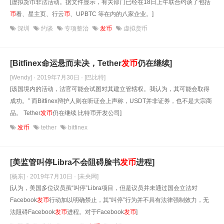
[虚拟货币非法活动。据文件显示，有关部门已经在18日上午联合约谈了包括
币
看、星主页、行云
币
、UPBTC 等在内的八家企业。]
深圳
约谈
专项整治
发币
虚拟货币
[Bitfinex命运悬而未决，Tether
发
币
仍在继续]
[Wendy] · 2019年7月30日
· [巴比特]
[该国境内的活动，法官可能会试图对其建立管辖权。我认为，其可能会取得
成功。” 而Bitfinex辩护人则在听证会上声称，USDT并非证券，也不是大宗商
品。 Tether
发
币
仍在继续 比特币开发公司]
发币
tether
bitfinex
[美监管叫停Libra不会阻碍脸书
发
币
进程]
[杨东] · 2019年7月10日
· [未央网]
[认为，美国多位议员虽“叫停”Libra项目，但是议员并未通过国会立法对
Facebook
发
币
行动加以明确禁止，其“叫停”行为并不具有法律强制效力，无
法阻碍Facebook
发
币
进程。对于Facebook
发
币
]