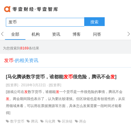
搜索
全部
机构
资讯
博客
问答
用户
为您搜索到
8169
条结果
发币
-的相关资讯
[马化腾谈数字货币，谁都能
发
币
很危险，腾讯不会
发
]
[投资界] · 2018年3月22日
· [投资界]
[游戏公司在
发
数字货币，谁都能
发
一个货币是一件很危险的事情，腾讯不会
发
。两会期间我也表示了，认为要比较谨慎。但区块链也是有创造性的，从应
用领域来看，可以用在票据溯源等方面，具体怎么发展需要一段时间才能看
得]
数字货币
腾讯
马化腾
区块链
两会