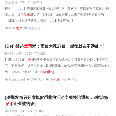
零壹财经 · 2020年8月10日
[8月10日讯，日本最大的社交平台公司Line，在获得日本数字货币交易所许可
证之后，终于
发
币
成功了。8月5日，Line宣布，从去年6月就开始着手的
「LINK」计划终于落实。目前，由LINE发行的「]
LINE
发币
在线支付
[DeFi掀起
发
币
潮：币价大涨17倍，崩盘就在不远处？]
[一本区块链] · 2020年7月2日
[【图片】现在，
币
圈的哪个概念版块最受人关注？答案不是公链，不是平台
币，而是DeFi。近三个月来，DeFi项目MakerDAO的代币MKR，最高涨幅达
到了124%。6月15日才刚刚
发
币
的]
Compound
DeFi代币
DeFi
发币
潮
FCoin
[深圳发布召开虚拟货币非法活动专项整治通知，8家涉嫌
发
币
企业被约谈]
零壹财经 · 2019年12月18日