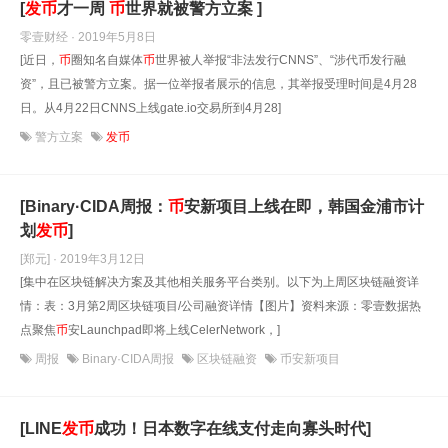
[
发
币
才一周
币
世界就被警方立案 ]
零壹财经 · 2019年5月8日
[近日，
币
圈知名自媒体
币
世界被人举报“非法发行CNNS”、“涉代币发行融
资”，且已被警方立案。据一位举报者展示的信息，其举报受理时间是4月28
日。从4月22日CNNS上线gate.io交易所到4月28]
警方立案
发币
[Binary·CIDA周报：
币
安新项目上线在即，韩国金浦市计
划
发
币
]
[郑元] · 2019年3月12日
[集中在区块链解决方案及其他相关服务平台类别。以下为上周区块链融资详
情：表：3月第2周区块链项目/公司融资详情【图片】资料来源：零壹数据热
点聚焦
币
安Launchpad即将上线CelerNetwork，]
周报
Binary·CIDA周报
区块链融资
币安新项目
[LINE
发
币
成功！日本数字在线支付走向寡头时代]