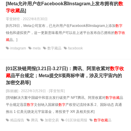
[Meta允许用户在Facebook和Instagram上发布拥有的
数
字
收藏
品]
零壹财经 · 2022年8月30日
[8月29日，Meta公司宣布，已允许用户在Facebook和Instagram上添加
数字
钱包和虚拟资产，这一更新意味着用户可以在上述平台发布自己拥有的
数字
收
藏
品。]
instagram
meta
数字藏品
facebook
[01区块链周报(3.21日-3.27日)：腾讯、阿里收紧对
数字
收
藏
品平台规定；Meta提交8项商标申请，涉及元宇宙内的
加密交易等]
[陈丽姗] · 2022年3月29日
· [零壹智库]
[营销解决方案中国碳中和首次发行碳资产 NFT腾讯、阿里收紧对
数字
收藏
品
平台规定迅雷
数字
文创纳入国家级
数字
产权登记流转体系 2、国际动态 高通
推出 1 亿美元骁龙元宇宙基金，将投资于 XR 及相关技术]
精品报告
腾讯
加密交易
01区块链周报
数字收藏
品