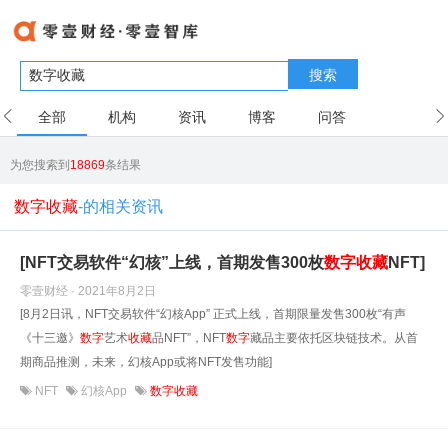
搜索
全部
机构
资讯
博客
问答
用户
为您搜索到
18869
条结果
数字收藏
-的相关资讯
[NFT交易软件“幻核”上线，首期发售300枚
数字
收藏
NFT]
零壹财经 · 2021年8月2日
[8月2日讯，NFT交易软件“幻核App” 正式上线，首期限量发售300枚“有声
《十三邀》
数字
艺术
收藏
品NFT”，NFT
数字
藏品主要依托区块链技术。从首
期商品推测，未来，幻核App或将NFT发售功能]
NFT
幻核App
数字收藏