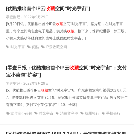
[优酷推出首个IP云
收藏
空间“时光宇宙”]
零壹财经 · 2022年9月29日
[9月29日讯，优酷推出首个IP云
收藏
空间“时光宇宙”。据介绍，在时光宇宙
里，每个空间均包含电子藏品，供兑换
收藏
。接下来，侏罗纪世界、梦工场、
小黄人大眼萌等经典空间也将上线优酷时光宇宙。]
时光宇宙
优酷
IP云收藏空间
[零壹日报：优酷推出首个IP云
收藏
空间"时光宇宙"；支付
宝小荷包“扩容”]
零壹财经 · 2022年9月29日
[5、优酷推出首个IP云
收藏
空间“时光宇宙”6、广东南雄农商行被罚202.8万元
7、消费贷利率进入“3”时代！8、多家银行推出节日专属理财产品 热度较往年
有所下降9、支付宝小荷包“扩容”！10、全球]
支付宝小荷包
时光宇宙
消费贷利率
杭州银行
手机银行