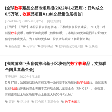
[全球
数字
藏品交易市场月报(2022年1-2双月)：日均成交
6.5万笔，
收藏
品项目Azuki交易量位居榜首]
[ForeChain] · 2022年3月25日
· [零壹智库]
[【图片】【图片】本报告旨在信息传递，不构成任何投资建议。 NFT是一种
新型
数字
货币，相比于加密货币（如比特币），市场波动更加剧烈且获取相关
信息的难度更高。为了帮助更多NFT投资者与玩家了解最新市场]
精品报告
元宇宙
数字藏品
数字藏品交易月报
区块链
[法国游戏巨头育碧推出基于区块链的
数字
收藏
品，支持联
合国儿童基金会]
零壹财经 · 2020年6月18日
[6月17日，法国游戏巨头育碧发布一系列基于区块链的
数字
收藏
品。通过出售
这些
收藏
品筹集的资金将用于支持联合国儿童基金会（UNICEF）。据报道，
育碧正在以太坊区块链平台上推出大约55件Rabbid]
育碧
区块链
联合国儿童基金会
数字收藏
品