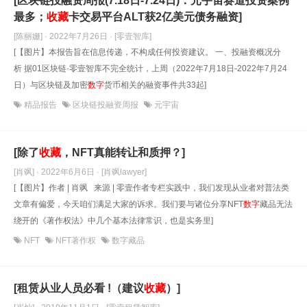
[区块链投融资周报(7.18日-7.24日)：元宇宙赛道投资案例
最多；
收藏
卡交易平台ALT获2亿美元债务融资]
[陈丽姗] · 2022年7月26日
· [零壹智库]
[【图片】本报告旨在信息传递，不构成任何投资建议。 一、投融资概况分
析 据01区块链·零壹智库不完全统计，上周（2022年7月18日-2022年7月24
日）与区块链及加密
数字
货币相关的融资事件共33起]
精品报告
区块链投融资周报
元宇宙
[除了
收藏
，NFT真能转让和质押？]
[肖飒] · 2022年6月6日
· [肖飒lawyer]
[【图片】作者 | 肖飒 来源 | 零壹作者专栏实践中，我们发现从业者对普法类
文章有偏爱，今天咱们满足大家的诉求。我们要与诸位分享NFT
数字
藏品无法
绕开的《著作权法》中几个基本法律常识，也是实务里]
NFT
NFT著作权
数字藏品
[租赁从业人员必看 !（建议
收藏
）]