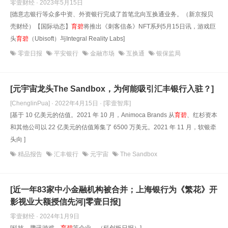
零壹财经 · 2023年5月15日
[德意志银行等众多中资、外资银行完成了首笔北向互换通业务。（新京报贝
壳财经）【国际动态】
育碧
将推出《刺客信条》NFT系列5月15日讯，游戏巨
头
育碧
（Ubisoft）与Integral Reality Labs]
零壹日报
平安银行
金融市场
互换通
银保监局
[元宇宙龙头The Sandbox，为何能吸引汇丰银行入驻？]
[ChenglinPua] · 2022年4月15日
· [零壹智库]
[基于 10 亿美元的估值。2021 年 10 月，Animoca Brands 从
育碧
、红杉资本
和其他公司以 22 亿美元的估值筹集了 6500 万美元。2021 年 11 月，软银牵
头向 ]
精品报告
汇丰银行
元宇宙
The Sandbox
[近一年83家中小金融机构被合并；上海银行为《繁花》开
影视业大额授信先河|零壹日报]
零壹财经 · 2024年1月9日
[科技、腾讯游戏、
育碧
等企业。（科创板日报）]