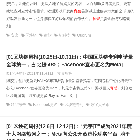
[交易，让他们及时且更深入地了解购买的内容，从而帮助参与者更快、更有
效地应对应对市场需求。欧洲游戏开发商
育碧
是测试上述解决方案的全球顶级
游戏发行商之一，也是微软在游戏领域的合作伙伴。
育碧
负责金融与战略规
划]
安永
区块链
微软
新科技
Quorum
[01区块链周报(10.25日-10.31日)：中国区块链专利申请量
全球第一，占比超60%；Facebook宣布更名为Meta]
[01区块链] · 2021年11月1日
· [零壹智库]
[成交，创历史新高FATF发布加密货币最新监管指南，范围包括中心化与去中
心化Facebook宣布更名为Meta，其元宇宙将支持NFT游戏巨头
育碧
计划创建
区块链游戏，以实现更多Play-to-Earn 3、]
精品报告
Facebook更名
区块链专利
数字人民币
[01区块链周报(12.6日-12.12日)：“元宇宙”成为2021年度
十大网络热词之一；Meta向公众开放虚拟现实平台“地平