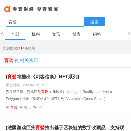
搜索
全部
机构
资讯
博客
问答
用户
为您搜索到
14
条结果
育碧
-的相关资讯
[
育碧
将推出《刺客信条》NFT系列]
零壹财经 · 2023年5月15日
[5月15日讯，游戏巨头
育碧
（Ubisoft）与Integral Reality Labs合作在
Polygon上推出《刺客信条》NFT系列“Assassin’s Creed Smart ]
育碧
推出
nft
[法国游戏巨头
育碧
推出基于区块链的数字收藏品，支持联