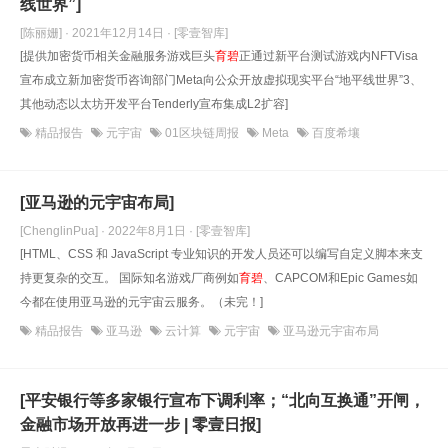
线世界”]
[陈丽姗] · 2021年12月14日
· [零壹智库]
[提供加密货币相关金融服务游戏巨头
育碧
正通过新平台测试游戏内NFTVisa
宣布成立新加密货币咨询部门Meta向公众开放虚拟现实平台“地平线世界”3、
其他动态以太坊开发平台Tenderly宣布集成L2扩容]
精品报告
元宇宙
01区块链周报
Meta
百度希壤
[亚马逊的元宇宙布局]
[ChenglinPua] · 2022年8月1日
· [零壹智库]
[HTML、CSS 和 JavaScript 专业知识的开发人员还可以编写自定义脚本来支
持更复杂的交互。 国际知名游戏厂商例如
育碧
、CAPCOM和Epic Games如
今都在使用亚马逊的元宇宙云服务。（未完！]
精品报告
亚马逊
云计算
元宇宙
亚马逊元宇宙布局
[平安银行等多家银行宣布下调利率；“北向互换通”开闸，
金融市场开放再进一步 | 零壹日报]