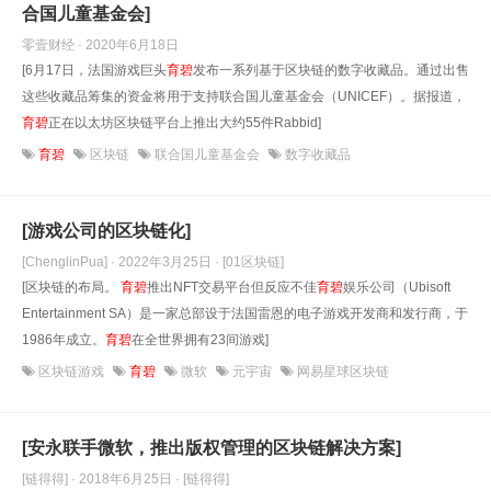
合国儿童基金会]
零壹财经 · 2020年6月18日
[6月17日，法国游戏巨头
育碧
发布一系列基于区块链的数字收藏品。通过出售
这些收藏品筹集的资金将用于支持联合国儿童基金会（UNICEF）。据报道，
育碧
正在以太坊区块链平台上推出大约55件Rabbid]
育碧
区块链
联合国儿童基金会
数字收藏品
[游戏公司的区块链化]
[ChenglinPua] · 2022年3月25日
· [01区块链]
[区块链的布局。
育碧
推出NFT交易平台但反应不佳
育碧
娱乐公司（Ubisoft
Entertainment SA）是一家总部设于法国雷恩的电子游戏开发商和发行商，于
1986年成立。
育碧
在全世界拥有23间游戏]
区块链游戏
育碧
微软
元宇宙
网易星球区块链
[安永联手微软，推出版权管理的区块链解决方案]
[链得得] · 2018年6月25日
· [链得得]