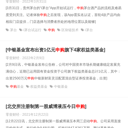
零壹财经 · 2022年3月31日
[3月31日，贵州茅台的“i茅台”App开始试运行，
申购
茅台酒产品的流程及难易
度受到关注。记者体验
申购
之后发现，该App需实名认证，首轮4款产品均由
相应门店提供，门店选择与消费者所处的地理位置以及能够]
茅台
i茅台试运行
申购
区块链技术
i茅台
[中银基金宣布出资1亿元
申购
旗下4家权益类基金]
零壹财经 · 2022年2月9日
[2月9日讯，中银基金发布公告称，公司对中国资本市场长期健康稳定发展充
满信心，近期已运用固有资金投资于公司旗下权益类基金总计1亿元，其中：
出资2500万元
申购
中银新财富灵活配置混合型证券投资基金，出资]
申购
基金
权益类基金
中银基金
[北交所注册制第一股威博液压今日
申购
]
零壹财经 · 2021年12月22日
[12月22日讯，北交所注册制第一股威博液压本周三启动
申购
。公司采用直接
定价的方式，发行价为9.68元/股，拟发行847.8261万股，预计募集资金