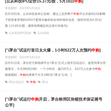
[云从科技IPO定价15.37元/股，5月18日
申购
]
零壹财经 · 2022年5月16日
[5月16日讯，云从科技发布公告称，通过上交所网下
申购
平台共收到154家网
下投资者管理的4283个配售对象的初步询价报价信息，报价区间为4.35元/
股-113.60元/股，最终协商确定此次发行价格为]
云从科技IPO定价
云从科技
[“i茅台”试运行首日太火爆，1小时622万人次预约
申购
]
零壹财经 · 2022年3月31日
[3月31日讯，茅台官方新电商平台“i茅台”正式上线开启试运行。据贵州茅台官
微显示，今天9时到10时，一个小时内，逾229万人、622万人次参与
申购
。
根据规则，
申购
结果将于今天18时在“i茅台”公布。]
i茅台试运行
申购
i茅台
[“i茅台”试运行
申购
开启，茅台称用区块链技术保证摇号
公平]