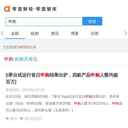
搜索
全部
机构
资讯
博客
问答
用户
为您搜索到
422
条结果
申购
-的相关资讯
[i茅台试运行首日
申购
结果出炉，四款产品
申购
人数均超
百万]
零壹财经 · 2022年4月1日
[4月1日讯，据贝壳财经消息，“i茅台”App试运行首日
申购
结果出炉。贵州茅
台酒（珍品）4599元/瓶，投放量为3526瓶，
申购
人数为1402254人，
申购
成
功人数为3526人；贵州茅台酒（壬寅虎年）]
i茅台
i茅台试运行