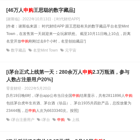
[46万人
申购
王思聪的数字藏品]
[谢斯临] · 2022年10月13日
· [ 时代财经APP]
[作者：谢斯临来源： 时代财经APP 跟王思聪有关的数字藏品平台名堂Mint
Town，在发售第一天就迎来一众玩家哄抢。 截至10月11日晚上10点，距离
名堂开放
申购
刚刚过去8个小时，名堂创始藏品“]
数字藏品
名堂Mint Town
元宇宙
[i茅台正式上线第一天：280余万人
申购
2.3万瓶酒，参与
人数占注册用户20%]
零壹财经 · 2022年5月20日
[5月19日晚6时，i茅台app公布当日全国
申购
结果显示，共有2811896人
申购
包括茅台虎年生肖酒、茅台酒（珍品）、茅台1935共四款产品，总投放量为
23444瓶，总
申购
人次为6633340次。按照]
i茅台注册用户
i茅台
申购
上线