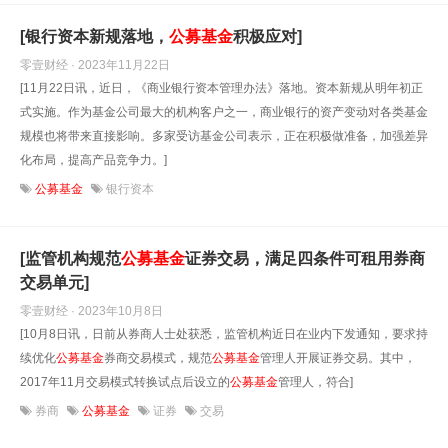
[银行资本新规落地，
公募基金
积极应对]
零壹财经 · 2023年11月22日
[11月22日讯，近日，《商业银行资本管理办法》落地。资本新规从明年初正
式实施。作为基金公司最大的机构客户之一，商业银行的资产变动对各类基金
规模也将带来直接影响。多家受访基金公司表示，正在积极做准备，加强差异
化布局，提高产品竞争力。]
公募基金
银行资本
[监管机构规范
公募基金
证券交易，满足四条件可租用券商
交易单元]
零壹财经 · 2023年10月8日
[10月8日讯，日前从券商人士处获悉，监管机构近日在业内下发通知，要求持
续优化
公募基金
券商交易模式，规范
公募基金
管理人开展证券交易。其中，
2017年11月交易模式转换试点后设立的
公募基金
管理人，符合]
券商
公募基金
证券
交易