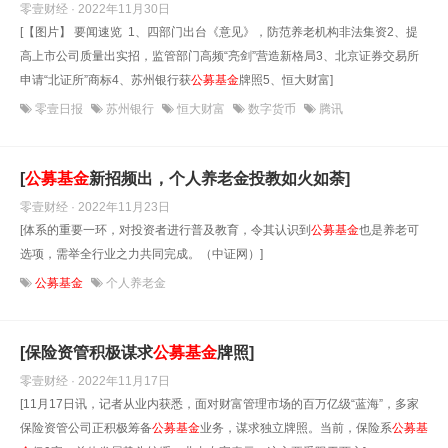
零壹财经 · 2022年11月30日
[【图片】 要闻速览 1、四部门出台《意见》，防范养老机构非法集资2、提
高上市公司质量出实招，监管部门高频“亮剑”营造新格局3、北京证券交易所
申请“北证所”商标4、苏州银行获
公募基金
牌照5、恒大财富]
零壹日报
苏州银行
恒大财富
数字货币
腾讯
[
公募基金
新招频出，个人养老金投教如火如荼]
零壹财经 · 2022年11月23日
[体系的重要一环，对投资者进行普及教育，令其认识到
公募基金
也是养老可
选项，需举全行业之力共同完成。（中证网）]
公募基金
个人养老金
[保险资管积极谋求
公募基金
牌照]
零壹财经 · 2022年11月17日
[11月17日讯，记者从业内获悉，面对财富管理市场的百万亿级“蓝海”，多家
保险资管公司正积极筹备
公募基金
业务，谋求独立牌照。当前，保险系
公募基