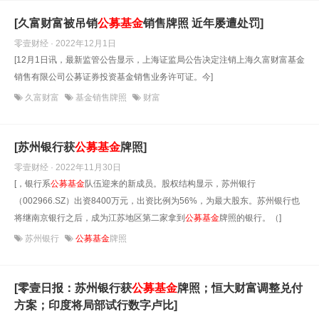
[久富财富被吊销
公募基金
销售牌照 近年屡遭处罚]
零壹财经 · 2022年12月1日
[12月1日讯，最新监管公告显示，上海证监局公告决定注销上海久富财富基金
销售有限公司公募证券投资基金销售业务许可证。今]
久富财富
基金销售牌照
财富
[苏州银行获
公募基金
牌照]
零壹财经 · 2022年11月30日
[，银行系
公募基金
队伍迎来的新成员。股权结构显示，苏州银行
（002966.SZ）出资8400万元，出资比例为56%，为最大股东。苏州银行也
将继南京银行之后，成为江苏地区第二家拿到
公募基金
牌照的银行。（]
苏州银行
公募基金
牌照
[零壹日报：苏州银行获
公募基金
牌照；恒大财富调整兑付
方案；印度将局部试行数字卢比]