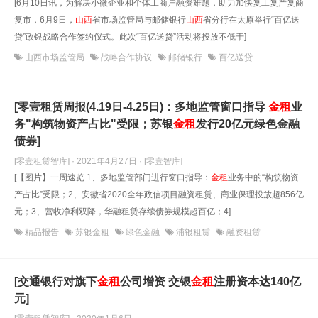
[6月10日讯，为解决小微企业和个体工商户融资难题，助力加快复工复产复商
复市，6月9日，
山西
省市场监管局与邮储银行
山西
省分行在太原举行“百亿送
贷”政银战略合作签约仪式。此次“百亿送贷”活动将投放不低于]
山西市场监管局
战略合作协议
邮储银行
百亿送贷
[零壹租赁周报(4.19日-4.25日)：多地监管窗口指导
金租
业
务"构筑物资产占比"受限；苏银
金租
发行20亿元绿色金融
债券]
[零壹租赁智库] · 2021年4月27日
· [零壹智库]
[【图片】一周速览 1、多地监管部门进行窗口指导：
金租
业务中的“构筑物资
产占比”受限；2、安徽省2020全年政信项目融资租赁、商业保理投放超856亿
元；3、营收净利双降，华融租赁存续债券规模超百亿；4]
精品报告
苏银金租
绿色金融
浦银租赁
融资租赁
[交通银行对旗下
金租
公司增资 交银
金租
注册资本达140亿
元]