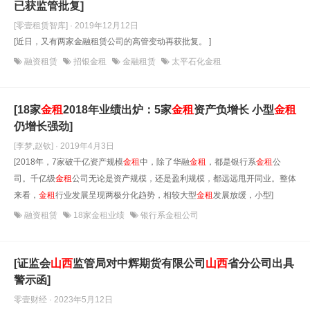
已获监管批复]
[零壹租赁智库] · 2019年12月12日
[近日，又有两家金融租赁公司的高管变动再获批复。 ]
融资租赁
招银金租
金融租赁
太平石化金租
[18家
金租
2018年业绩出炉：5家
金租
资产负增长 小型
金租
仍增长强劲]
[李梦,赵钦] · 2019年4月3日
[2018年，7家破千亿资产规模
金租
中，除了华融
金租
，都是银行系
金租
公
司。千亿级
金租
公司无论是资产规模，还是盈利规模，都远远甩开同业。整体
来看，
金租
行业发展呈现两极分化趋势，相较大型
金租
发展放缓，小型]
融资租赁
18家金租业绩
银行系金租公司
[证监会
山西
监管局对中辉期货有限公司
山西
省分公司出具
警示函]
零壹财经 · 2023年5月12日