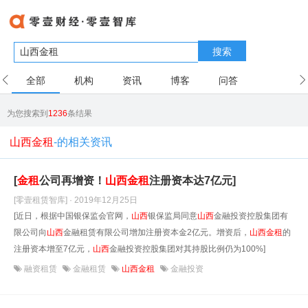
搜索
全部
机构
资讯
博客
问答
用户
为您搜索到
1236
条结果
山西金租
-的相关资讯
[
金租
公司再增资！
山西
金租
注册资本达7亿元]
[零壹租赁智库] · 2019年12月25日
[近日，根据中国银保监会官网，
山西
银保监局同意
山西
金融投资控股集团有
限公司向
山西
金融租赁有限公司增加注册资本金2亿元。增资后，
山西
金租
的
注册资本增至7亿元，
山西
金融投资控股集团对其持股比例仍为100%]
融资租赁
金融租赁
山西金租
金融投资