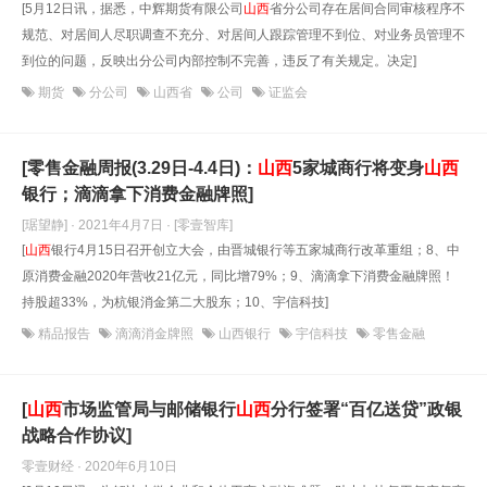
[5月12日讯，据悉，中辉期货有限公司
山西
省分公司存在居间合同审核程序不
规范、对居间人尽职调查不充分、对居间人跟踪管理不到位、对业务员管理不
到位的问题，反映出分公司内部控制不完善，违反了有关规定。决定]
期货
分公司
山西省
公司
证监会
[零售金融周报(3.29日-4.4日)：
山西
5家城商行将变身
山西
银行；滴滴拿下消费金融牌照]
[琚望静] · 2021年4月7日
· [零壹智库]
[
山西
银行4月15日召开创立大会，由晋城银行等五家城商行改革重组；8、中
原消费金融2020年营收21亿元，同比增79%；9、滴滴拿下消费金融牌照！
持股超33%，为杭银消金第二大股东；10、宇信科技]
精品报告
滴滴消金牌照
山西银行
宇信科技
零售金融
[
山西
市场监管局与邮储银行
山西
分行签署“百亿送贷”政银
战略合作协议]
零壹财经 · 2020年6月10日