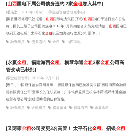
[
山西
国电下属公司债务违约 2家
金租
卷入其中]
[毛彧之] · 2018年2月6日
· [零壹融资租赁研究中心]
[据香港万德通讯社报道，
山西
国际电力集团(下称“
山西
国电”)于近日发布公告
称，因其三级子公司国锦煤电2018年1月到期债务未能完成清偿，
山西
国电已
收到工银租赁、太平石化
金租
以及渤海银行太原分行函件，]
融资租赁
债务违约
金租
山西国电
[永赢
金租
、福建海西
金租
、横琴华通
金租
3家
金租
公司高
管变动已获批]
[零壹租赁智库] · 2019年12月11日
[近日，中国银保监会官网显示： 福建银保监局已核准吴世群“福建海西金融租
赁有限责任公司”董事长的任职资格，广东银保监局已核准林舜“横琴华通金融
租赁有限公司”总经理助理的任职资格。...]
融资租赁
金融租赁
横琴华通
福建海西
永赢金租
[又两家
金租
公司变更3名高管！ 太平石化
金租
、招银
金租