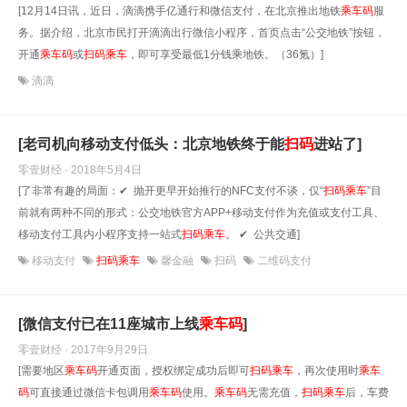
[12月14日讯，近日，滴滴携手亿通行和微信支付，在北京推出地铁
乘车
码
服
务。据介绍，北京市民打开滴滴出行微信小程序，首页点击“公交地铁”按钮，
开通
乘车
码
或
扫
码
乘车
，即可享受最低1分钱乘地铁。（36氪）]
滴滴
[老司机向移动支付低头：北京地铁终于能
扫
码
进站了]
零壹财经 · 2018年5月4日
[了非常有趣的局面：✔ 抛开更早开始推行的NFC支付不谈，仅“
扫
码
乘车
”目
前就有两种不同的形式：公交地铁官方APP+移动支付作为充值或支付工具、
移动支付工具内小程序支持一站式
扫
码
乘车
。 ✔ 公共交通]
移动支付
扫码乘车
馨金融
扫码
二维码支付
[微信支付已在11座城市上线
乘车
码
]
零壹财经 · 2017年9月29日
[需要地区
乘车
码
开通页面，授权绑定成功后即可
扫
码
乘车
，再次使用时
乘车
码
可直接通过微信卡包调用
乘车
码
使用。
乘车
码
无需充值，
扫
码
乘车
后，车费