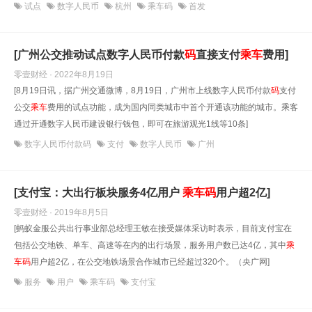
试点
数字人民币
杭州
乘车码
首发
[广州公交推动试点数字人民币付款
码
直接支付
乘车
费用]
零壹财经 · 2022年8月19日
[8月19日讯，据广州交通微博，8月19日，广州市上线数字人民币付款
码
支付
公交
乘车
费用的试点功能，成为国内同类城市中首个开通该功能的城市。乘客
通过开通数字人民币建设银行钱包，即可在旅游观光1线等10条]
数字人民币付款码
支付
数字人民币
广州
[支付宝：大出行板块服务4亿用户
乘车
码
用户超2亿]
零壹财经 · 2019年8月5日
[蚂蚁金服公共出行事业部总经理王敏在接受媒体采访时表示，目前支付宝在
包括公交地铁、单车、高速等在内的出行场景，服务用户数已达4亿，其中
乘
车
码
用户超2亿，在公交地铁场景合作城市已经超过320个。（央广网]
服务
用户
乘车码
支付宝