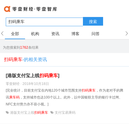
搜索
全部
机构
资讯
博客
问答
用户
为您搜索到
1762
条结果
扫码乘车
-的相关资讯
[港版支付宝上线
扫
码
乘车
]
零壹财经 · 2018年10月18日
[完全统计，目前支付宝在内地120个城市范围支持
扫
码
乘车
，作为老对手的腾
讯
乘车
码
，支持城市也达100个以上。此外，以中国银联主导的银行卡过闸、
NFC支付势力亦不容小视。]
港版支付宝上线
扫码乘车
支付宝易乘码