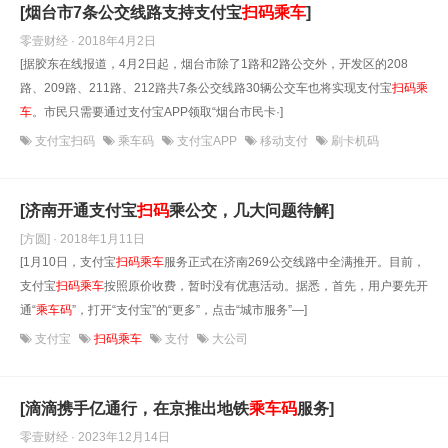
[烟台市7条公交线路支持支付宝
扫
码
乘车
]
零壹财经 · 2018年4月2日
[据胶东在线报道，4月2日起，烟台市除了1路和2路公交外，开发区的208
路、209路、211路、212路共7条公交线路30辆公交车也将实现支付宝
扫
码
乘
车
。市民只需要通过支付宝APP领取“烟台市民卡·]
支付宝扫码
乘车码
支付宝APP
移动支付
刷卡机码
[济南开通支付宝
扫
码
乘公交，几大问题待解]
[方圆] · 2018年1月11日
[1月10日，支付宝
扫
码
乘车
服务正式在济南269公交线路中全满推开。目前，
支付宝
扫
码
乘车
按照原价收费，暂时没有优惠活动。据悉，首先，用户要先开
通“
乘车
码
”，打开“支付宝”的“更多”，点击“城市服务”—]
支付宝
扫码乘车
支付
大公司
[滴滴携手亿通行，在京推出地铁
乘车
码
服务]
零壹财经 · 2023年12月14日