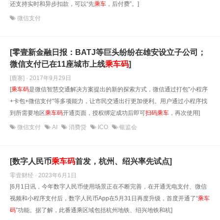
还支持实时和异步扣款，可以“先
乘车
，后付费”。]
微信支付
[零壹新金融日报：BATJ等巨头纷纷在雄安设立子公司；
微信支付已在11座城市上线
乘车
码
]
[鹿寨] · 2017年9月29日
[
乘车
码
是微信智慧交通解决方案提出的新的探索方式，微信通过打包"小程序
+卡包+微信支付"等多项能力，让市民交通出行更加便利。用户通过小程序找
到所需要地区
乘车
码
开通页面，授权绑定成功后即可
扫
码
乘车
，再次使用]
微信支付
AI
消费贷
ICO
银监会
[数字人民币
乘车
码
首发，杭州、绍兴率先试点]
零壹财经 · 2023年6月1日
[6月1日讯，今年数字人民币使用场景正在不断完善，在开通无电支付、微信
视频和小程序支付后，数字人民币App在5月31日再度升级，首度开通了“
乘车
码
”功能。据了解，此番通乘区域包括杭州地铁、绍兴地铁和杭]