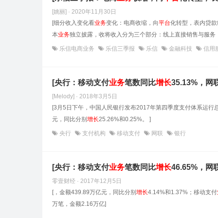
[姚丽] · 2020年11月30日
[细分收入变化看
业务
变化：电商收缩，向
平台
化转型，表内贷款
本
业务
独立披露，收将收入分为三个部分：线上直接销售与服务（
乐信电商业务
乐信三季报
乐信
金融科技
信用
[央行：移动支付
业务
笔数同比
增长
35.13%，网
[Melody] · 2018年3月5日
[3月5日下午，中国人民银行发布2017年第四季度支付体系运
元，同比分别
增长
25.26%和0.25%。 ]
央行
支付机构
移动支付
网联
银行
[央行：移动支付
业务
笔数同比
增长
46.65%，网
零壹财经 · 2017年12月5日
[，金额439.89万亿元，同比分别
增长
4.14%和1.37%；移动支付
万笔，金额2.16万亿]