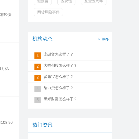
假疫苗
区块链
互金五周年
网贷风险事件
信将轻资
机构动态
更多
永融贷怎么样了？
1
大幅创投怎么样了？
2
69万亿
多赢宝怎么样了？
3
给力贷怎么样了？
4
黑米财富怎么样了？
5
4108.90
热门资讯