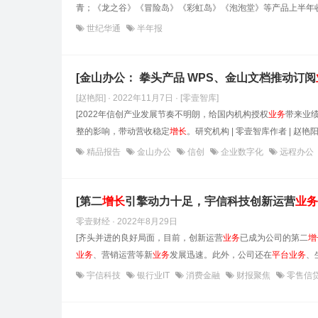
青；《龙之谷》《冒险岛》《彩虹岛》《泡泡堂》等产品上半年收
世纪华通
半年报
[金山办公： 拳头产品 WPS、金山文档推动订阅
[赵艳阳] · 2022年11月7日
· [零壹智库]
[2022年信创产业发展节奏不明朗，给国内机构授权
业务
带来业
整的影响，带动营收稳定
增长
。研究机构 | 零壹智库作者 | 赵艳阳
精品报告
金山办公
信创
企业数字化
远程办公
[第二
增长
引擎动力十足，宇信科技创新运营
业务
零壹财经 · 2022年8月29日
[齐头并进的良好局面，目前，创新运营
业务
已成为公司的第二
增
业务
、营销运营等新
业务
发展迅速。此外，公司还在
平台
业务
、
宇信科技
银行业IT
消费金融
财报聚焦
零售信