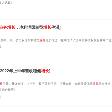
入远超]
业务
增长
，净利润因转型
增长
停滞]
绩影响。由于公司双订阅制转型
业务
稳步推进，有效抵消了国内机构授权及互联网广告
]
2022年上半年营收稳健
增长
]
长
引擎。具体来讲，上半年，数字零售信贷、消费金融、金融云等优势
业务
稳步推进
生态合作等]
贷