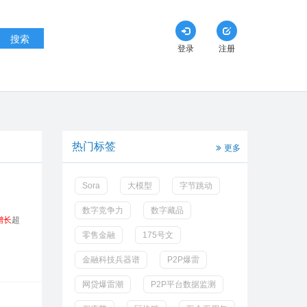
搜索
登录
注册
热门标签
更多
Sora
大模型
字节跳动
数字竞争力
数字藏品
增长
超
零售金融
175号文
金融科技兵器谱
P2P爆雷
网贷爆雷潮
P2P平台数据监测