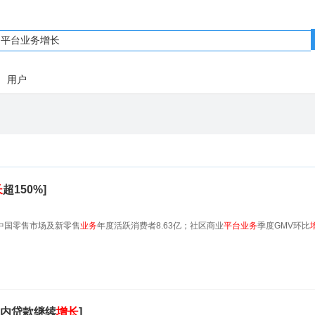
用户
长
超150%]
内中国零售市场及新零售
业务
年度活跃消费者8.63亿；社区商业
平台
业务
季度GMV环比
内贷款继续
增长
]