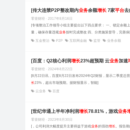
[传大连禁P2P整改期内
业务
余额
增长
7家
平台
去
零壹财经 · 2017年8月16日
[专项整治工作领导小组主要提出以下四点要求： 一、锁定余额
量，确保存量违规
业务
按时完成整改 四、分类施策督导，完善保
互金整治
P2P
互联网金融
监管
业务余额
[百度：Q2核心利润
增长
23%超预期 云
业务
加速
零壹财经 · 2024年8月22日
[8月22日讯，百度8月22日发布2024年Q2财报，显示二季度
长
23%，超出市场预期。据财报显示，智能]
云业务
百度
[世纪华通上半年净利润
增长
78.81%，游戏
业务
零壹财经 · 2023年8月30日
[，公司利润大幅度提升主要得益于游戏
业务
的强劲
增长
。报告期