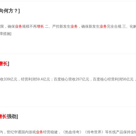
向何方？]
上限，确保
业务
规模不再
增长
二、严控新发生
业务
，确保新发生
业务
完全合规 三、化
障措施]
增长
]
总营收339亿元，经营利润59.4亿元；百度核心营收267亿元，百度核心经营利润56亿元
增长
强劲]
内，世纪华通国内游戏
业务
经营稳健，《热血传奇》《传奇世界》等长线产品保持业