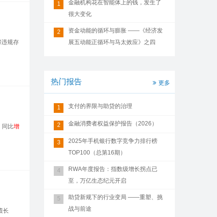
金融机构花在智能体上的钱，发生了
1
很大变化
资金动能的循环与膨胀 ——《经济发
2
解违规存
展五动能正循环与马太效应》之四
热门报告
更多
支付的界限与助贷的治理
1
金融消费者权益保护报告（2026）
2
，同比
增
2025年手机银行数字竞争力排行榜
3
TOP100（总第16期）
RWA年度报告：指数级增长拐点已
4
至，万亿生态纪元开启
助贷新规下的行业变局 ——重塑、挑
5
战与前途
绩长