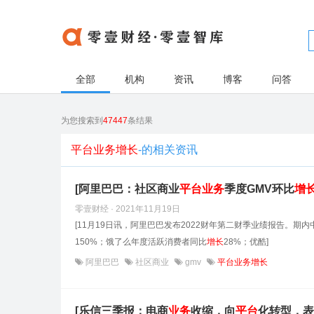
全部
机构
资讯
博客
问答
为您搜索到
47447
条结果
平台业务增长
-的相关资讯
[阿里巴巴：社区商业
平台
业务
季度GMV环比
增
零壹财经 · 2021年11月19日
[11月19日讯，阿里巴巴发布2022财年第二财季业绩报告。期
150%；饿了么年度活跃消费者同比
增长
28%；优酷]
阿里巴巴
社区商业
gmv
平台业务增长
[乐信三季报：电商
业务
收缩，向
平台
化转型，表