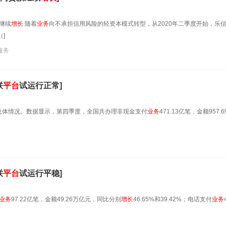
继续
增长
随着
业务
向不承担信用风险的轻资本模式转型，从2020年二季度开始，乐
]
服务
联
平台
试运行正常]
行总体情况。数据显示，第四季度，全国共办理非现金支付
业务
471.13亿笔，金额957.
联
平台
试运行平稳]
业务
97.22亿笔，金额49.26万亿元，同比分别
增长
46.65%和39.42%；电话支付
业务