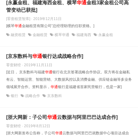
[永赢金租、福建海西金租、横琴
华通
金租3家金租公司高
管变动已获批]
[零壹租赁智库] · 2019年12月11日
[横琴
华通
金融租赁有限公司”总经理助理的任职资格。]
融资租赁
金融租赁
横琴华通
福建海西
永赢金租
[京东数科与
华通
银行达成战略合作]
零壹财经 · 2019年11月11日
[近日， 京东数科与福建
华通
银行在北京签署战略合作协议。双方将在金融私
有云、智能运营、智能营销、大数据风控以及消费金融、供应链金融等多业务
领域展开合作。资料显示，
华通
银行是福建省首家民营银行，也是一家]
银行
战略合作
京东数科
[浙大网新：子公司
华通
云数据与阿里巴巴达成合作]
零壹财经 · 2019年8月12日
[浙大网新发布公告称，子公司
华通
云数据与阿里巴巴就数据中心项目达成合