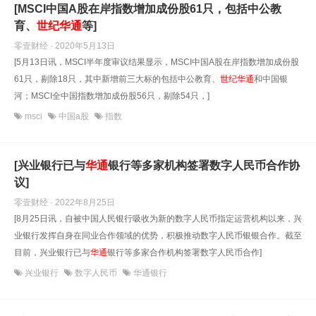
[MSCI中国A股在岸指数增加成份股61只，包括中公教
育、
世纪
华通
等]
零壹财经 · 2020年5月13日
[5月13日讯，MSCI半年度审议结果显示，MSCI中国A股在岸指数增加成份股
61只，剔除18只，其中新增前三大标的包括中公教育、
世纪
华通
和中国银
河；MSCI全中国指数增加成份股56只，剔除54只，]
msci
中国a股
指数
[兴业银行已与
华通
银行等多家机构签署数字人民币合作协
议]
零壹财经 · 2022年8月25日
[8月25日讯，自被中国人民银行吸收为新的数字人民币指定运营机构以来，兴
业银行发挥自身在同业合作领域的优势，积极推动数字人民币银银合作。截至
目前，兴业银行已与
华通
银行等多家合作机构签署数字人民币合作]
兴业银行
数字人民币
华通银行