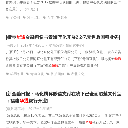
作共识，并签署了包含ZH12数据中心项目的《关于数据中心机房项目的合作
备忘录》。（36氪）]
子公司
阿里巴巴
合作
数据
[横琴
华通
金融租赁与青海宜化开展2.2亿元售后回租业务]
[毛彧之] · 2017年7月28日
· [零壹融资租赁研究中心]
[【图片】7月25日，湖北宜化化工股份有限公司（下称“湖北宜化”）发布公告
称其控股子公司青海宜化化工有限责任公司（下称“青海宜化”）拟与横琴
华通
金融租赁有限公司（下称“横琴
华通
租赁”）开展融资租赁业务]
横琴华通
青海宜化
售后回租
湖北宜化
[新金融日报：马化腾称微信支付在线下已全面超越支付宝
；福建
华通
银行开业]
[南瓜,韩玉坤] · 2017年1月16日
[融资总额已接近10亿美元。前三轮融资总金额累计达4.6亿美元，投资方包括
君联资本、华平资本、老虎环球基金和百度等。 福建
华通
银行开业，又一家