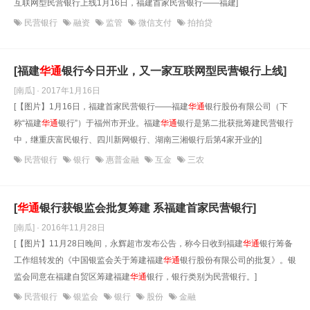
互联网型民营银行上线1月16日，福建首家民营银行——福建]
民营银行
融资
监管
微信支付
拍拍贷
[福建
华通
银行今日开业，又一家互联网型民营银行上线]
[南瓜] · 2017年1月16日
[【图片】1月16日，福建首家民营银行——福建
华通
银行股份有限公司（下
称“福建
华通
银行”）于福州市开业。福建
华通
银行是第二批获批筹建民营银行
中，继重庆富民银行、四川新网银行、湖南三湘银行后第4家开业的]
民营银行
银行
惠普金融
互金
三农
[
华通
银行获银监会批复筹建 系福建首家民营银行]
[南瓜] · 2016年11月28日
[【图片】11月28日晚间，永辉超市发布公告，称今日收到福建
华通
银行筹备
工作组转发的《中国银监会关于筹建福建
华通
银行股份有限公司的批复》。银
监会同意在福建自贸区筹建福建
华通
银行，银行类别为民营银行。]
民营银行
银监会
银行
股份
金融