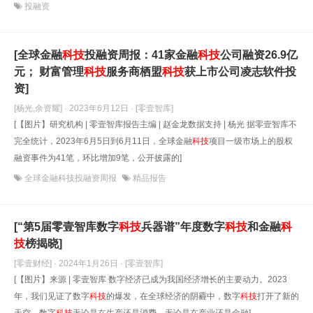
投融资
[全球金融
科技
投融资周报：41家金融
科技
公司融资26.9亿
元； 财富管理
科技
服务商栖盟
科技
获上市公司凌志软件投
资]
[杨光,余资耀] · 2023年6月12日
· [零壹智库]
[【图片】研究机构 | 零壹智库报告主编 | 赵金龙数据支持 | 杨光 据零壹智库不
完全统计，2023年6月5日到6月11日，全球金融
科技
项目一级市场上的股权
融资事件为41笔，环比增加9笔，公开披露的]
全球金融科技投融资周报
精品报告
[“第5届零壹智库数字
科技
兵器谱”年度数字
科技
和金融
科
技
榜揭晓]
[零壹财经] · 2024年1月26日
· [零壹智库]
[【图片】来源 | 零壹智库 数字经济已成为我国经济增长的主要动力。2023
年，我们见证了数字
科技
的爆发，在全球经济的阴霾中，数字
科技
打开了新的
天空。数字
科技
无论是在生产还是消费、无论是在产业还是金融]