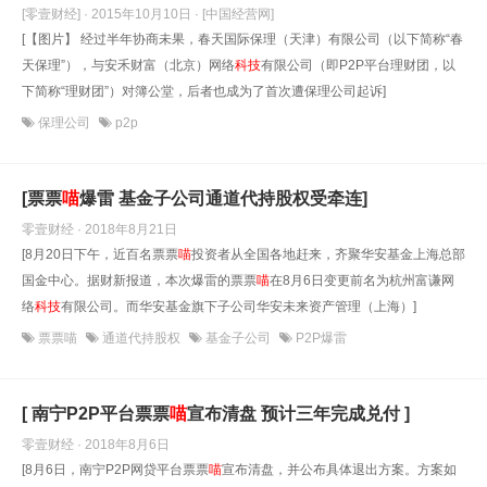
[零壹财经] · 2015年10月10日
· [中国经营网]
[【图片】 经过半年协商未果，春天国际保理（天津）有限公司（以下简称“春
天保理”），与安禾财富（北京）网络
科技
有限公司（即P2P平台理财团，以
下简称“理财团”）对簿公堂，后者也成为了首次遭保理公司起诉]
保理公司
p2p
[票票
喵
爆雷 基金子公司通道代持股权受牵连]
零壹财经 · 2018年8月21日
[8月20日下午，近百名票票
喵
投资者从全国各地赶来，齐聚华安基金上海总部
国金中心。据财新报道，本次爆雷的票票
喵
在8月6日变更前名为杭州富谦网
络
科技
有限公司。而华安基金旗下子公司华安未来资产管理（上海）]
票票喵
通道代持股权
基金子公司
P2P爆雷
[ 南宁P2P平台票票
喵
宣布清盘 预计三年完成兑付 ]
零壹财经 · 2018年8月6日
[8月6日，南宁P2P网贷平台票票
喵
宣布清盘，并公布具体退出方案。方案如