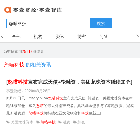
搜索
全部
机构
资讯
博客
问答
用户
为您搜索到
25113
条结果
怒喵科技
-的相关资讯
[
怒
喵
科技
宣布完成天使+轮融资，美团龙珠资本继续加仓]
零壹财经 · 2020年8月26日
[8月26日讯，Angry Miao
怒
喵
科技
宣布完成天使+轮融资，美团龙珠资本在本
轮继续加仓，成为
怒
喵
的最大外部投资者。真格基金也参与了本轮投资。完成
最新融资后，
怒
喵
科技
将持续在亚文化联名和
科技
创新上]
美团龙珠资本
怒喵科技
融资
加仓