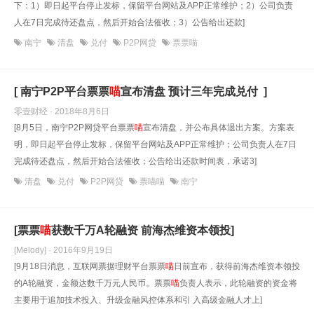
下：1）即日起平台停止发标，保留平台网站及APP正常维护；2）公司负责
人在7日完成待还盘点，然后开始合法催收；3）公告给出还款]
南宁
清盘
兑付
P2P网贷
票票喵
[ 南宁P2P平台票票
喵
宣布清盘 预计三年完成兑付 ]
零壹财经 · 2018年8月6日
[8月5日，南宁P2P网贷平台票票
喵
宣布清盘，并公布具体退出方案。方案表
明，即日起平台停止发标，保留平台网站及APP正常维护；公司负责人在7日
完成待还盘点，然后开始合法催收；公告给出还款时间表，承诺3]
清盘
兑付
P2P网贷
票喵喵
南宁
[票票
喵
获数千万A轮融资 前海杰维资本领投]
[Melody] · 2016年9月19日
[9月18日消息，互联网票据理财平台票票
喵
日前宣布，获得前海杰维资本领投
的A轮融资，金额达数千万元人民币。票票
喵
负责人表示，此轮融资的资金将
主要用于追加技术投入、升级金融风控体系和引 入高级金融人才上]