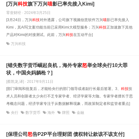
[万兴
科技
旗下万兴
喵
影已率先接入Kimi]
零壹财经 · 2024年3月25日
[3月24日，万兴
科技
对外透露，公司旗下视频创意软件万兴
喵
影已率先接入
Kimi，其AI写文案功能当前已采用Kimi大模型服务；万兴
科技
正加速旗下其他
产品对Kimi的对接测试。此前，万兴
科技
在互动平台]
万兴科技
[错失数字货币崛起良机，海外专家
怒
举全球央行10大罪
状，中国央妈躺枪？]
[蔡凯龙,译] · 2017年9月11日
[部门审阅和批复后，才能给央行的部门领导或者副行长最后签署。3、
科技
技
术人员和创新者太少央行不乏专家学者、经济学家等大咖。专家学者擅长于思
考概念问题，经济学家专注于从数据解释现象，而政策制定者和监管者重点]
央行
数字货币
海外
牌照
金融
[保理公司
怒
告P2P平台理财团 债权转让款该不该支付]